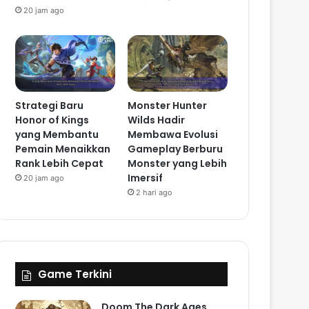
20 jam ago
Strategi Baru
Monster Hunter
Honor of Kings
Wilds Hadir
yang Membantu
Membawa Evolusi
Pemain Menaikkan
Gameplay Berburu
Rank Lebih Cepat
Monster yang Lebih
Imersif
20 jam ago
2 hari ago
Game Terkini
Doom The Dark Ages