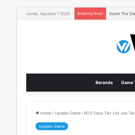
Jumat, Agustus 7 2026
Breaking News
Doom The Dar
Beranda
Game T
Home
/
Update Game
/
RO3 Class Tier List Job Te
Update Game