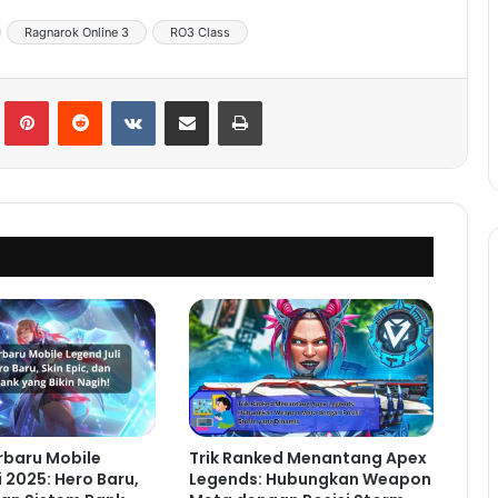
Ragnarok Online 3
RO3 Class
lr
Pinterest
Reddit
VKontakte
Share via Email
Print
rbaru Mobile
Trik Ranked Menantang Apex
i 2025: Hero Baru,
Legends: Hubungkan Weapon