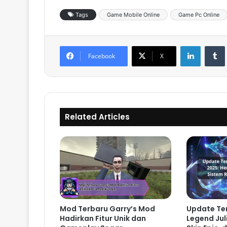
Tags
Game Mobile Online
Game Pc Online
LinkedIn
Tumb
Facebook
X
Related Articles
Mod Terbaru Garry’s Mod
Update Te
Hadirkan Fitur Unik dan
Legend Jul