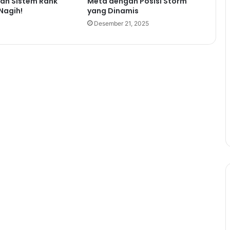
 dan Sistem Rank
Meta dengan Posisi Storm
 Nagih!
yang Dinamis
Desember 21, 2025