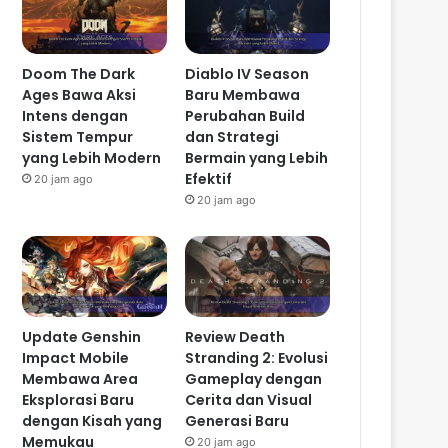
Doom The Dark
Diablo IV Season
Ages Bawa Aksi
Baru Membawa
Intens dengan
Perubahan Build
Sistem Tempur
dan Strategi
yang Lebih Modern
Bermain yang Lebih
Efektif
20 jam ago
20 jam ago
Update Genshin
Review Death
Impact Mobile
Stranding 2: Evolusi
Membawa Area
Gameplay dengan
Eksplorasi Baru
Cerita dan Visual
dengan Kisah yang
Generasi Baru
Memukau
20 jam ago