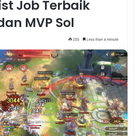
ist Job Terbaik
dan MVP Sol
255
Less than a minute