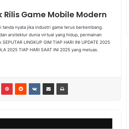
 Rilis Game Mobile Modern
i tanda nyata jika industri game terus berkembang.
, dan arsitektur dunia virtual yang hidup, permainan
tuk SEPUTAR LINGKUP GIM TIAP HARI INI UPDATE 2025
LA 2025 TIAP HARI SAAT INI 2025 yang meluas.
lr
Pinterest
Reddit
VKontakte
Share via Email
Print