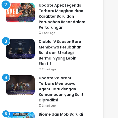
Update Apex Legends
Terbaru Menghadirkan
Karakter Baru dan
Perubahan Besar dalam
Pertarungan
1 hari ago
Diablo IV Season Baru
Membawa Perubahan
Build dan Strategi
Bermain yang Lebih
Efektif
2 hari ago
Update Valorant
Terbaru Membawa
Agent Baru dengan
Kemampuan yang Sulit
Diprediksi
3 hari ago
Biome dan Mob Baru di