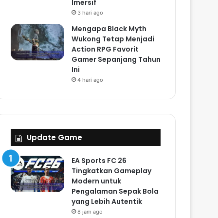
Imersif
3 hari ago
Mengapa Black Myth
Wukong Tetap Menjadi
Action RPG Favorit
Gamer Sepanjang Tahun
Ini
4 hari ago
Update Game
EA Sports FC 26
Tingkatkan Gameplay
Modern untuk
Pengalaman Sepak Bola
yang Lebih Autentik
8 jam ago