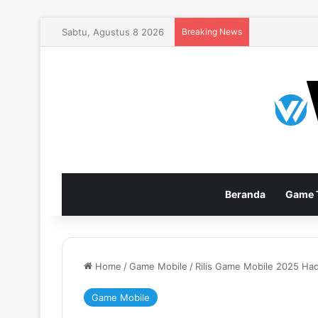
Sabtu, Agustus 8 2026
Breaking News
EA Sports FC
Beranda
Game T
Home
/
Game Mobile
/
Rilis Game Mobile 2025 Had
Game Mobile