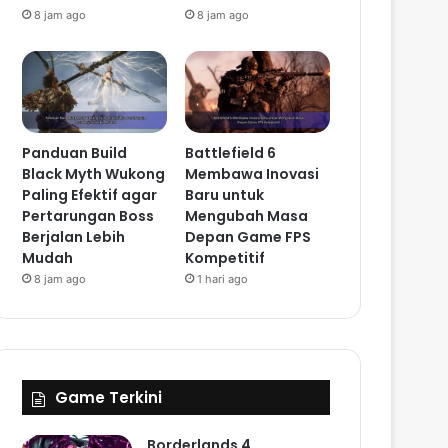
8 jam ago
8 jam ago
Panduan Build
Battlefield 6
Black Myth Wukong
Membawa Inovasi
Paling Efektif agar
Baru untuk
Pertarungan Boss
Mengubah Masa
Berjalan Lebih
Depan Game FPS
Mudah
Kompetitif
8 jam ago
1 hari ago
Game Terkini
Borderlands 4