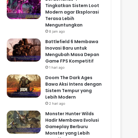
Tingkatkan Sistem Loot
Modern agar Eksplorasi
Terasa Lebih
Menguntungkan
8 jam ago
Battlefield 6 Membawa
Inovasi Baru untuk
Mengubah Masa Depan
Game FPS Kompetitif
1 hari ago
Doom The Dark Ages
Bawa Aksi Intens dengan
Sistem Tempur yang
Lebih Modern
2 hari ago
Monster Hunter Wilds
Hadir Membawa Evolusi
Gameplay Berburu
Monster yang Lebih