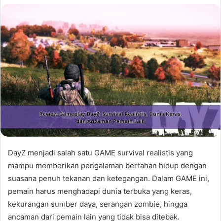
DayZ menjadi salah satu GAME survival realistis yang
mampu memberikan pengalaman bertahan hidup dengan
suasana penuh tekanan dan ketegangan. Dalam GAME ini,
pemain harus menghadapi dunia terbuka yang keras,
kekurangan sumber daya, serangan zombie, hingga
ancaman dari pemain lain yang tidak bisa ditebak.