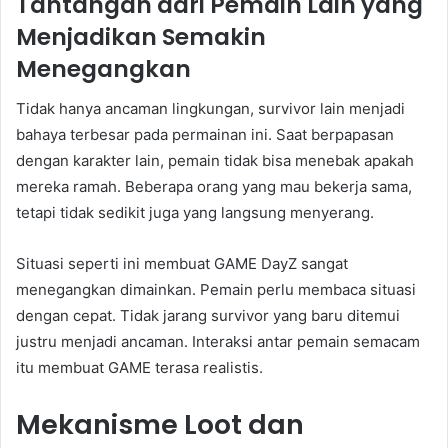
Tantangan dari Pemain Lain yang
Menjadikan Semakin
Menegangkan
Tidak hanya ancaman lingkungan, survivor lain menjadi
bahaya terbesar pada permainan ini. Saat berpapasan
dengan karakter lain, pemain tidak bisa menebak apakah
mereka ramah. Beberapa orang yang mau bekerja sama,
tetapi tidak sedikit juga yang langsung menyerang.
Situasi seperti ini membuat GAME DayZ sangat
menegangkan dimainkan. Pemain perlu membaca situasi
dengan cepat. Tidak jarang survivor yang baru ditemui
justru menjadi ancaman. Interaksi antar pemain semacam
itu membuat GAME terasa realistis.
Mekanisme Loot dan