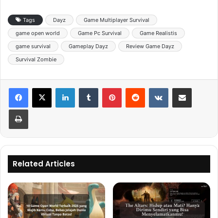
Tags
Dayz
Game Multiplayer Survival
game open world
Game Pc Survival
Game Realistis
game survival
Gameplay Dayz
Review Game Dayz
Survival Zombie
LinkedIn
Tumblr
Pinterest
Reddit
VKontakte
Share via Email
Print
Related Articles