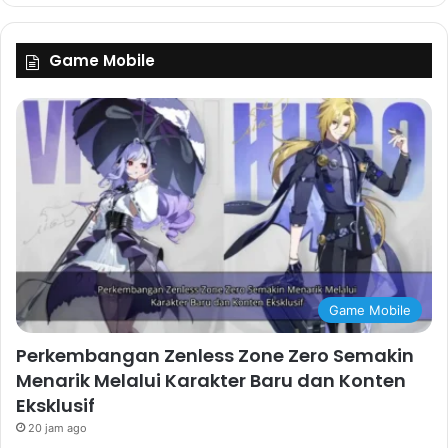
Game Mobile
Game Mobile
Perkembangan Zenless Zone Zero Semakin
Menarik Melalui Karakter Baru dan Konten
Eksklusif
20 jam ago