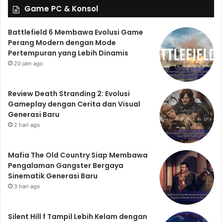
Game PC & Konsol
Battlefield 6 Membawa Evolusi Game
Perang Modern dengan Mode
Pertempuran yang Lebih Dinamis
20 jam ago
Review Death Stranding 2: Evolusi
Gameplay dengan Cerita dan Visual
Generasi Baru
2 hari ago
Mafia The Old Country Siap Membawa
Pengalaman Gangster Bergaya
Sinematik Generasi Baru
3 hari ago
Silent Hill f Tampil Lebih Kelam dengan