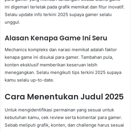
ini digemari terletak pada grafik memikat dan fitur inovatif.
Selalu update info terkini 2025 supaya gamer selalu
unggul.
Alasan Kenapa Game Ini Seru
Mechanics kompleks dan narasi memikat adalah faktor
kenapa game ini disukai para gamer. Tambahan pula,
konten eksklusif memberikan keseruan lebih
menegangkan. Selalu mengikuti tips terkini 2025 supaya
kamu selalu up-to-date.
Cara Menentukan Judul 2025
Untuk mengidentifikasi permainan yang sesuai untuk
kebutuhan kamu, cek review serta komentar para gamer.
Sebab meliputi grafik, konten, dan challenge harus sesuai