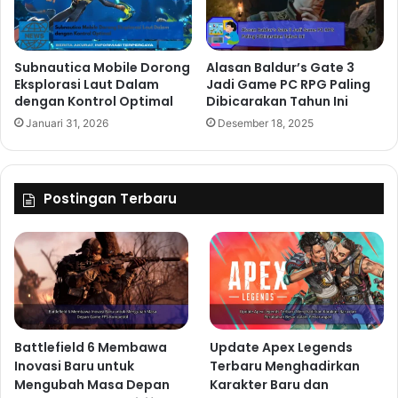
Subnautica Mobile Dorong
Alasan Baldur’s Gate 3
Eksplorasi Laut Dalam
Jadi Game PC RPG Paling
dengan Kontrol Optimal
Dibicarakan Tahun Ini
Januari 31, 2026
Desember 18, 2025
Postingan Terbaru
Battlefield 6 Membawa
Update Apex Legends
Inovasi Baru untuk
Terbaru Menghadirkan
Mengubah Masa Depan
Karakter Baru dan