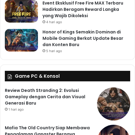
Event Eksklusif Free Fire MAX Terbaru
Hadirkan Beragam Reward Langka
yang Wajib Dikoleksi
4 hari ago
Honor of Kings Semakin Dominan di
Mobile Gaming Berkat Update Besar
dan Konten Baru
5 hari ago
Game PC & Konsol
Review Death Stranding 2: Evolusi
Gameplay dengan Cerita dan Visual
Generasi Baru
1 hari ago
Mafia The Old Country Siap Membawa
Pengalaman Gangster Bergaya