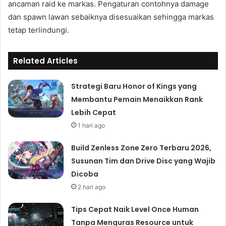
ancaman raid ke markas. Pengaturan contohnya damage
dan spawn lawan sebaiknya disesuaikan sehingga markas
tetap terlindungi.
Related Articles
Strategi Baru Honor of Kings yang
Membantu Pemain Menaikkan Rank
Lebih Cepat
1 hari ago
Build Zenless Zone Zero Terbaru 2026,
Susunan Tim dan Drive Disc yang Wajib
Dicoba
2 hari ago
Tips Cepat Naik Level Once Human
Tanpa Menguras Resource untuk