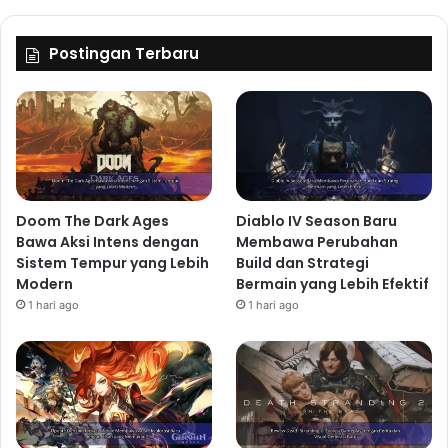
Postingan Terbaru
Doom The Dark Ages
Diablo IV Season Baru
Bawa Aksi Intens dengan
Membawa Perubahan
Sistem Tempur yang Lebih
Build dan Strategi
Modern
Bermain yang Lebih Efektif
1 hari ago
1 hari ago