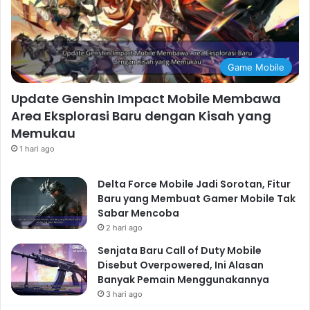
Game Mobile
Update Genshin Impact Mobile Membawa
Area Eksplorasi Baru dengan Kisah yang
Memukau
1 hari ago
Delta Force Mobile Jadi Sorotan, Fitur
Baru yang Membuat Gamer Mobile Tak
Sabar Mencoba
2 hari ago
Senjata Baru Call of Duty Mobile
Disebut Overpowered, Ini Alasan
Banyak Pemain Menggunakannya
3 hari ago