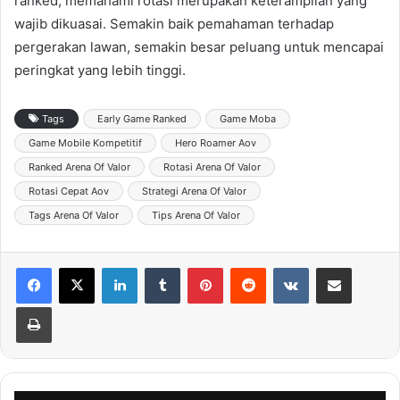
ranked, memahami rotasi merupakan keterampilan yang
wajib dikuasai. Semakin baik pemahaman terhadap
pergerakan lawan, semakin besar peluang untuk mencapai
peringkat yang lebih tinggi.
Tags
Early Game Ranked
Game Moba
Game Mobile Kompetitif
Hero Roamer Aov
Ranked Arena Of Valor
Rotasi Arena Of Valor
Rotasi Cepat Aov
Strategi Arena Of Valor
Tags Arena Of Valor
Tips Arena Of Valor
LinkedIn
Tumblr
Pinterest
Reddit
VKontakte
Share via Email
Print