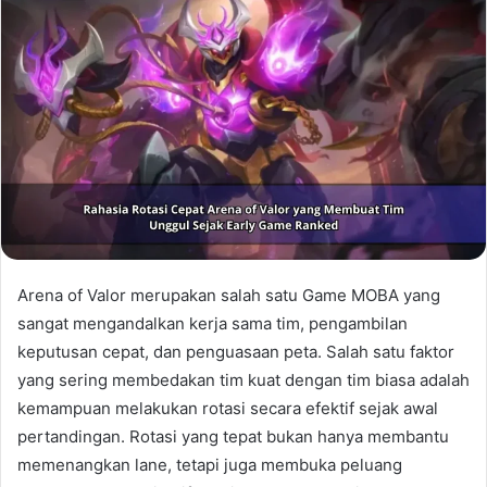
Arena of Valor merupakan salah satu Game MOBA yang
sangat mengandalkan kerja sama tim, pengambilan
keputusan cepat, dan penguasaan peta. Salah satu faktor
yang sering membedakan tim kuat dengan tim biasa adalah
kemampuan melakukan rotasi secara efektif sejak awal
pertandingan. Rotasi yang tepat bukan hanya membantu
memenangkan lane, tetapi juga membuka peluang