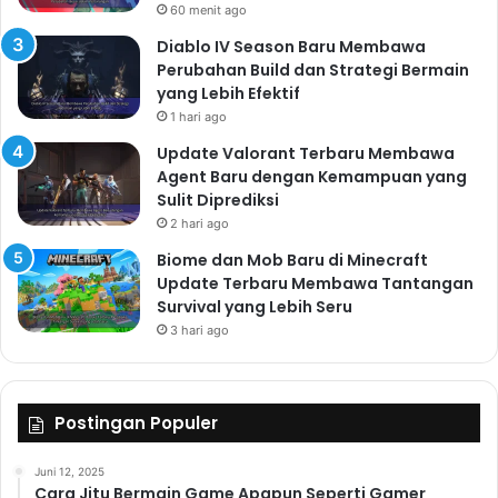
60 menit ago
Diablo IV Season Baru Membawa
Perubahan Build dan Strategi Bermain
yang Lebih Efektif
1 hari ago
Update Valorant Terbaru Membawa
Agent Baru dengan Kemampuan yang
Sulit Diprediksi
2 hari ago
Biome dan Mob Baru di Minecraft
Update Terbaru Membawa Tantangan
Survival yang Lebih Seru
3 hari ago
Postingan Populer
Juni 12, 2025
Cara Jitu Bermain Game Apapun Seperti Gamer