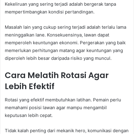
Kekeliruan yang sering terjadi adalah bergerak tanpa
mempertimbangkan kondisi pertandingan.
Masalah lain yang cukup sering terjadi adalah terlalu lama
meninggalkan lane. Konsekuensinya, lawan dapat
memperoleh keuntungan ekonomi. Pergerakan yang baik
memerlukan perhitungan matang agar keuntungan yang
diperoleh lebih besar daripada risiko yang muncul.
Cara Melatih Rotasi Agar
Lebih Efektif
Rotasi yang efektif membutuhkan latihan. Pemain perlu
memahami posisi lawan agar mampu mengambil
keputusan lebih cepat.
Tidak kalah penting dari mekanik hero, komunikasi dengan