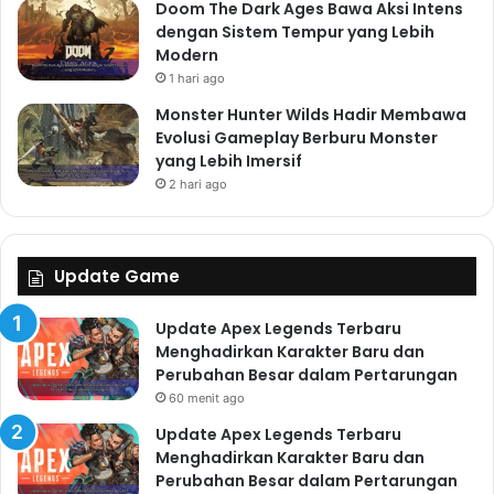
Doom The Dark Ages Bawa Aksi Intens
dengan Sistem Tempur yang Lebih
Modern
1 hari ago
Monster Hunter Wilds Hadir Membawa
Evolusi Gameplay Berburu Monster
yang Lebih Imersif
2 hari ago
Update Game
Update Apex Legends Terbaru
Menghadirkan Karakter Baru dan
Perubahan Besar dalam Pertarungan
60 menit ago
Update Apex Legends Terbaru
Menghadirkan Karakter Baru dan
Perubahan Besar dalam Pertarungan