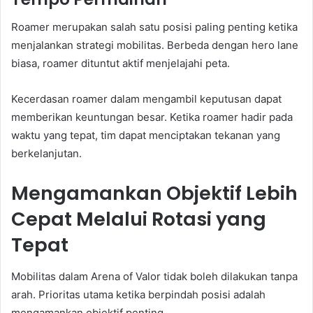
Roamer merupakan salah satu posisi paling penting ketika
menjalankan strategi mobilitas. Berbeda dengan hero lane
biasa, roamer dituntut aktif menjelajahi peta.
Kecerdasan roamer dalam mengambil keputusan dapat
memberikan keuntungan besar. Ketika roamer hadir pada
waktu yang tepat, tim dapat menciptakan tekanan yang
berkelanjutan.
Mengamankan Objektif Lebih
Cepat Melalui Rotasi yang
Tepat
Mobilitas dalam Arena of Valor tidak boleh dilakukan tanpa
arah. Prioritas utama ketika berpindah posisi adalah
mengamankan objektif penting.