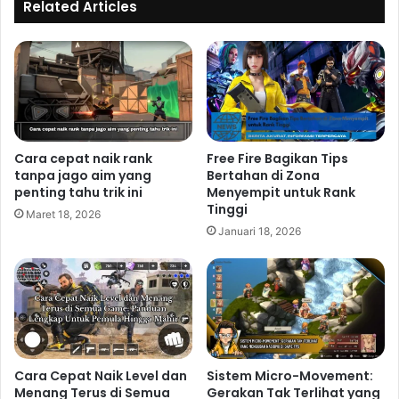
Related Articles
Cara cepat naik rank
Free Fire Bagikan Tips
tanpa jago aim yang
Bertahan di Zona
penting tahu trik ini
Menyempit untuk Rank
Tinggi
Maret 18, 2026
Januari 18, 2026
Cara Cepat Naik Level dan
Sistem Micro-Movement:
Menang Terus di Semua
Gerakan Tak Terlihat yang