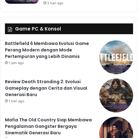
3 hari ago
Game PC & Konsol
Battlefield 6 Membawa Evolusi Game
Perang Modern dengan Mode
Pertempuran yang Lebih Dinamis
1 jam ago
Review Death Stranding 2: Evolusi
Gameplay dengan Cerita dan Visual
Generasi Baru
1 hari ago
Mafia The Old Country Siap Membawa
Pengalaman Gangster Bergaya
Sinematik Generasi Baru