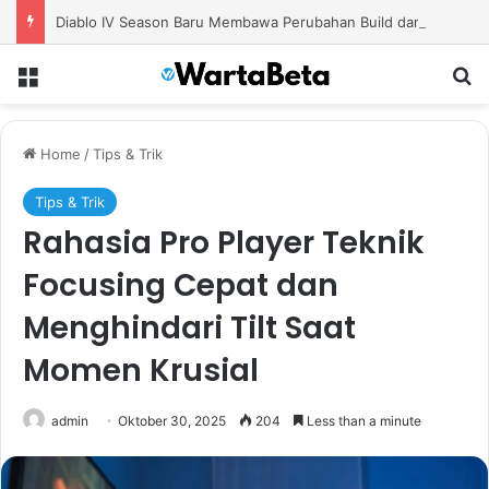
Diablo IV Season Baru Membawa Perubahan Build dan Strategi Bermain yang Lebih Efektif
Menu
S
Home
/
Tips & Trik
Tips & Trik
Rahasia Pro Player Teknik
Focusing Cepat dan
Menghindari Tilt Saat
Momen Krusial
admin
Oktober 30, 2025
204
Less than a minute