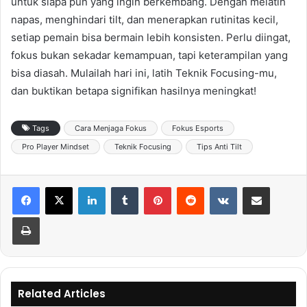
untuk siapa pun yang ingin berkembang. Dengan melatih
napas, menghindari tilt, dan menerapkan rutinitas kecil,
setiap pemain bisa bermain lebih konsisten. Perlu diingat,
fokus bukan sekadar kemampuan, tapi keterampilan yang
bisa diasah. Mulailah hari ini, latih Teknik Focusing-mu,
dan buktikan betapa signifikan hasilnya meningkat!
Tags
Cara Menjaga Fokus
Fokus Esports
Pro Player Mindset
Teknik Focusing
Tips Anti Tilt
LinkedIn
Tumblr
Pinterest
Reddit
VKontakte
Share via Email
Print
Related Articles