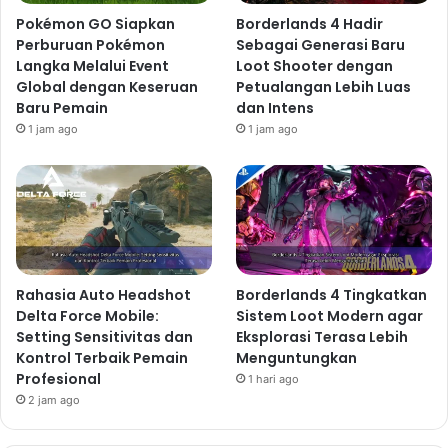
Pokémon GO Siapkan
Borderlands 4 Hadir
Perburuan Pokémon
Sebagai Generasi Baru
Langka Melalui Event
Loot Shooter dengan
Global dengan Keseruan
Petualangan Lebih Luas
Baru Pemain
dan Intens
1 jam ago
1 jam ago
Rahasia Auto Headshot
Borderlands 4 Tingkatkan
Delta Force Mobile:
Sistem Loot Modern agar
Setting Sensitivitas dan
Eksplorasi Terasa Lebih
Kontrol Terbaik Pemain
Menguntungkan
Profesional
1 hari ago
2 jam ago