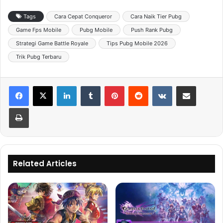
Tags
Cara Cepat Conqueror
Cara Naik Tier Pubg
Game Fps Mobile
Pubg Mobile
Push Rank Pubg
Strategi Game Battle Royale
Tips Pubg Mobile 2026
Trik Pubg Terbaru
LinkedIn
Tumblr
Pinterest
Reddit
VKontakte
Share via Email
Print
Related Articles