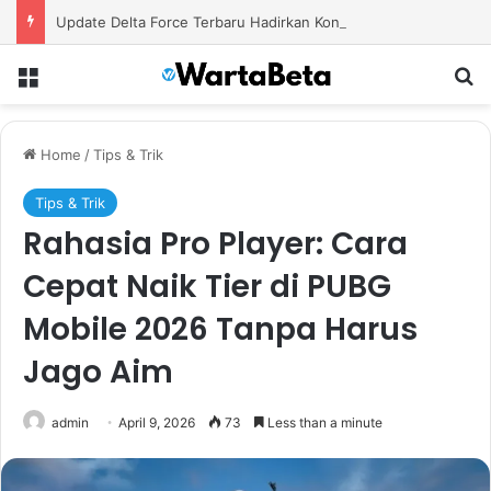
Update Delta Force Terbaru Hadirkan Konten Baru dengan Senjata Modern dan Area Tempur Menantang
Menu
S
Home
/
Tips & Trik
Tips & Trik
Rahasia Pro Player: Cara
Cepat Naik Tier di PUBG
Mobile 2026 Tanpa Harus
Jago Aim
admin
April 9, 2026
73
Less than a minute