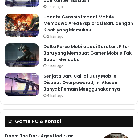
dan Konten Eksklusif
dalam dunia luar angkasa yang luas dan menakjubkan.
1 hari ago
Efek Suara yang Imersif
Update Genshin Impact Mobile
Membawa Area Eksplorasi Baru dengan
Efek suara dalam GAB 7: First Light dirancang untuk
Kisah yang Memukau
meningkatkan pengalaman bermain game Anda.
2 hari ago
Suara ledakan, tembakan laser, dan mesin pesawat
Delta Force Mobile Jadi Sorotan, Fitur
ruang angkasa akan membuat Anda merasakan
Baru yang Membuat Gamer Mobile Tak
ketegangan dan kegembiraan pertempuran. Musik
Sabar Mencoba
latar yang epik akan menambah suasana dramatis dan
3 hari ago
emosional dalam setiap momen. Perpaduan antara
Senjata Baru Call of Duty Mobile
efek suara dan musik yang berkualitas tinggi ini akan
Disebut Overpowered, Ini Alasan
Banyak Pemain Menggunakannya
membuat pengalaman bermain game Anda semakin
4 hari ago
mendalam dan berkesan.
Kesimpulan: Sebuah
Pengalaman Luar Angkasa
Game PC & Konsol
yang Tak Terlupakan
Doom The Dark Ages Hadirkan