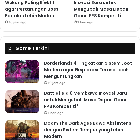
Wukong Paling Efektif
Inovasi Baru untuk
menemukan artefak kuno, memecahkan teka-teki
agar Pertarungan Boss
Mengubah Masa Depan
Berjalan Lebih Mudah
Game FPS Kompetitif
rumit, dan mengungkap rahasia-rahasia yang terkubur
10 jam ago
1 hari ago
selama berabad-abad. Misteri ini terjalin dengan indah
dalam alur cerita utama, menambah kedalaman dan
daya tarik game ini.
Cerita Misterius yang
Game Terkini
Menarik
Borderlands 4 Tingkatkan Sistem Loot
Modern agar Eksplorasi Terasa Lebih
Di balik pertempuran antar galaksi yang epik terdapat
Menguntungkan
sebuah cerita misterius yang menarik. GAB 7: First
10 jam ago
Light tidak hanya menawarkan aksi yang intens, tetapi
Battlefield 6 Membawa Inovasi Baru
juga alur cerita yang kompleks dan memikat. Anda
untuk Mengubah Masa Depan Game
akan bertemu dengan berbagai karakter dengan latar
FPS Kompetitif
belakang dan motivasi yang unik, masing-masing
1 hari ago
memainkan peran penting dalam alur cerita.
Doom The Dark Ages Bawa Aksi Intens
Hubungan antar karakter ini akan terungkap secara
dengan Sistem Tempur yang Lebih
Modern
bertahap, menambah ketegangan dan membuat Anda