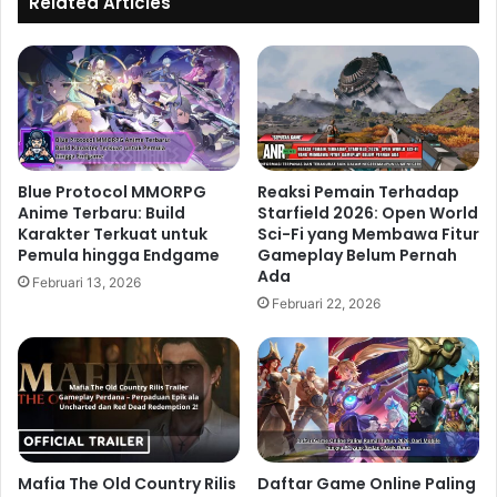
Related Articles
taktik memainkan peran penting dalam meraih
kemenangan. Anda harus mempelajari kekuatan dan
kelemahan musuh, memanfaatkan medan perang, dan
mengelola sumber daya dengan bijak untuk
mengalahkan lawan-lawan Anda. Pertempuran-
pertempurannya sangat detail, menghadirkan visual
yang menakjubkan dan efek suara yang imersif,
Blue Protocol MMORPG
Reaksi Pemain Terhadap
membuat Anda benar-benar merasakan tekanan dan
Anime Terbaru: Build
Starfield 2026: Open World
Karakter Terkuat untuk
Sci-Fi yang Membawa Fitur
ketegangan pertempuran antar bintang.
Pemula hingga Endgame
Gameplay Belum Pernah
Ada
Februari 13, 2026
Related Articles
Februari 22, 2026
Borderlands 4 Tingkatkan Sistem
Loot Modern agar Eksplorasi Terasa
Lebih Menguntungkan
10 jam ago
Mafia The Old Country Rilis
Daftar Game Online Paling