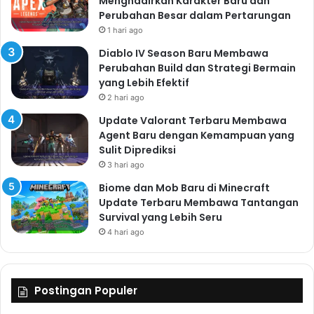
Menghadirkan Karakter Baru dan
penting dalam mencapai tujuan Anda.
Perubahan Besar dalam Pertarungan
1 hari ago
Diablo IV Season Baru Membawa
Read Also:
Perubahan Build dan Strategi Bermain
yang Lebih Efektif
Nioh 3 Siap Mengguncang Dunia Samurai!
2 hari ago
Petualangan Spiritual, Musuh Mistis, dan
Update Valorant Terbaru Membawa
Kombat Mematikan dalam Dunia yang Lebih
Agent Baru dengan Kemampuan yang
Sulit Diprediksi
Gelap
3 hari ago
Kembalinya Sang Ninja Legendaris! Ninja
Biome dan Mob Baru di Minecraft
Gaiden: Rage Bound Hadir dengan Aksi Brutal
Update Terbaru Membawa Tantangan
dan Cerita Balas Dendam yang Membara
Survival yang Lebih Seru
4 hari ago
Alur Cerita yang Kompleks dan
Postingan Populer
Menarik