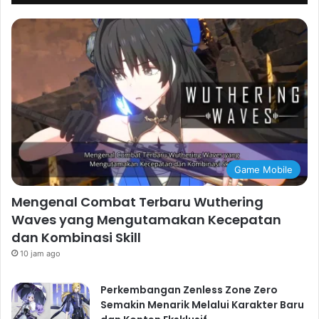
ke dalam dunia luar angkasa yang realistis dan imersif.
Anda akan terpukau oleh detail planet-planet, pesawat
ruang angkasa, dan efek ledakan yang sangat realistis.
Efek suara yang imersif akan menambah ketegangan
dan kegembiraan dalam setiap pertempuran.
Perpaduan grafis dan efek suara yang berkualitas
tinggi ini akan membuat pengalaman bermain game
Anda semakin berkesan.
Detail Visual yang Menakjubkan
Game Mobile
Setiap detail dalam GAB 7: First Light, dari desain
Mengenal Combat Terbaru Wuthering
pesawat ruang angkasa hingga tekstur planet-planet,
Waves yang Mengutamakan Kecepatan
dirancang dengan sangat hati-hati. Anda akan
dan Kombinasi Skill
menemukan detail-detail kecil yang menambah
10 jam ago
realisme dan keindahan visual game ini. Penggunaan
efek pencahayaan dan bayangan yang tepat membuat
Perkembangan Zenless Zone Zero
setiap adegan terasa hidup dan nyata. Grafis yang
Semakin Menarik Melalui Karakter Baru
berkualitas tinggi ini akan membuat Anda terhanyut