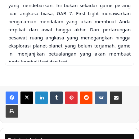
yang mendebarkan. Ini bukan sekadar game perang
luar angkasa biasa; GAB 7: First Light menawarkan
pengalaman mendalam yang akan membuat Anda
terpikat dari awal hingga akhir. Dari pertarungan
pesawat ruang angkasa yang menegangkan hingga
eksplorasi planet-planet yang belum terjamah, game
ini menjanjikan petualangan yang akan membuat
Anda kembali lagi dan lagi.
Perang Antar Galaksi yang
Epik dalam GAB 7: First Light
LinkedIn
Tumblr
Pinterest
Reddit
VKontakte
Share via Email
GAB 7: First Light melemparkan Anda ke dalam
pusaran konflik antar galaksi yang berjangkauan luas.
Print
Anda akan berperan sebagai komandan armada,
memimpin pasukan Anda dalam pertempuran yang
menentukan nasib seluruh galaksi. Bukan hanya
sekadar menembak dan menghancurkan; strategi dan