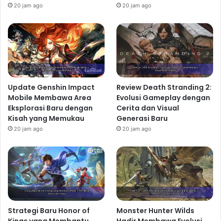
20 jam ago
20 jam ago
Update Genshin Impact
Review Death Stranding 2:
Mobile Membawa Area
Evolusi Gameplay dengan
Eksplorasi Baru dengan
Cerita dan Visual
Kisah yang Memukau
Generasi Baru
20 jam ago
20 jam ago
Strategi Baru Honor of
Monster Hunter Wilds