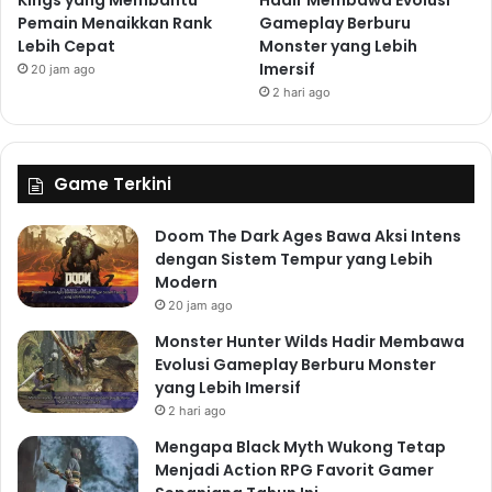
Kings yang Membantu
Hadir Membawa Evolusi
Pemain Menaikkan Rank
Gameplay Berburu
Lebih Cepat
Monster yang Lebih
Imersif
20 jam ago
2 hari ago
Game Terkini
Doom The Dark Ages Bawa Aksi Intens
dengan Sistem Tempur yang Lebih
Modern
20 jam ago
Monster Hunter Wilds Hadir Membawa
Evolusi Gameplay Berburu Monster
yang Lebih Imersif
2 hari ago
Mengapa Black Myth Wukong Tetap
Menjadi Action RPG Favorit Gamer