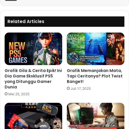
Related Articles
Grafik Gila & Cerita Epik! Ini
Grafik Memanjakan Mata,
Dia Game Eksklusif PS5
Tapi Ceritanya? Plot Twist
yang Ditunggu Gamer
Banget!
Dunia
Juli 17, 2025
Mei 25, 2025