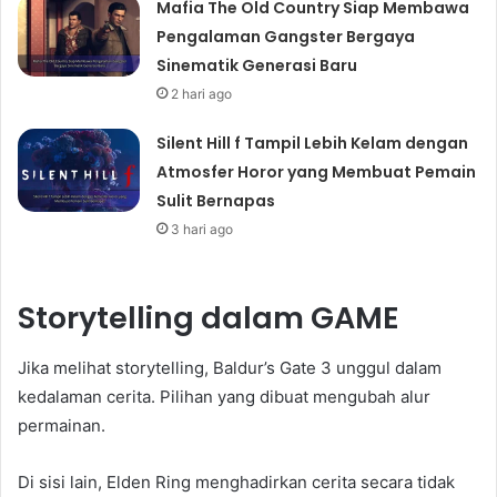
Mafia The Old Country Siap Membawa
Pengalaman Gangster Bergaya
Sinematik Generasi Baru
2 hari ago
Silent Hill f Tampil Lebih Kelam dengan
Atmosfer Horor yang Membuat Pemain
Sulit Bernapas
3 hari ago
Storytelling dalam GAME
Jika melihat storytelling, Baldur’s Gate 3 unggul dalam
kedalaman cerita. Pilihan yang dibuat mengubah alur
permainan.
Di sisi lain, Elden Ring menghadirkan cerita secara tidak