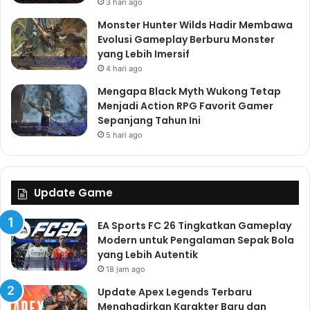
3 hari ago
Monster Hunter Wilds Hadir Membawa
Game Strategi Offline yang
Evolusi Gameplay Berburu Monster
yang Lebih Imersif
Menantang
4 hari ago
Pecinta strategi? Jangan khawatir, banyak game
Mengapa Black Myth Wukong Tetap
strategi offline yang seru dan menantang yang bisa
Menjadi Action RPG Favorit Gamer
dimainkan tanpa kuota. Berikut beberapa pilihan game
Sepanjang Tahun Ini
strategi offline terbaik 2025:
5 hari ago
[Nama Game 1]:
Deskripsi singkat dan menarik
tentang game, menonjolkan fitur offline dan
mekanisme strategi yang unik. Sebutkan platform
Update Game
Android dan tahun rilis (jika sudah tersedia).
EA Sports FC 26 Tingkatkan Gameplay
[Nama Game 2]:
Deskripsi singkat dan menarik
Modern untuk Pengalaman Sepak Bola
tentang game, menonjolkan fitur offline dan
yang Lebih Autentik
mekanisme strategi yang unik. Sebutkan platform
18 jam ago
Android dan tahun rilis (jika sudah tersedia).
Update Apex Legends Terbaru
[Nama Game 3]:
Deskripsi singkat dan menarik
Menghadirkan Karakter Baru dan