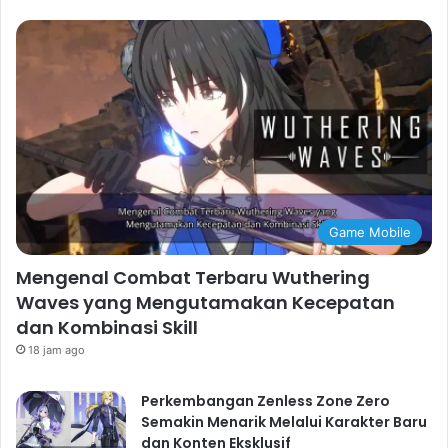
beberapa tips yang dapat membantu Anda:
Perhatikan ukuran game:
Pastikan Anda memiliki
cukup ruang penyimpanan di perangkat Android Anda.
Baca review dan rating:
Lihat ulasan pengguna lain
untuk mengetahui kualitas game sebelum
mengunduhnya.
Perhatikan genre game:
Pilih genre yang sesuai
dengan minat dan preferensi Anda.
Cek spesifikasi perangkat:
Pastikan perangkat
Game Mobile
Android Anda memenuhi spesifikasi minimum yang
dibutuhkan game.
Mengenal Combat Terbaru Wuthering
Unduh dari sumber terpercaya:
Unduh game hanya
Waves yang Mengutamakan Kecepatan
dari Google Play Store untuk menghindari malware.
dan Kombinasi Skill
Kesimpulan: Nikmati Game
18 jam ago
Offline Terbaik Tanpa
Perkembangan Zenless Zone Zero
Batas!
Semakin Menarik Melalui Karakter Baru
dan Konten Eksklusif