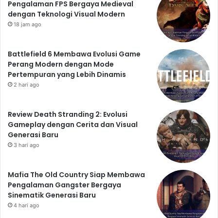
Pengalaman FPS Bergaya Medieval
dengan Teknologi Visual Modern
18 jam ago
Battlefield 6 Membawa Evolusi Game
Perang Modern dengan Mode
Pertempuran yang Lebih Dinamis
2 hari ago
Review Death Stranding 2: Evolusi
Gameplay dengan Cerita dan Visual
Generasi Baru
3 hari ago
Mafia The Old Country Siap Membawa
Pengalaman Gangster Bergaya
Sinematik Generasi Baru
4 hari ago