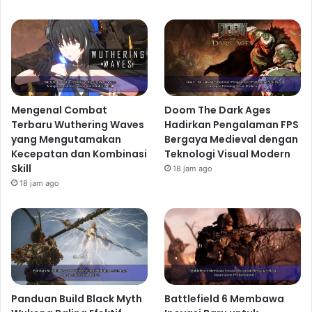
sebelum mengunduh game ini untuk memastikan
sesuai dengan preferensi Anda. Banyak situs dan
channel YouTube yang menyediakan review game
Android offline terbaru.
Game RPG Offline Terbaik
Role-Playing Game (RPG) offline menawarkan
Mengenal Combat
Doom The Dark Ages
pengalaman bermain peran yang mendalam. Anda
Terbaru Wuthering Waves
Hadirkan Pengalaman FPS
dapat membangun karakter, menjelajahi dunia fantasi,
yang Mengutamakan
Bergaya Medieval dengan
Kecepatan dan Kombinasi
Teknologi Visual Modern
dan menyelesaikan misi yang menantang tanpa perlu
Skill
18 jam ago
koneksi internet. Beberapa rekomendasi game RPG
18 jam ago
offline terbaik 2025:
[Nama Game 1]:
Deskripsi singkat dan menarik
tentang game, menonjolkan fitur offline dan sistem
RPG yang mendalam. Sebutkan platform Android dan
tahun rilis (jika sudah tersedia).
[Nama Game 2]:
Deskripsi singkat dan menarik
Panduan Build Black Myth
Battlefield 6 Membawa
tentang game, menonjolkan fitur offline dan sistem