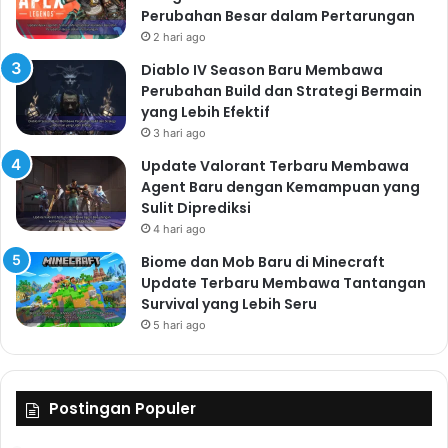
tentang game, menonjolkan fitur offline dan
Perubahan Besar dalam Pertarungan
mekanisme strategi yang unik. Sebutkan platform
2 hari ago
Android dan tahun rilis (jika sudah tersedia).
Diablo IV Season Baru Membawa
Game strategi offline seringkali membutuhkan
Perubahan Build dan Strategi Bermain
yang Lebih Efektif
perencanaan yang matang dan kemampuan berpikir
3 hari ago
kritis untuk memenangkan permainan. Siap-siap untuk
mengasah kemampuan otak Anda!
Update Valorant Terbaru Membawa
Agent Baru dengan Kemampuan yang
Game Puzzle Offline yang
Sulit Diprediksi
Mengasah Otak
4 hari ago
Ingin mengisi waktu luang dengan game yang
Biome dan Mob Baru di Minecraft
menyenangkan dan sekaligus mengasah otak? Game
Update Terbaru Membawa Tantangan
Survival yang Lebih Seru
puzzle offline adalah jawabannya. Berikut beberapa
5 hari ago
game puzzle offline terbaik 2025 yang patut dicoba:
[Nama Game 1]:
Deskripsi singkat dan menarik
tentang game, menonjolkan fitur offline dan tingkat
Postingan Populer
kesulitan yang menantang. Sebutkan platform Android
dan tahun rilis (jika sudah tersedia).