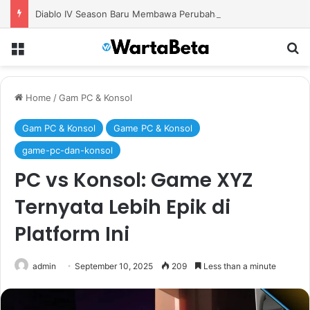
Diablo IV Season Baru Membawa Perubahan Build dan Strategi Bermain yang Lebih Efektif
Menu
S
Home
/
Gam PC & Konsol
Gam PC & Konsol
Game PC & Konsol
game-pc-dan-konsol
PC vs Konsol: Game XYZ
Ternyata Lebih Epik di
Platform Ini
admin
September 10, 2025
209
Less than a minute