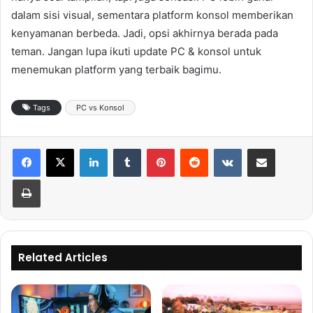
dalam sisi visual, sementara platform konsol memberikan
kenyamanan berbeda. Jadi, opsi akhirnya berada pada
teman. Jangan lupa ikuti update PC & konsol untuk
menemukan platform yang terbaik bagimu.
Tags
PC vs Konsol
LinkedIn
Tumblr
Pinterest
Reddit
VKontakte
Share via Email
Print
Related Articles