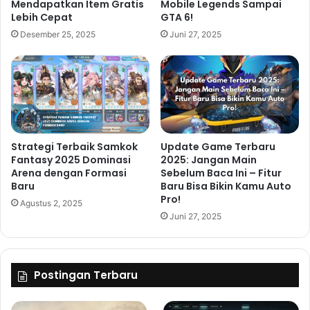
Mendapatkan Item Gratis
Mobile Legends Sampai
Lebih Cepat
GTA 6!
Desember 25, 2025
Juni 27, 2025
Strategi Terbaik Samkok
Update Game Terbaru
Fantasy 2025 Dominasi
2025: Jangan Main
Arena dengan Formasi
Sebelum Baca Ini – Fitur
Baru
Baru Bisa Bikin Kamu Auto
Pro!
Agustus 2, 2025
Juni 27, 2025
Postingan Terbaru