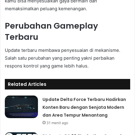
kamu bisa menyesuaikan gaya bermain dan
memaksimalkan peluang kemenangan.
Perubahan Gameplay
Terbaru
Update terbaru membawa penyesuaian di mekanisme.
Salah satu perubahan yang penting yakni perbaikan
respons kontrol yang game lebih halus.
Related Articles
Update Delta Force Terbaru Hadirkan
Konten Baru dengan Senjata Modern
dan Area Tempur Menantang
31 menit ago