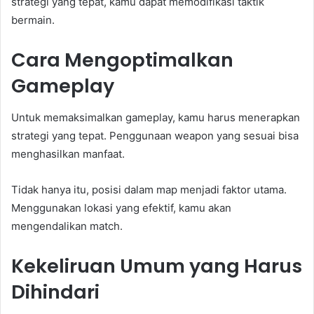
strategi yang tepat, kamu dapat memodifikasi taktik
bermain.
Cara Mengoptimalkan
Gameplay
Untuk memaksimalkan gameplay, kamu harus menerapkan
strategi yang tepat. Penggunaan weapon yang sesuai bisa
menghasilkan manfaat.
Tidak hanya itu, posisi dalam map menjadi faktor utama.
Menggunakan lokasi yang efektif, kamu akan
mengendalikan match.
Kekeliruan Umum yang Harus
Dihindari