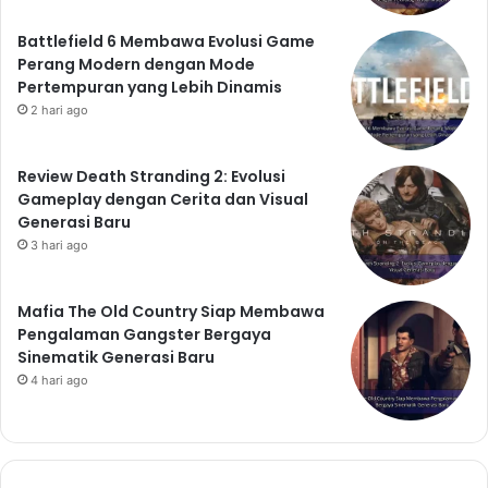
Battlefield 6 Membawa Evolusi Game
Perang Modern dengan Mode
Pertempuran yang Lebih Dinamis
2 hari ago
Review Death Stranding 2: Evolusi
Gameplay dengan Cerita dan Visual
Generasi Baru
3 hari ago
Mafia The Old Country Siap Membawa
Pengalaman Gangster Bergaya
Sinematik Generasi Baru
4 hari ago