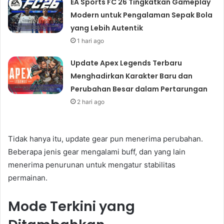
EA Sports FC 26 Tingkatkan Gameplay
Modern untuk Pengalaman Sepak Bola
yang Lebih Autentik
1 hari ago
Update Apex Legends Terbaru
Menghadirkan Karakter Baru dan
Perubahan Besar dalam Pertarungan
2 hari ago
Tidak hanya itu, update gear pun menerima perubahan.
Beberapa jenis gear mengalami buff, dan yang lain
menerima penurunan untuk mengatur stabilitas
permainan.
Mode Terkini yang