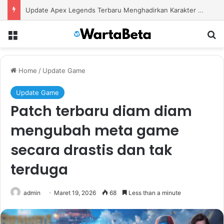
Update Apex Legends Terbaru Menghadirkan Karakter Baru dan Perubahan Besar dalam Pertarungan
Menu
S
Home
/
Update Game
Update Game
Patch terbaru diam diam
mengubah meta game
secara drastis dan tak
terduga
admin
Maret 19, 2026
68
Less than a minute