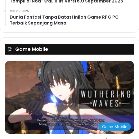
Tampil di Nod-Krai, Rilis Versi 6.0 September 2025
Mei 25, 2025
Dunia Fantasi Tanpa Batas! Inilah Game RPG PC
Terbaik Sepanjang Masa
Game Mobile
Game Mobile