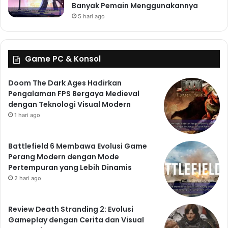
Banyak Pemain Menggunakannya
5 hari ago
Game PC & Konsol
Doom The Dark Ages Hadirkan
Pengalaman FPS Bergaya Medieval
dengan Teknologi Visual Modern
1 hari ago
Battlefield 6 Membawa Evolusi Game
Perang Modern dengan Mode
Pertempuran yang Lebih Dinamis
2 hari ago
Review Death Stranding 2: Evolusi
Gameplay dengan Cerita dan Visual