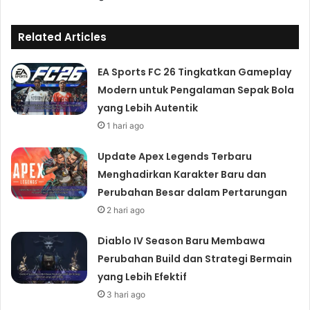
Related Articles
EA Sports FC 26 Tingkatkan Gameplay
Modern untuk Pengalaman Sepak Bola
yang Lebih Autentik
1 hari ago
Update Apex Legends Terbaru
Menghadirkan Karakter Baru dan
Perubahan Besar dalam Pertarungan
2 hari ago
Diablo IV Season Baru Membawa
Perubahan Build dan Strategi Bermain
yang Lebih Efektif
3 hari ago