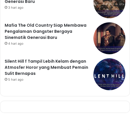
Generasi Baru
3 hari ago
Mafia The Old Country Siap Membawa
Pengalaman Gangster Bergaya
Sinematik Generasi Baru
4 hari ago
Silent Hill f Tampil Lebih Kelam dengan
Atmosfer Horor yang Membuat Pemain
Sulit Bernapas
5 hari ago