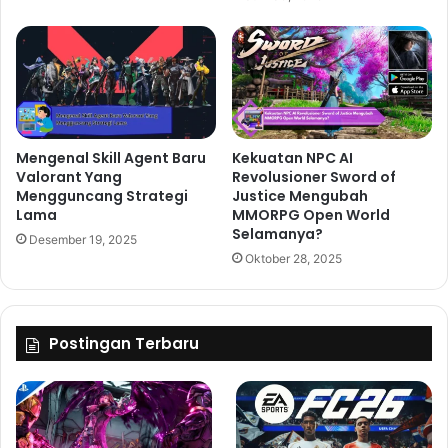
Mengenal Skill Agent Baru
Kekuatan NPC AI
Valorant Yang
Revolusioner Sword of
Mengguncang Strategi
Justice Mengubah
Lama
MMORPG Open World
Selamanya?
Desember 19, 2025
Oktober 28, 2025
Postingan Terbaru