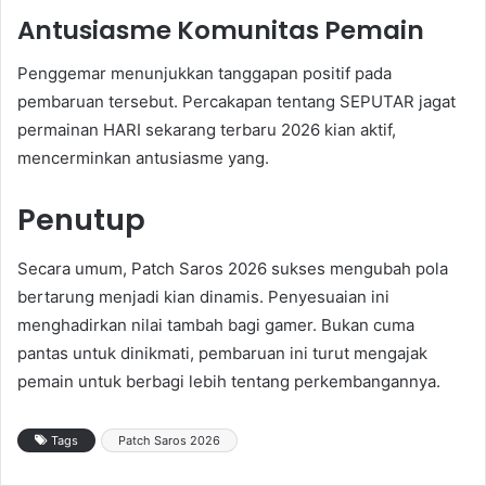
Antusiasme Komunitas Pemain
Penggemar menunjukkan tanggapan positif pada
pembaruan tersebut. Percakapan tentang SEPUTAR jagat
permainan HARI sekarang terbaru 2026 kian aktif,
mencerminkan antusiasme yang.
Penutup
Secara umum, Patch Saros 2026 sukses mengubah pola
bertarung menjadi kian dinamis. Penyesuaian ini
menghadirkan nilai tambah bagi gamer. Bukan cuma
pantas untuk dinikmati, pembaruan ini turut mengajak
pemain untuk berbagi lebih tentang perkembangannya.
Tags
Patch Saros 2026