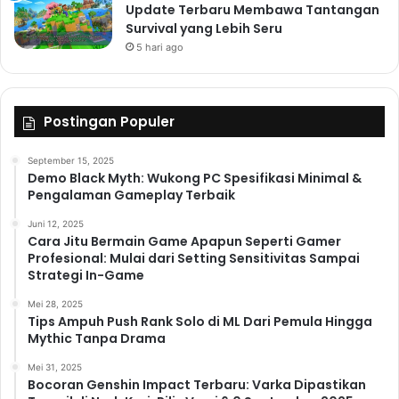
Update Terbaru Membawa Tantangan
Survival yang Lebih Seru
5 hari ago
Postingan Populer
September 15, 2025
Demo Black Myth: Wukong PC Spesifikasi Minimal &
Pengalaman Gameplay Terbaik
Juni 12, 2025
Cara Jitu Bermain Game Apapun Seperti Gamer
Profesional: Mulai dari Setting Sensitivitas Sampai
Strategi In-Game
Mei 28, 2025
Tips Ampuh Push Rank Solo di ML Dari Pemula Hingga
Mythic Tanpa Drama
Mei 31, 2025
Bocoran Genshin Impact Terbaru: Varka Dipastikan