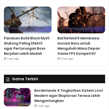
Panduan Build Black Myth
Battlefield 6 Membawa
Wukong Paling Efektif
Inovasi Baru untuk
agar Pertarungan Boss
Mengubah Masa Depan
Berjalan Lebih Mudah
Game FPS Kompetitif
1 hari ago
2 hari ago
Game Terkini
Borderlands 4 Tingkatkan Sistem Loot
Modern agar Eksplorasi Terasa Lebih
Menguntungkan
1 hari ago