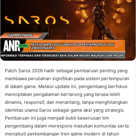
Patch Saros 2026 hadir sebagai pembaruan penting yang
membawa perubahan signifikan pada sistem pertempuran
di dalam game. Melalui update ini, pengembang berfokus
menciptakan pengalaman bertarung yang terasa lebih
dinamis, responsif, dan menantang, tanpa menghilangkan
identitas utama Saros sebagai game aksi yang strategis.
Pembaruan ini juga menjadi bukti keseriusan tim
pengembang dalam merespons masukan komunitas serta
mengikuti perkembangan tren game modern di tahun