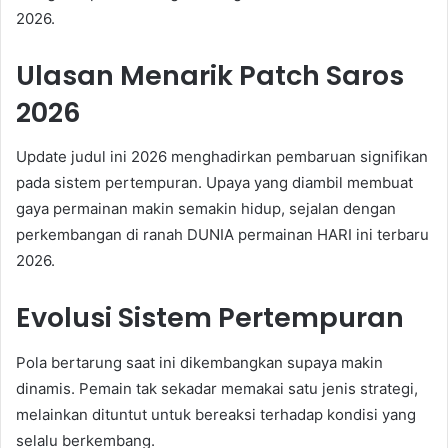
2026.
Ulasan Menarik Patch Saros
2026
Update judul ini 2026 menghadirkan pembaruan signifikan
pada sistem pertempuran. Upaya yang diambil membuat
gaya permainan makin semakin hidup, sejalan dengan
perkembangan di ranah DUNIA permainan HARI ini terbaru
2026.
Evolusi Sistem Pertempuran
Pola bertarung saat ini dikembangkan supaya makin
dinamis. Pemain tak sekadar memakai satu jenis strategi,
melainkan dituntut untuk bereaksi terhadap kondisi yang
selalu berkembang.