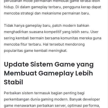
perubahan mode permainan membuat game terasa lebih
hidup. Di dalam gameplay terbaru, pengguna kerap dapat
mencoba strategi dan mekanisme permainan baru.
Tidak hanya gameplay baru, patch modern bahkan
menghadirkan suasana kompetitif yang lebih seru. User
sering kembali bermain bersama komunitas mereka guna
mencoba fitur terbaru. Hal tersebut mendorong
popularitas game kembali meningkat.
Update Sistem Game yang
Membuat Gameplay Lebih
Stabil
Perbaikan sistem termasuk bagian penting bagi
perkembangan dunia gaming modern. Banyak developer
game menawarkan perbaikan server, optimasi performa,