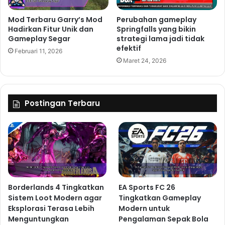
Mod Terbaru Garry’s Mod
Perubahan gameplay
Hadirkan Fitur Unik dan
Springfalls yang bikin
Gameplay Segar
strategi lama jadi tidak
efektif
Februari 11, 2026
Maret 24, 2026
Postingan Terbaru
Borderlands 4 Tingkatkan
EA Sports FC 26
Sistem Loot Modern agar
Tingkatkan Gameplay
Eksplorasi Terasa Lebih
Modern untuk
Menguntungkan
Pengalaman Sepak Bola