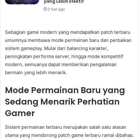
yang Lebih Efektif
2 hari ago
Sebagian game modern yang mendapatkan patch terbaru
umumnya membawa mode permainan baru dan perbaikan
sistem gameplay. Mulai dari balancing karakter,
peningkatan performa server, hingga mode kompetitif
modern, semuanya dapat memberikan pengalaman
bermain yang lebih menarik.
Mode Permainan Baru yang
Sedang Menarik Perhatian
Gamer
Sistem permainan terbaru merupakan salah satu alasan
utama yang mendorong patch game terbaru ramai dibahas.