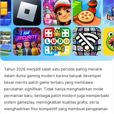
Tahun 2026 menjadi salah satu periode paling menarik
dalam dunia gaming modern karena banyak developer
besar merilis patch game terbaru yang membawa
perubahan signifikan. Tidak hanya menghadirkan mode
permainan baru, berbagai patch modern juga memperbaiki
sistem gameplay, meningkatkan kualitas grafis, serta
menghadirkan fitur kompetitif yang membuat pengalaman