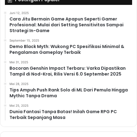
Juni 12, 2025
Cara Jitu Bermain Game Apapun Seperti Gamer
Profesional: Mulai dari Setting Sensitivitas Sampai
Strategi In-Game
September 15, 2025
Demo Black Myth: Wukong PC Spesifikasi Minimal &
Pengalaman Gameplay Terbaik
Mei 31, 2025
Bocoran Genshin Impact Terbaru: Varka Dipastikan
Tampil di Nod-Krai, Rilis Versi 6.0 September 2025
Mei 28, 2025
Tips Ampuh Push Rank Solo di ML Dari Pemula Hingga
Mythic Tanpa Drama
Mei 25, 2025
Dunia Fantasi Tanpa Batas! Inilah Game RPG PC
Terbaik Sepanjang Masa