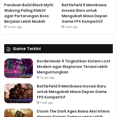
Panduan Build Black Myth
Battlefield 6 Membawa
Wukong Paling Efektif
Inovasi Baru untuk
agar Pertarungan Boss
Mengubah Masa Depan
Berjalan Lebih Mudah
Game FPS Kompetitif
14 jam ago
1 hari ago
Game Terkini
Borderlands 4 Tingkatkan Sistem Loot
Modern agar Eksplorasi Terasa Lebih
Menguntungkan
14 jam ago
Battlefield 6 Membawa Inovasi Baru
untuk Mengubah Masa Depan Game
FPS Kompetitif
1 hari ago
Doom The Dark Ages Bawa Aksi Intens
dengan Sistem Tempur yang Lebih