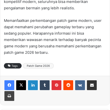
kompetitif modern, seluruhnya bisa memberikan
pengalaman bermain yang lebih realistis.
Memanfaatkan perkembangan patch game modern, user
dapat memahami perubahan gameplay terbaru yang
sedang populer. Harapannya informasi ini bisa
memberikan wawasan menarik terhadap banyak pecinta
game modern yang berusaha memahami perkembangan
patch game 2026 terbaru.
Tags
Patch Game 2026
LinkedIn
Tumblr
Pinterest
Reddit
VKontakte
Share via Email
Print