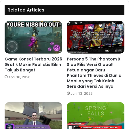
Related Articles
Game Konsol Terbaru 2026
Persona 5 The Phantom X
Grafik Makin Realistis Bikin
Siap Rilis Versi Global!
Takjub Banget
Petualangan Baru
Phantom Thieves di Dunia
April 16, 2026
Mobile yang Tak Kalah
Seru dari Versi Aslinya!
Juni 13, 2025