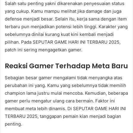
Salah satu penting yakni dikarenakan penyesuaian status
yang cukup. Kamu mampu melihat jika damage dan juga
defense menjadi besar. Selain itu, kerja sama dengan item
terbaru pun menjadikan potensi lebih tinggi. Karakter yang
sebelumnya dinilai kurang kuat kini kembali menjadi
pilihan. Pada SEPUTAR GAME HARI INI TERBARU 2025,
patch ini sering mengagetkan gamer.
Reaksi Gamer Terhadap Meta Baru
Sebagian besar gamer mengalami tidak menyangka atas
perubahan ini yang. Kamu yang sebelumnya tidak memilih
champion lama justru mulai mencoba. Kemudian, beberapa
gamer perlu mengatur ulang cara bermain. Faktor ini
membuat meta lebih dinamis. Di SEPUTAR GAME HARI INI
TERBARU 2025, tanggapan pemain kian menjadi bagian
penting.