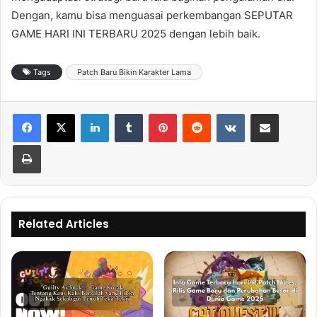
Dengan, kamu bisa menguasai perkembangan SEPUTAR
GAME HARI INI TERBARU 2025 dengan lebih baik.
Tags
Patch Baru Bikin Karakter Lama
LinkedIn
Tumblr
Pinterest
Reddit
VKontakte
Share via Email
Print
Related Articles