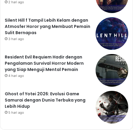
2 hari ago
Silent Hill f Tampil Lebih Kelam dengan
Atmosfer Horor yang Membuat Pemain
Sulit Bernapas
3 hari ago
Resident Evil Requiem Hadir dengan
Pengalaman Survival Horror Modern
yang Siap Menguji Mental Pemain
4 hari ago
Ghost of Yotei 2026: Evolusi Game
Samurai dengan Dunia Terbuka yang
Lebih Hidup
5 hari ago