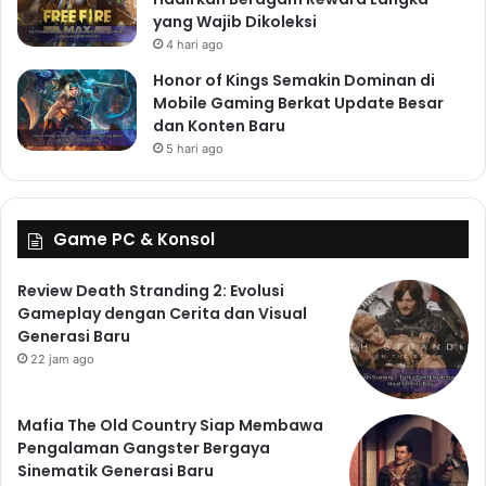
yang Wajib Dikoleksi
4 hari ago
Honor of Kings Semakin Dominan di
Mobile Gaming Berkat Update Besar
dan Konten Baru
5 hari ago
Game PC & Konsol
Review Death Stranding 2: Evolusi
Gameplay dengan Cerita dan Visual
Generasi Baru
22 jam ago
Mafia The Old Country Siap Membawa
Pengalaman Gangster Bergaya
Sinematik Generasi Baru