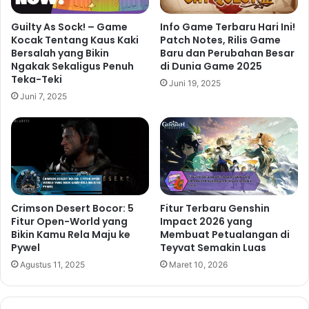
Guilty As Sock! – Game
Info Game Terbaru Hari Ini!
Kocak Tentang Kaus Kaki
Patch Notes, Rilis Game
Bersalah yang Bikin
Baru dan Perubahan Besar
Ngakak Sekaligus Penuh
di Dunia Game 2025
Teka-Teki
Juni 19, 2025
Juni 7, 2025
Crimson Desert Bocor: 5
Fitur Terbaru Genshin
Fitur Open-World yang
Impact 2026 yang
Bikin Kamu Rela Maju ke
Membuat Petualangan di
Pywel
Teyvat Semakin Luas
Agustus 11, 2025
Maret 10, 2026