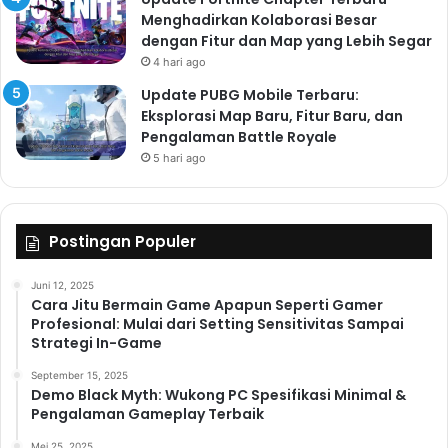
Menghadirkan Kolaborasi Besar
dengan Fitur dan Map yang Lebih Segar
4 hari ago
Update PUBG Mobile Terbaru:
Eksplorasi Map Baru, Fitur Baru, dan
Pengalaman Battle Royale
5 hari ago
Postingan Populer
Juni 12, 2025
Cara Jitu Bermain Game Apapun Seperti Gamer
Profesional: Mulai dari Setting Sensitivitas Sampai
Strategi In-Game
September 15, 2025
Demo Black Myth: Wukong PC Spesifikasi Minimal &
Pengalaman Gameplay Terbaik
Mei 25, 2025