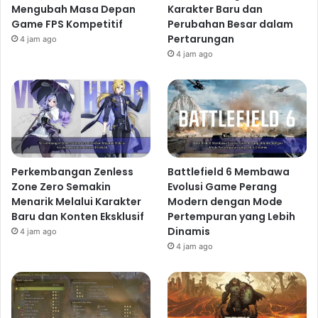
Mengubah Masa Depan
Karakter Baru dan
Game FPS Kompetitif
Perubahan Besar dalam
Pertarungan
4 jam ago
4 jam ago
Perkembangan Zenless
Battlefield 6 Membawa
Zone Zero Semakin
Evolusi Game Perang
Menarik Melalui Karakter
Modern dengan Mode
Baru dan Konten Eksklusif
Pertempuran yang Lebih
Dinamis
4 jam ago
4 jam ago