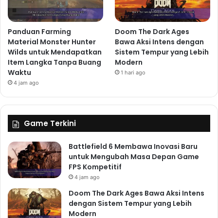
Panduan Farming
Doom The Dark Ages
Material Monster Hunter
Bawa Aksi Intens dengan
Wilds untuk Mendapatkan
Sistem Tempur yang Lebih
Item Langka Tanpa Buang
Modern
Waktu
1 hari ago
4 jam ago
Game Terkini
Battlefield 6 Membawa Inovasi Baru
untuk Mengubah Masa Depan Game
FPS Kompetitif
4 jam ago
Doom The Dark Ages Bawa Aksi Intens
dengan Sistem Tempur yang Lebih
Modern