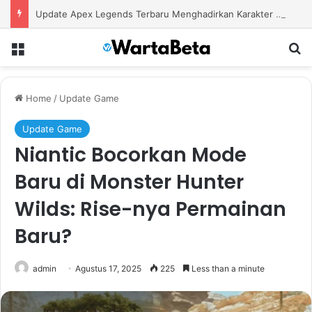
Update Apex Legends Terbaru Menghadirkan Karakter Baru dan Perubahan Besar dalam Pertarungan
Menu
S
Home
/
Update Game
Update Game
Niantic Bocorkan Mode
Baru di Monster Hunter
Wilds: Rise-nya Permainan
Baru?
admin
Agustus 17, 2025
225
Less than a minute