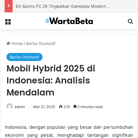
EA Sports FC 26 Tingkatkan Gameplay Modern untuk Pengalaman Sepak Bola yang Lebih Autentik
Menu
S
Home
/
Berita Otomotif
Berita Otomotif
Mobil Hybrid 2025 di
Indonesia: Analisis
Mendalam
admin
Mei 21, 2025
274
2 minutes read
Indonesia, dengan populasi yang besar dan pertumbuhan
ekonomi yang pesat, menghadapi tantangan signifikan