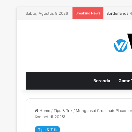
Sabtu, Agustus 8 2026
Breaking News
EA Sports FC
Beranda
Game T
Home
/
Tips & Trik
/
Menguasai Crosshair Placemen
Kompetitif 2025!
Tips & Trik