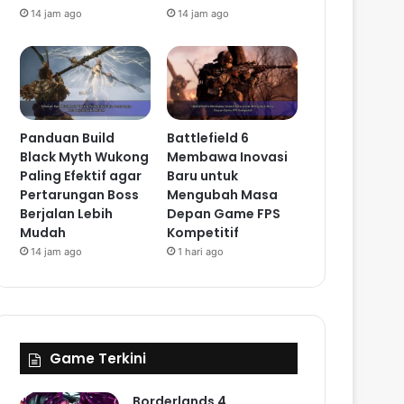
14 jam ago
14 jam ago
Panduan Build
Battlefield 6
Black Myth Wukong
Membawa Inovasi
Paling Efektif agar
Baru untuk
Pertarungan Boss
Mengubah Masa
Berjalan Lebih
Depan Game FPS
Mudah
Kompetitif
14 jam ago
1 hari ago
Game Terkini
Borderlands 4