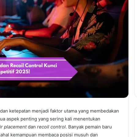
 dan ketepatan menjadi faktor utama yang membedakan
Dua aspek penting yang sering kali menentukan
ir placement
dan
recoil control
. Banyak pemain baru
 padahal kemampuan membaca posisi musuh dan