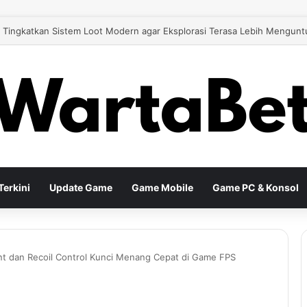
 26 Tingkatkan Gameplay Modern untuk Pengalaman Sepak Bola yang Le
erkini
Update Game
Game Mobile
Game PC & Konsol
t dan Recoil Control Kunci Menang Cepat di Game FPS