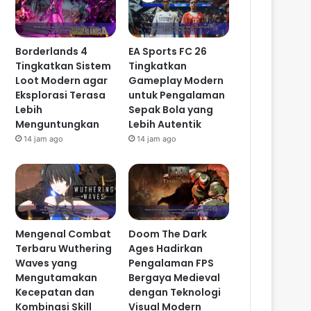
Borderlands 4
EA Sports FC 26
Tingkatkan Sistem
Tingkatkan
Loot Modern agar
Gameplay Modern
Eksplorasi Terasa
untuk Pengalaman
Lebih
Sepak Bola yang
Menguntungkan
Lebih Autentik
14 jam ago
14 jam ago
Mengenal Combat
Doom The Dark
Terbaru Wuthering
Ages Hadirkan
Waves yang
Pengalaman FPS
Mengutamakan
Bergaya Medieval
Kecepatan dan
dengan Teknologi
Kombinasi Skill
Visual Modern