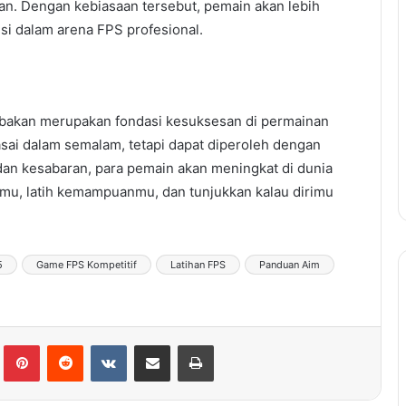
kan. Dengan kebiasaan tersebut, pemain akan lebih
si dalam arena FPS profesional.
mbakan merupakan fondasi kesuksesan di permainan
asai dalam semalam, tetapi dapat diperoleh dengan
 dan kesabaran, para pemain akan meningkat di dunia
amu, latih kemampuanmu, dan tunjukkan kalau dirimu
5
Game FPS Kompetitif
Latihan FPS
Panduan Aim
lr
Pinterest
Reddit
VKontakte
Share via Email
Print