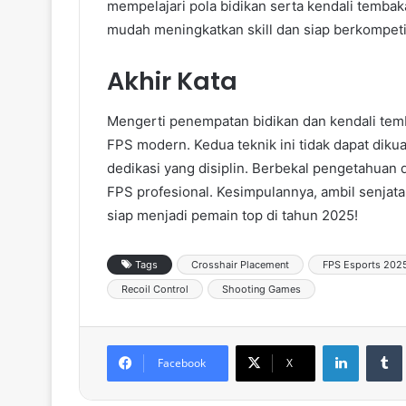
mempelajari pola bidikan serta kendali temba
mudah meningkatkan skill dan siap berkompeti
Akhir Kata
Mengerti penempatan bidikan dan kendali te
FPS modern. Kedua teknik ini tidak dapat diku
dedikasi yang disiplin. Berbekal pengetahuan
FPS profesional. Kesimpulannya, ambil senjat
siap menjadi pemain top di tahun 2025!
Tags
Crosshair Placement
FPS Esports 202
Recoil Control
Shooting Games
LinkedIn
Tumb
Facebook
X