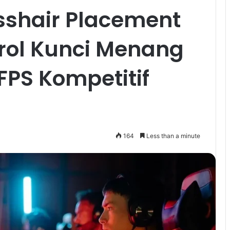
shair Placement
trol Kunci Menang
FPS Kompetitif
164
Less than a minute