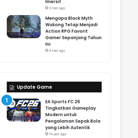
Imersif
3 hari ago
Mengapa Black Myth
Wukong Tetap Menjadi
Action RPG Favorit
Gamer Sepanjang Tahun
Ini
4 hari ago
Update Game
EA Sports FC 26
Tingkatkan Gameplay
Modern untuk
Pengalaman Sepak Bola
yang Lebih Autentik
14 jam ago