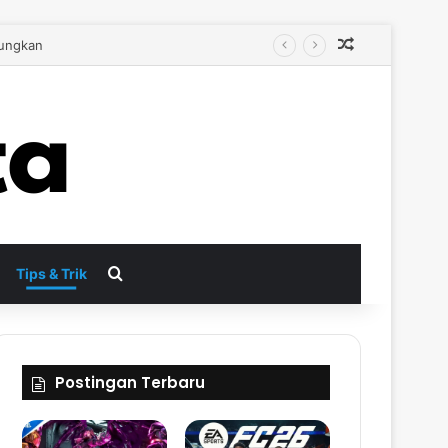
Random Arti
bih Autentik
Search for
Tips & Trik
Postingan Terbaru