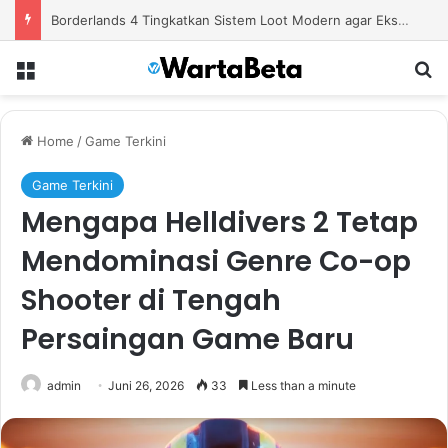
Borderlands 4 Tingkatkan Sistem Loot Modern agar Eksplorasi Terasa Lebih Menguntungkan
Menu
S
Home
/
Game Terkini
Game Terkini
Mengapa Helldivers 2 Tetap
Mendominasi Genre Co-op
Shooter di Tengah
Persaingan Game Baru
admin
Juni 26, 2026
33
Less than a minute