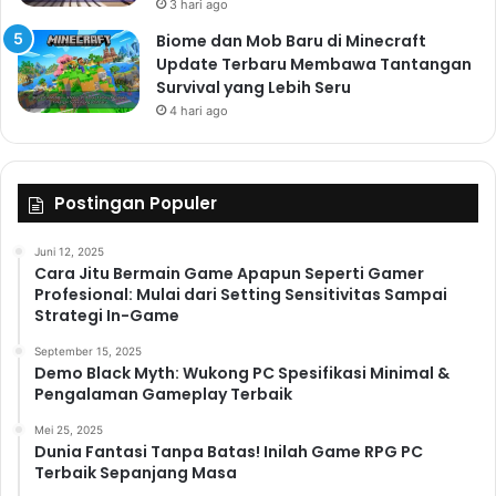
3 hari ago
Biome dan Mob Baru di Minecraft
Update Terbaru Membawa Tantangan
Survival yang Lebih Seru
4 hari ago
Postingan Populer
Juni 12, 2025
Cara Jitu Bermain Game Apapun Seperti Gamer
Profesional: Mulai dari Setting Sensitivitas Sampai
Strategi In-Game
September 15, 2025
Demo Black Myth: Wukong PC Spesifikasi Minimal &
Pengalaman Gameplay Terbaik
Mei 25, 2025
Dunia Fantasi Tanpa Batas! Inilah Game RPG PC
Terbaik Sepanjang Masa