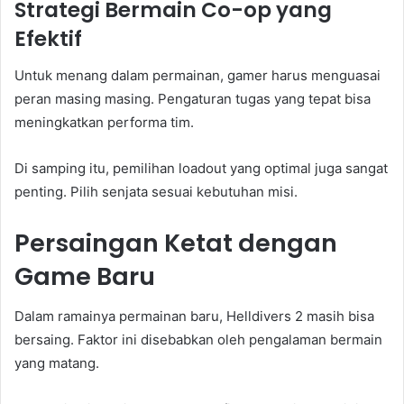
Strategi Bermain Co-op yang
Efektif
Untuk menang dalam permainan, gamer harus menguasai
peran masing masing. Pengaturan tugas yang tepat bisa
meningkatkan performa tim.
Di samping itu, pemilihan loadout yang optimal juga sangat
penting. Pilih senjata sesuai kebutuhan misi.
Persaingan Ketat dengan
Game Baru
Dalam ramainya permainan baru, Helldivers 2 masih bisa
bersaing. Faktor ini disebabkan oleh pengalaman bermain
yang matang.