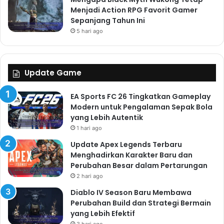
Menjadi Action RPG Favorit Gamer
Sepanjang Tahun Ini
5 hari ago
Update Game
EA Sports FC 26 Tingkatkan Gameplay
Modern untuk Pengalaman Sepak Bola
yang Lebih Autentik
1 hari ago
Update Apex Legends Terbaru
Menghadirkan Karakter Baru dan
Perubahan Besar dalam Pertarungan
2 hari ago
Diablo IV Season Baru Membawa
Perubahan Build dan Strategi Bermain
yang Lebih Efektif
3 hari ago