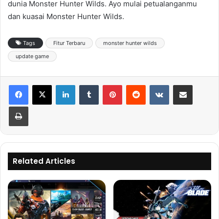
dunia Monster Hunter Wilds. Ayo mulai petualanganmu
dan kuasai Monster Hunter Wilds.
Tags
Fitur Terbaru
monster hunter wilds
update game
LinkedIn
Tumblr
Pinterest
Reddit
VKontakte
Share via Email
Print
Related Articles