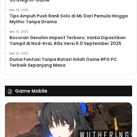
Mei 28, 2025
Tips Ampuh Push Rank Solo di ML Dari Pemula Hingga
Mythic Tanpa Drama
Mei 31, 2025
Bocoran Genshin Impact Terbaru: Varka Dipastikan
Tampil di Nod-Krai, Rilis Versi 6.0 September 2025
Mei 25, 2025
Dunia Fantasi Tanpa Batas! Inilah Game RPG PC
Terbaik Sepanjang Masa
Game Mobile