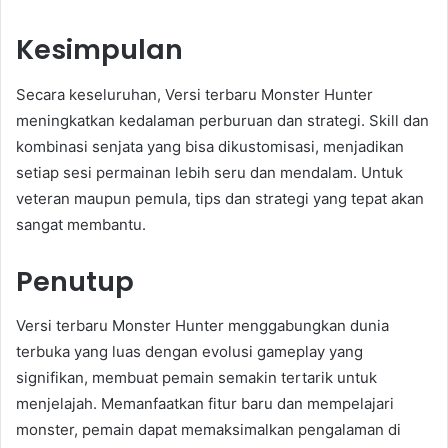
Kesimpulan
Secara keseluruhan, Versi terbaru Monster Hunter
meningkatkan kedalaman perburuan dan strategi. Skill dan
kombinasi senjata yang bisa dikustomisasi, menjadikan
setiap sesi permainan lebih seru dan mendalam. Untuk
veteran maupun pemula, tips dan strategi yang tepat akan
sangat membantu.
Penutup
Versi terbaru Monster Hunter menggabungkan dunia
terbuka yang luas dengan evolusi gameplay yang
signifikan, membuat pemain semakin tertarik untuk
menjelajah. Memanfaatkan fitur baru dan mempelajari
monster, pemain dapat memaksimalkan pengalaman di