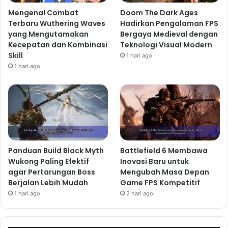
Mengenal Combat
Doom The Dark Ages
Terbaru Wuthering Waves
Hadirkan Pengalaman FPS
yang Mengutamakan
Bergaya Medieval dengan
Kecepatan dan Kombinasi
Teknologi Visual Modern
Skill
1 hari ago
1 hari ago
Panduan Build Black Myth
Battlefield 6 Membawa
Wukong Paling Efektif
Inovasi Baru untuk
agar Pertarungan Boss
Mengubah Masa Depan
Berjalan Lebih Mudah
Game FPS Kompetitif
1 hari ago
2 hari ago