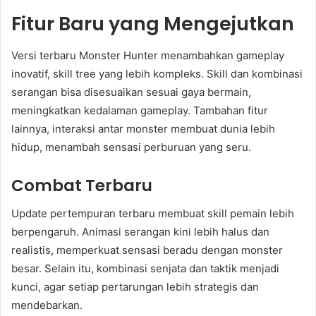
Fitur Baru yang Mengejutkan
Versi terbaru Monster Hunter menambahkan gameplay
inovatif, skill tree yang lebih kompleks. Skill dan kombinasi
serangan bisa disesuaikan sesuai gaya bermain,
meningkatkan kedalaman gameplay. Tambahan fitur
lainnya, interaksi antar monster membuat dunia lebih
hidup, menambah sensasi perburuan yang seru.
Combat Terbaru
Update pertempuran terbaru membuat skill pemain lebih
berpengaruh. Animasi serangan kini lebih halus dan
realistis, memperkuat sensasi beradu dengan monster
besar. Selain itu, kombinasi senjata dan taktik menjadi
kunci, agar setiap pertarungan lebih strategis dan
mendebarkan.