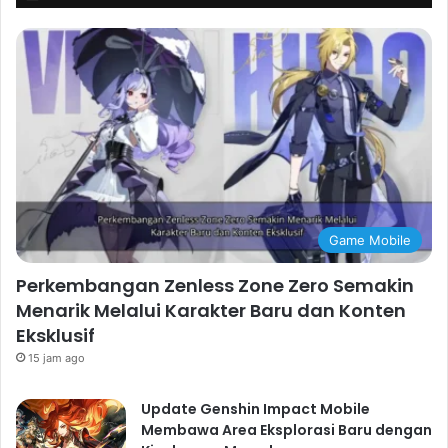
Game Mobile
Perkembangan Zenless Zone Zero Semakin
Menarik Melalui Karakter Baru dan Konten
Eksklusif
15 jam ago
Update Genshin Impact Mobile
Membawa Area Eksplorasi Baru dengan