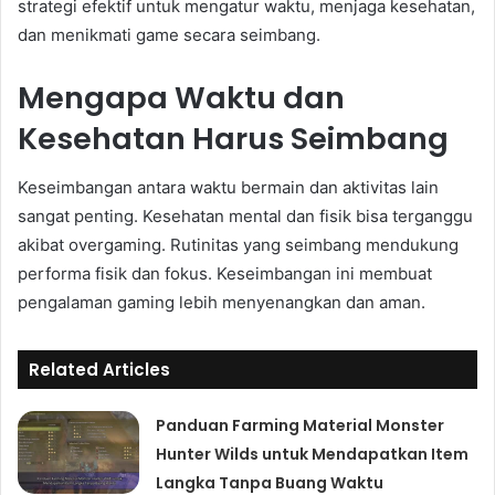
strategi efektif untuk mengatur waktu, menjaga kesehatan,
dan menikmati game secara seimbang.
Mengapa Waktu dan
Kesehatan Harus Seimbang
Keseimbangan antara waktu bermain dan aktivitas lain
sangat penting. Kesehatan mental dan fisik bisa terganggu
akibat overgaming. Rutinitas yang seimbang mendukung
performa fisik dan fokus. Keseimbangan ini membuat
pengalaman gaming lebih menyenangkan dan aman.
Related Articles
Panduan Farming Material Monster
Hunter Wilds untuk Mendapatkan Item
Langka Tanpa Buang Waktu