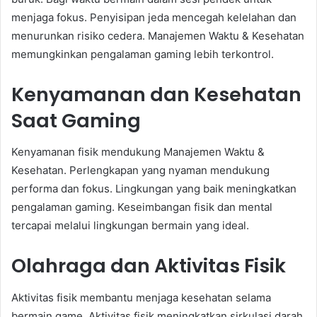
menjaga fokus. Penyisipan jeda mencegah kelelahan dan
menurunkan risiko cedera. Manajemen Waktu & Kesehatan
memungkinkan pengalaman gaming lebih terkontrol.
Kenyamanan dan Kesehatan
Saat Gaming
Kenyamanan fisik mendukung Manajemen Waktu &
Kesehatan. Perlengkapan yang nyaman mendukung
performa dan fokus. Lingkungan yang baik meningkatkan
pengalaman gaming. Keseimbangan fisik dan mental
tercapai melalui lingkungan bermain yang ideal.
Olahraga dan Aktivitas Fisik
Aktivitas fisik membantu menjaga kesehatan selama
bermain game. Aktivitas fisik meningkatkan sirkulasi darah