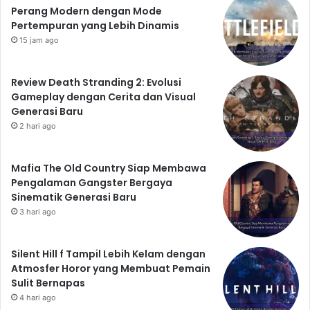
Perang Modern dengan Mode
Pertempuran yang Lebih Dinamis
15 jam ago
Review Death Stranding 2: Evolusi
Gameplay dengan Cerita dan Visual
Generasi Baru
2 hari ago
Mafia The Old Country Siap Membawa
Pengalaman Gangster Bergaya
Sinematik Generasi Baru
3 hari ago
Silent Hill f Tampil Lebih Kelam dengan
Atmosfer Horor yang Membuat Pemain
Sulit Bernapas
4 hari ago