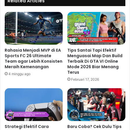
Related Articles
Rahasia Menjadi MVP di EA
Tips Santai Tapi Efektif
Sports FC 26 Ultimate
Menguasai Map Dan Build
Team agar Lebih Konsisten
Terbaik Di GTA VI Online
Meraih Kemenangan
Mode 2026 Biar Menang
Terus
4 minggu ago
Februari 17, 2026
Strategi Efektif Cara
Baru Coba? Cek Dulu Tips