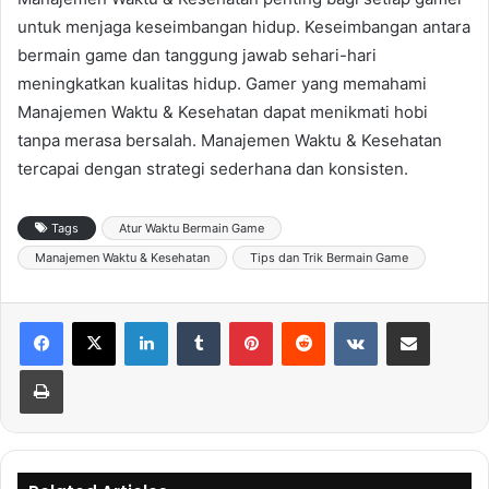
untuk menjaga keseimbangan hidup. Keseimbangan antara
bermain game dan tanggung jawab sehari-hari
meningkatkan kualitas hidup. Gamer yang memahami
Manajemen Waktu & Kesehatan dapat menikmati hobi
tanpa merasa bersalah. Manajemen Waktu & Kesehatan
tercapai dengan strategi sederhana dan konsisten.
Tags
Atur Waktu Bermain Game
Manajemen Waktu & Kesehatan
Tips dan Trik Bermain Game
LinkedIn
Tumblr
Pinterest
Reddit
VKontakte
Share via Email
Print