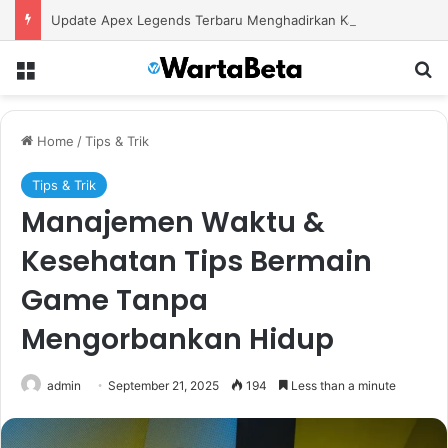
Update Apex Legends Terbaru Menghadirkan Karakter Baru dan Perubahan Besar dalam Pertarungan
Menu
S
Home
/
Tips & Trik
Tips & Trik
Manajemen Waktu &
Kesehatan Tips Bermain
Game Tanpa
Mengorbankan Hidup
admin
September 21, 2025
194
Less than a minute