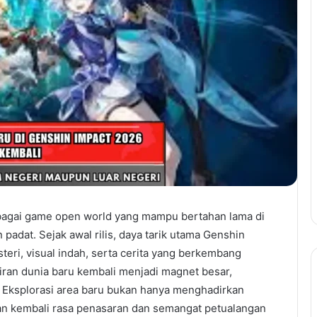
bagai game open world yang mampu bertahan lama di
padat. Sejak awal rilis, daya tarik utama Genshin
teri, visual indah, serta cerita yang berkembang
ran dunia baru kembali menjadi magnet besar,
 Eksplorasi area baru bukan hanya menghadirkan
n kembali rasa penasaran dan semangat petualangan