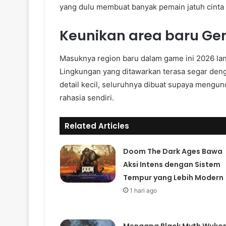
yang dulu membuat banyak pemain jatuh cinta 
Keunikan area baru Ge
Masuknya region baru dalam game ini 2026 la
Lingkungan yang ditawarkan terasa segar deng
detail kecil, seluruhnya dibuat supaya mengu
rahasia sendiri.
Related Articles
Doom The Dark Ages Bawa
Aksi Intens dengan Sistem
Tempur yang Lebih Modern
1 hari ago
Mengapa Black Myth Wuko