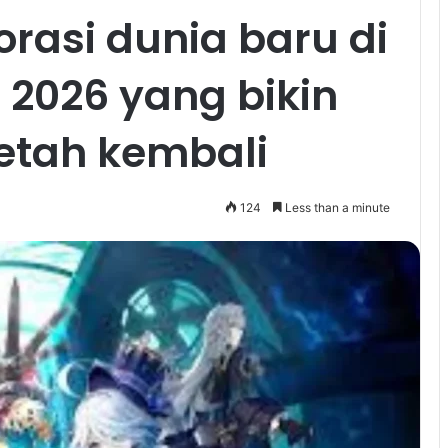
rasi dunia baru di
 2026 yang bikin
etah kembali
124
Less than a minute