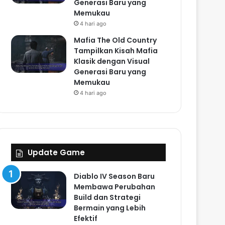
Generasi Baru yang
Memukau
4 hari ago
Mafia The Old Country
Tampilkan Kisah Mafia
Klasik dengan Visual
Generasi Baru yang
Memukau
4 hari ago
Update Game
Diablo IV Season Baru
Membawa Perubahan
Build dan Strategi
Bermain yang Lebih
Efektif