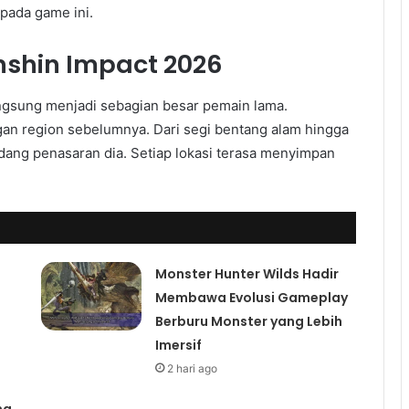
pada game ini.
nshin Impact 2026
ngsung menjadi sebagian besar pemain lama.
an region sebelumnya. Dari segi bentang alam hingga
ndang penasaran dia. Setiap lokasi terasa menyimpan
Monster Hunter Wilds Hadir
Membawa Evolusi Gameplay
Berburu Monster yang Lebih
Imersif
2 hari ago
ng