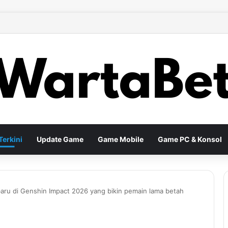
son Baru Membawa Perubahan Build dan Strategi Bermain yang Lebih Efe
erkini
Update Game
Game Mobile
Game PC & Konsol
baru di Genshin Impact 2026 yang bikin pemain lama betah