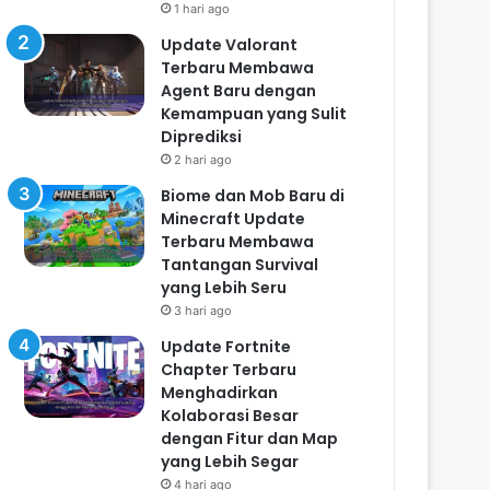
1 hari ago
Update Valorant
Terbaru Membawa
Agent Baru dengan
Kemampuan yang Sulit
Diprediksi
2 hari ago
Biome dan Mob Baru di
Minecraft Update
Terbaru Membawa
Tantangan Survival
yang Lebih Seru
3 hari ago
Update Fortnite
Chapter Terbaru
Menghadirkan
Kolaborasi Besar
dengan Fitur dan Map
yang Lebih Segar
4 hari ago