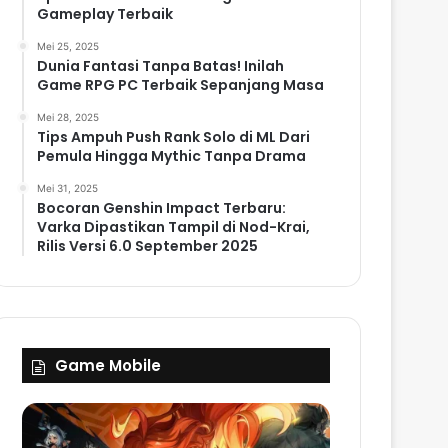
Gameplay Terbaik
Mei 25, 2025
Dunia Fantasi Tanpa Batas! Inilah
Game RPG PC Terbaik Sepanjang Masa
Mei 28, 2025
Tips Ampuh Push Rank Solo di ML Dari
Pemula Hingga Mythic Tanpa Drama
Mei 31, 2025
Bocoran Genshin Impact Terbaru:
Varka Dipastikan Tampil di Nod-Krai,
Rilis Versi 6.0 September 2025
Game Mobile