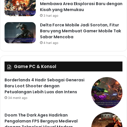
Membawa Area Eksplorasi Baru dengan
Kisah yang Memukau
3 hari ago
Delta Force Mobile Jadi Sorotan, Fitur
Baru yang Membuat Gamer Mobile Tak
Sabar Mencoba
4 hari ago
Game PC & Konsol
Borderlands 4 Hadir Sebagai Generasi
Baru Loot Shooter dengan
Petualangan Lebih Luas dan Intens
34 menit ago
Doom The Dark Ages Hadirkan
Pengalaman FPS Bergaya Medieval
dengan Teknologi Visual Modern