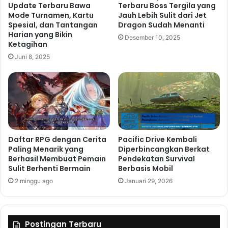
Update Terbaru Bawa
Terbaru Boss Tergila yang
Mode Turnamen, Kartu
Jauh Lebih Sulit dari Jet
Spesial, dan Tantangan
Dragon Sudah Menanti
Harian yang Bikin
Desember 10, 2025
Ketagihan
Juni 8, 2025
Daftar RPG dengan Cerita
Pacific Drive Kembali
Paling Menarik yang
Diperbincangkan Berkat
Berhasil Membuat Pemain
Pendekatan Survival
Sulit Berhenti Bermain
Berbasis Mobil
2 minggu ago
Januari 29, 2026
Postingan Terbaru