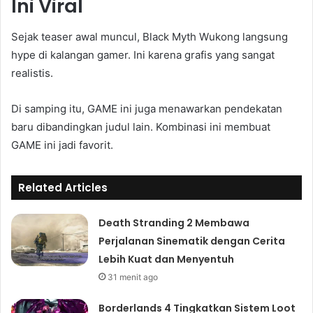
Ini Viral
Sejak teaser awal muncul, Black Myth Wukong langsung
hype di kalangan gamer. Ini karena grafis yang sangat
realistis.
Di samping itu, GAME ini juga menawarkan pendekatan
baru dibandingkan judul lain. Kombinasi ini membuat
GAME ini jadi favorit.
Related Articles
Death Stranding 2 Membawa
Perjalanan Sinematik dengan Cerita
Lebih Kuat dan Menyentuh
31 menit ago
Borderlands 4 Tingkatkan Sistem Loot