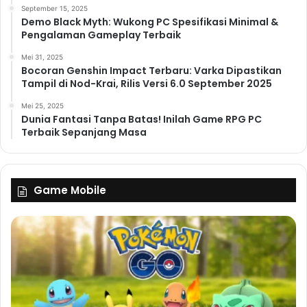
September 15, 2025
Demo Black Myth: Wukong PC Spesifikasi Minimal &
Pengalaman Gameplay Terbaik
Mei 31, 2025
Bocoran Genshin Impact Terbaru: Varka Dipastikan
Tampil di Nod-Krai, Rilis Versi 6.0 September 2025
Mei 25, 2025
Dunia Fantasi Tanpa Batas! Inilah Game RPG PC
Terbaik Sepanjang Masa
Game Mobile