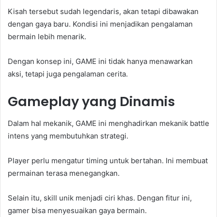
Kisah tersebut sudah legendaris, akan tetapi dibawakan
dengan gaya baru. Kondisi ini menjadikan pengalaman
bermain lebih menarik.
Dengan konsep ini, GAME ini tidak hanya menawarkan
aksi, tetapi juga pengalaman cerita.
Gameplay yang Dinamis
Dalam hal mekanik, GAME ini menghadirkan mekanik battle
intens yang membutuhkan strategi.
Player perlu mengatur timing untuk bertahan. Ini membuat
permainan terasa menegangkan.
Selain itu, skill unik menjadi ciri khas. Dengan fitur ini,
gamer bisa menyesuaikan gaya bermain.