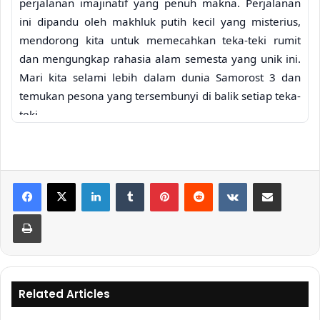
perjalanan imajinatif yang penuh makna. Perjalanan
ini dipandu oleh makhluk putih kecil yang misterius,
mendorong kita untuk memecahkan teka-teki rumit
dan mengungkap rahasia alam semesta yang unik ini.
Mari kita selami lebih dalam dunia Samorost 3 dan
temukan pesona yang tersembunyi di balik setiap teka-
teki.
Dunia Samorost 3: Sebuah
Perpaduan Aneh dan Indah
LinkedIn
Tumblr
Pinterest
Reddit
VKontakte
Share via Email
Dunia Samorost 3 adalah sebuah mahakarya visual.
Setiap lokasi, dari hutan yang rimbun hingga planet-
Print
planet yang asing, dirancang dengan detail yang luar
biasa. Warna-warna cerah dan gaya seni yang unik
menciptakan suasana yang menawan, membuat
pemain terpesona oleh keindahan dan keanehannya
Related Articles
sekaligus. Tidak ada tempat yang terlihat sama; setiap
sudut menyembunyikan kejutan dan detail kecil yang