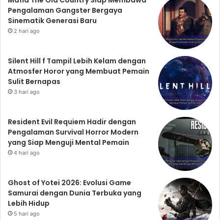
Mafia The Old Country Siap Membawa
dan temukan pesan tersembunyi di balik setiap lokasi.
Pengalaman Gangster Bergaya
Samorost 3 adalah game yang patut dicoba bagi siapa
Sinematik Generasi Baru
pun yang mencari petualangan yang unik, kreatif, dan
2 hari ago
mendalam. Unduh Samorost 3 sekarang dan mulailah
petualangan Anda sendiri!
Silent Hill f Tampil Lebih Kelam dengan
Atmosfer Horor yang Membuat Pemain
Sulit Bernapas
3 hari ago
Resident Evil Requiem Hadir dengan
Pengalaman Survival Horror Modern
yang Siap Menguji Mental Pemain
4 hari ago
Ghost of Yotei 2026: Evolusi Game
Samurai dengan Dunia Terbuka yang
Lebih Hidup
5 hari ago