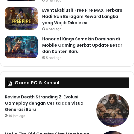
3 hari ago
untuk mengamati dan menghargai keindahan alam
semesta, sekaligus menyadari pentingnya melindungi
Event Eksklusif Free Fire MAX Terbaru
Hadirkan Beragam Reward Langka
lingkungan. Tema ini disampaikan tanpa menjadi
yang Wajib Dikoleksi
prediktif atau menggurui, membiarkan pemain untuk
4 hari ago
menafsirkannya sendiri dan menarik kesimpulan
Honor of Kings Semakin Dominan di
mereka sendiri.
Mobile Gaming Berkat Update Besar
Kesimpulan: Sebuah
dan Konten Baru
Perjalanan yang Patut
5 hari ago
Dicoba
Samorost 3 adalah lebih dari sekadar game puzzle; ia
Game PC & Konsol
adalah sebuah perjalanan imajinatif yang indah dan
Review Death Stranding 2: Evolusi
penuh makna. Dengan grafis yang memukau, musik
Gameplay dengan Cerita dan Visual
yang menawan, dan teka-teki yang menantang, game
Generasi Baru
ini menawarkan pengalaman bermain game yang tak
14 jam ago
terlupakan. Jelajahi dunia aneh dan indah bersama
makhluk putih kecil, pecahkan teka-teki yang rumit,