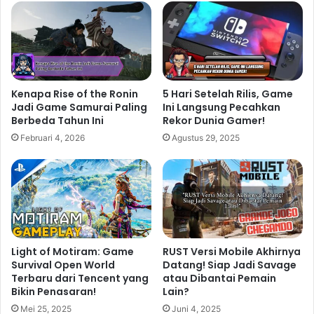
menunggu untuk ditemukan. Dari struktur batu yang
rumit hingga makhluk-makhluk aneh yang menghuni
dunia ini, semuanya berkontribusi pada daya tarik
visual yang luar biasa dari game ini. Keunikan visual
ini, dipadukan dengan alur cerita yang penuh misteri,
Kenapa Rise of the Ronin
5 Hari Setelah Rilis, Game
membuat Samorost 3 menjadi pengalaman bermain
Jadi Game Samurai Paling
Ini Langsung Pecahkan
Berbeda Tahun Ini
Rekor Dunia Gamer!
game yang tak terlupakan.
Februari 4, 2026
Agustus 29, 2025
Related Articles
Doom The Dark Ages Bawa Aksi
Intens dengan Sistem Tempur yang
Lebih Modern
Light of Motiram: Game
RUST Versi Mobile Akhirnya
14 jam ago
Survival Open World
Datang! Siap Jadi Savage
Terbaru dari Tencent yang
atau Dibantai Pemain
Monster Hunter Wilds Hadir
Bikin Penasaran!
Lain?
Membawa Evolusi Gameplay
Mei 25, 2025
Juni 4, 2025