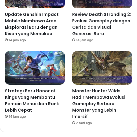
yang tersebar di seluruh dunia game, semuanya
menciptakan pengalaman visual yang kaya dan
Update Genshin Impact
Review Death Stranding 2:
mendalam. Animasi yang halus dan responsif juga
Mobile Membawa Area
Evolusi Gameplay dengan
menambah kualitas visual keseluruhan game,
Eksplorasi Baru dengan
Cerita dan Visual
Kisah yang Memukau
Generasi Baru
membuat setiap interaksi dengan lingkungan terasa
14 jam ago
14 jam ago
nyata dan memuaskan.
Musik dan Efek Suara yang
Menawan
Musik dan efek suara dalam Samorost 3 sangat
penting dalam menciptakan suasana yang mendalam
dan atmosferik. Musiknya yang unik dan menawan,
Strategi Baru Honor of
Monster Hunter Wilds
dengan sentuhan etnis dan instrumental, berhasil
Kings yang Membantu
Hadir Membawa Evolusi
menciptakan emosi yang tepat untuk setiap lokasi dan
Pemain Menaikkan Rank
Gameplay Berburu
momen dalam game. Efek suara juga dirancang
Lebih Cepat
Monster yang Lebih
Imersif
dengan cermat, menambah realisme dan kedalaman
14 jam ago
2 hari ago
pada dunia game. Kombinasi musik dan efek suara
yang harmonis ini merupakan bagian integral dari