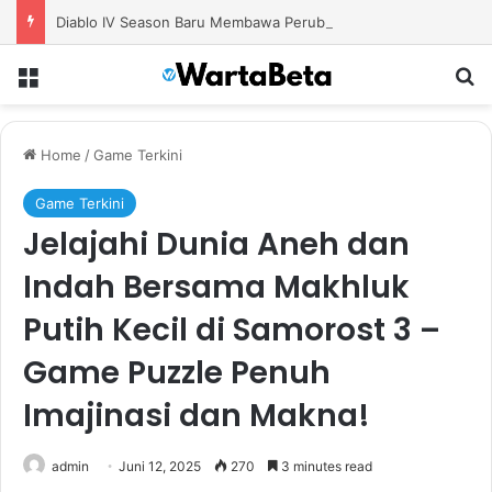
Diablo IV Season Baru Membawa Perubahan Build dan Strategi Bermain yang Lebih Efektif
Menu
S
Home
/
Game Terkini
Game Terkini
Jelajahi Dunia Aneh dan
Indah Bersama Makhluk
Putih Kecil di Samorost 3 –
Game Puzzle Penuh
Imajinasi dan Makna!
admin
Juni 12, 2025
270
3 minutes read