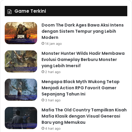
pengalaman bermain game Samorost 3, meningkatkan
Game Terkini
daya tarik dan daya tarik emosionalnya.
Makhluk Putih Kecil:
Doom The Dark Ages Bawa Aksi Intens
Panduan dalam
dengan Sistem Tempur yang Lebih
Modern
Petualangan
14 jam ago
Makhluk putih kecil, karakter utama dalam Samorost 3,
Monster Hunter Wilds Hadir Membawa
adalah tokoh yang misterius dan menarik. Meskipun
Evolusi Gameplay Berburu Monster
yang Lebih Imersif
tidak berbicara, ia berhasil menyampaikan emosi dan
2 hari ago
tujuannya melalui tindakan dan interaksi dengan
Mengapa Black Myth Wukong Tetap
lingkungan sekitarnya. Ia bertindak sebagai pemandu
Menjadi Action RPG Favorit Gamer
bagi pemain, membimbing kita melalui teka-teki dan
Sepanjang Tahun Ini
tantangan yang ada di sepanjang jalan. Desain
3 hari ago
karakternya yang sederhana namun efektif, dengan
Mafia The Old Country Tampilkan Kisah
ekspresi wajah yang ekspresif, membuatnya mudah
Mafia Klasik dengan Visual Generasi
untuk dihubungkan dan diempati. Kehadirannya yang
Baru yang Memukau
konsisten sepanjang game menciptakan ikatan yang
4 hari ago