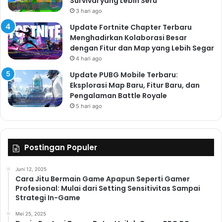
Memecahkan Teka-teki
Survival yang Lebih Seru
3 hari ago
dan Menjelajahi Dunia
Update Fortnite Chapter Terbaru
Samorost 3 adalah game puzzle yang menantang
Menghadirkan Kolaborasi Besar
namun memuaskan. Teka-teki yang disajikan beragam
dengan Fitur dan Map yang Lebih Segar
4 hari ago
dan kreatif, membutuhkan pemikiran kritis dan
observasi yang cermat. Tidak ada petunjuk yang
Update PUBG Mobile Terbaru:
Eksplorasi Map Baru, Fitur Baru, dan
langsung diberikan; pemain harus menjelajahi
Pengalaman Battle Royale
lingkungan, berinteraksi dengan objek, dan
5 hari ago
menemukan solusi dengan menggunakan logika dan
intuisi. Ini adalah bagian dari daya tarik game ini;
proses penemuan dan pemecahan teka-teki yang
Postingan Populer
menantang namun memuaskan. Kesulitan teka-teki
juga dirancang dengan baik, meningkat secara
Juni 12, 2025
bertahap seiring dengan kemajuan pemain dalam
Cara Jitu Bermain Game Apapun Seperti Gamer
Profesional: Mulai dari Setting Sensitivitas Sampai
game.
Strategi In-Game
Berbagai Jenis Teka-teki dalam
Mei 25, 2025
Samorost 3