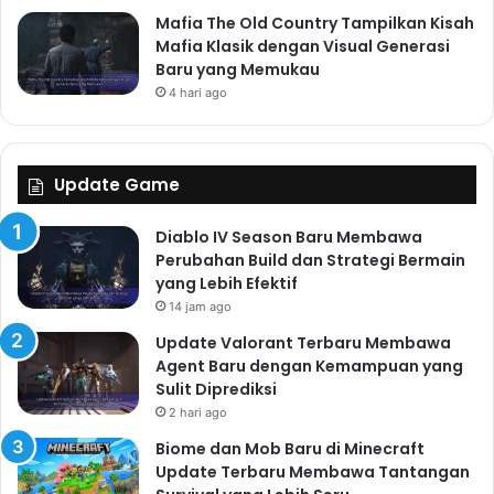
kuat antara pemain dan dunia Samorost 3.
Mafia The Old Country Tampilkan Kisah
Mafia Klasik dengan Visual Generasi
Baru yang Memukau
Read Also:
4 hari ago
"Jadi Pembunuh Bayaran Profesional dari
Balik Teropong: Hitman Sniper, Game Taktikal
Update Game
yang Bikin Deg-degan!"
Diablo IV Season Baru Membawa
"Petualangan Kucing Pemberani di Dunia
Perubahan Build dan Strategi Bermain
Fantasi! Cat Quest: RPG Lucu, Seru, dan
yang Lebih Efektif
Penuh Aksi Menggemaskan"
14 jam ago
"Terjebak dalam Dunia Misterius The Room
Update Valorant Terbaru Membawa
Three: Puzzle Mindblowing yang Bikin Kamu
Agent Baru dengan Kemampuan yang
Sulit Diprediksi
Merasa Jadi Detektif Nyata!"
2 hari ago
Biome dan Mob Baru di Minecraft
Update Terbaru Membawa Tantangan