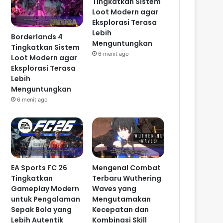
Tingkatkan Sistem
Loot Modern agar
Eksplorasi Terasa
Lebih
Borderlands 4
Menguntungkan
Tingkatkan Sistem
6 menit ago
Loot Modern agar
Eksplorasi Terasa
Lebih
Menguntungkan
6 menit ago
EA Sports FC 26
Mengenal Combat
Tingkatkan
Terbaru Wuthering
Gameplay Modern
Waves yang
untuk Pengalaman
Mengutamakan
Sepak Bola yang
Kecepatan dan
Lebih Autentik
Kombinasi Skill