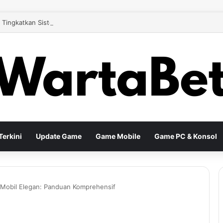
4 Tingkatkan Sistem Loot Modern agar Eksplorasi Terasa Lebih Mengun
erkini
Update Game
Game Mobile
Game PC & Konsol
si Mobil Elegan: Panduan Komprehensif