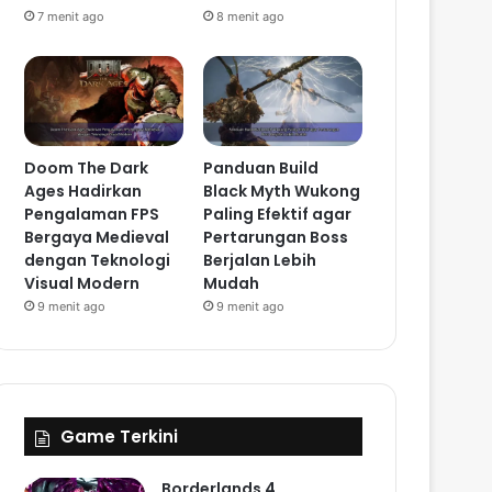
7 menit ago
8 menit ago
Doom The Dark
Panduan Build
Ages Hadirkan
Black Myth Wukong
Pengalaman FPS
Paling Efektif agar
Bergaya Medieval
Pertarungan Boss
dengan Teknologi
Berjalan Lebih
Visual Modern
Mudah
9 menit ago
9 menit ago
Game Terkini
Borderlands 4