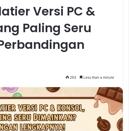
tier Versi PC &
ang Paling Seru
 Perbandingan
263
Less than a minute