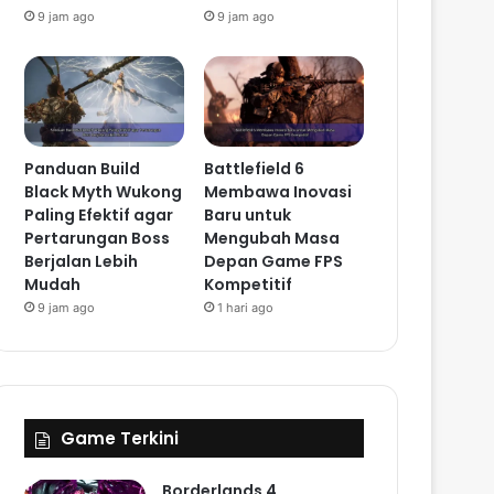
9 jam ago
9 jam ago
Panduan Build
Battlefield 6
Black Myth Wukong
Membawa Inovasi
Paling Efektif agar
Baru untuk
Pertarungan Boss
Mengubah Masa
Berjalan Lebih
Depan Game FPS
Mudah
Kompetitif
9 jam ago
1 hari ago
Game Terkini
Borderlands 4