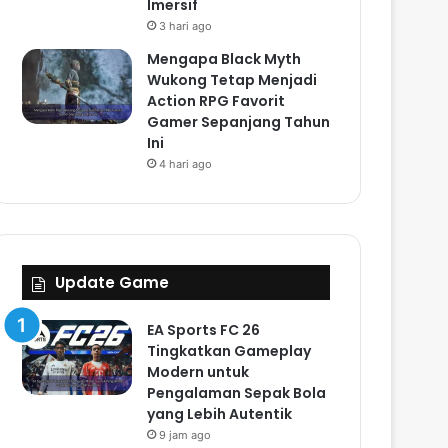
Imersif
3 hari ago
Mengapa Black Myth
Wukong Tetap Menjadi
Action RPG Favorit
Gamer Sepanjang Tahun
Ini
4 hari ago
Update Game
EA Sports FC 26
Tingkatkan Gameplay
Modern untuk
Pengalaman Sepak Bola
yang Lebih Autentik
9 jam ago