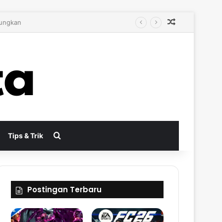
Random Arti
bih Autentik
Search for
Tips & Trik
Postingan Terbaru