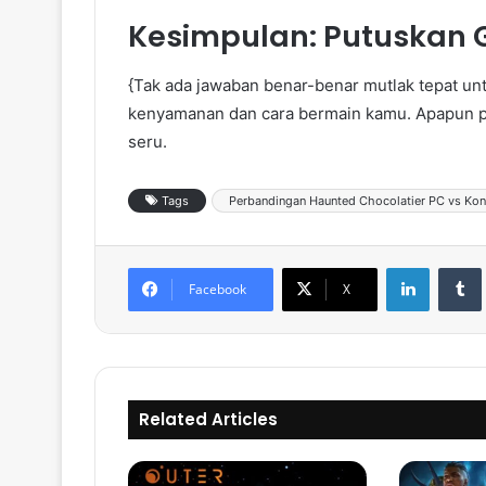
Kesimpulan: Putuskan 
{Tak ada jawaban benar-benar mutlak tepat un
kenyamanan dan cara bermain kamu. Apapun p
seru.
Tags
Perbandingan Haunted Chocolatier PC vs Kon
LinkedIn
Tumb
Facebook
X
Related Articles