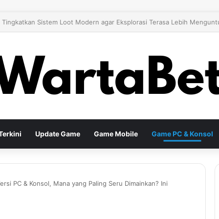
 26 Tingkatkan Gameplay Modern untuk Pengalaman Sepak Bola yang Le
erkini
Update Game
Game Mobile
Game PC & Konsol
ersi PC & Konsol, Mana yang Paling Seru Dimainkan? Ini