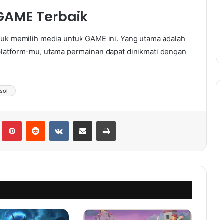
GAME Terbaik
tuk memilih media untuk GAME ini. Yang utama adalah
latform-mu, utama permainan dapat dinikmati dengan
sol
lr
Pinterest
Reddit
VKontakte
Share via Email
Print