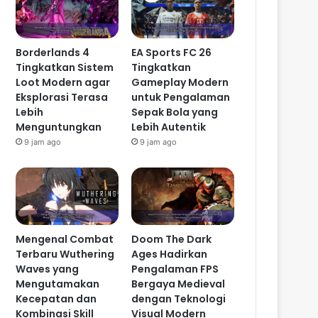
Borderlands 4
EA Sports FC 26
Tingkatkan Sistem
Tingkatkan
Loot Modern agar
Gameplay Modern
Eksplorasi Terasa
untuk Pengalaman
Lebih
Sepak Bola yang
Menguntungkan
Lebih Autentik
9 jam ago
9 jam ago
Mengenal Combat
Doom The Dark
Terbaru Wuthering
Ages Hadirkan
Waves yang
Pengalaman FPS
Mengutamakan
Bergaya Medieval
Kecepatan dan
dengan Teknologi
Kombinasi Skill
Visual Modern