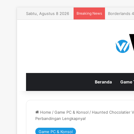
Sabtu, Agustus 8 2026
Breaking News
EA Sports FC
Beranda
Game T
Home
/
Game PC & Konsol
/
Haunted Chocolatier V
Perbandingan Lengkapnya!
Game PC & Konsol