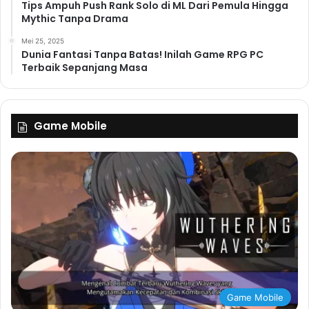
Tips Ampuh Push Rank Solo di ML Dari Pemula Hingga
Mythic Tanpa Drama
Mei 25, 2025
Dunia Fantasi Tanpa Batas! Inilah Game RPG PC
Terbaik Sepanjang Masa
Game Mobile
Game Mobile