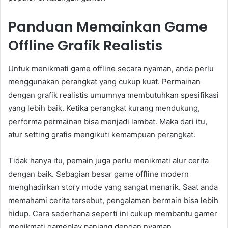
Panduan Memainkan Game
Offline Grafik Realistis
Untuk menikmati game offline secara nyaman, anda perlu
menggunakan perangkat yang cukup kuat. Permainan
dengan grafik realistis umumnya membutuhkan spesifikasi
yang lebih baik. Ketika perangkat kurang mendukung,
performa permainan bisa menjadi lambat. Maka dari itu,
atur setting grafis mengikuti kemampuan perangkat.
Tidak hanya itu, pemain juga perlu menikmati alur cerita
dengan baik. Sebagian besar game offline modern
menghadirkan story mode yang sangat menarik. Saat anda
memahami cerita tersebut, pengalaman bermain bisa lebih
hidup. Cara sederhana seperti ini cukup membantu gamer
menikmati gameplay panjang dengan nyaman.