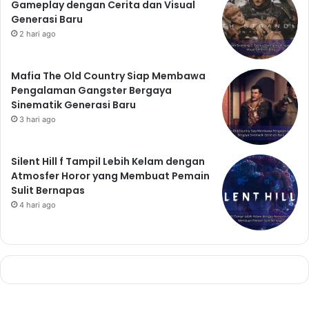
Gameplay dengan Cerita dan Visual
Generasi Baru
2 hari ago
Mafia The Old Country Siap Membawa
Pengalaman Gangster Bergaya
Sinematik Generasi Baru
3 hari ago
Silent Hill f Tampil Lebih Kelam dengan
Atmosfer Horor yang Membuat Pemain
Sulit Bernapas
4 hari ago