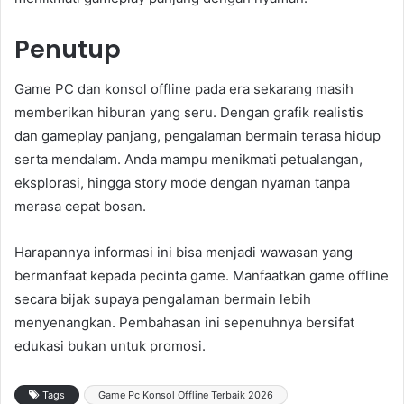
Penutup
Game PC dan konsol offline pada era sekarang masih
memberikan hiburan yang seru. Dengan grafik realistis
dan gameplay panjang, pengalaman bermain terasa hidup
serta mendalam. Anda mampu menikmati petualangan,
eksplorasi, hingga story mode dengan nyaman tanpa
merasa cepat bosan.
Harapannya informasi ini bisa menjadi wawasan yang
bermanfaat kepada pecinta game. Manfaatkan game offline
secara bijak supaya pengalaman bermain lebih
menyenangkan. Pembahasan ini sepenuhnya bersifat
edukasi bukan untuk promosi.
Tags
Game Pc Konsol Offline Terbaik 2026