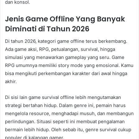
dan konsol.
Jenis Game Offline Yang Banyak
Diminati di Tahun 2026
Di tahun 2026, kategori game offline terus berkembang.
Ada game aksi, RPG, petualangan, survival, hingga
simulasi yang menawarkan gameplay yang seru. Game
RPG umumnya memiliki story mode yang emosional. Kamu
bisa mengikuti perkembangan karakter dari awal hingga
akhir.
Di sisi lain game survival offline lebih mengutamakan
strategi bertahan hidup. Dalam genre ini, pemain harus
mengelola resource, menghadapi musuh, dan membangun
perlindungan. Situasi seperti ini membuat pengalaman
bermain lebih hidup. Oleh sebab itu, genre survival cukup
populer di kalangan gamer.