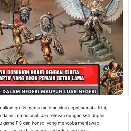
dalkan grafis memukau atau aksi cepat semata. Kini,
 dalam, emosional, dan relevan dengan kehidupan
satu game PC dan konsol yang mencoba menjawab
g matang serta gameplay adaptif yang terus