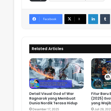
LinkedIn
Tumb
Facebook
X
Related Articles
Detail Visual God of War
Fitur Baru 
Ragnarok yang Membuat
(2025) Evo
Dunia Nordik Terasa Hidup
yang Waji
Desember 17, 2025
Juli 29, 202