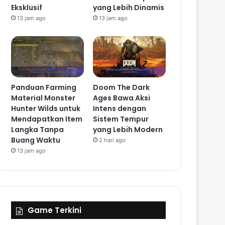
Eksklusif
yang Lebih Dinamis
13 jam ago
13 jam ago
Panduan Farming
Doom The Dark
Material Monster
Ages Bawa Aksi
Hunter Wilds untuk
Intens dengan
Mendapatkan Item
Sistem Tempur
Langka Tanpa
yang Lebih Modern
Buang Waktu
2 hari ago
13 jam ago
Game Terkini