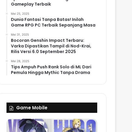
Gameplay Terbaik
Mei 25, 2025
Dunia Fantasi Tanpa Batas! Inilah
Game RPG PC Terbaik Sepanjang Masa
Mei 31, 2025
Bocoran Genshin Impact Terbaru:
Varka Dipastikan Tampil di Nod-Krai,
Rilis Versi 6.0 September 2025
Mei 28, 2025
Tips Ampuh Push Rank Solo di ML Dari
Pemula Hingga Mythic Tanpa Drama
Game Mobile