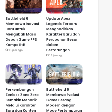
Battlefield 6
Update Apex
Membawa Inovasi
Legends Terbaru
Baru untuk
Menghadirkan
Mengubah Masa
Karakter Baru dan
Depan Game FPS
Perubahan Besar
Kompetitif
dalam
Pertarungan
13 jam ago
13 jam ago
Perkembangan
Battlefield 6
Zenless Zone Zero
Membawa Evolusi
Semakin Menarik
Game Perang
Melalui Karakter
Modern dengan
Baru dan Konten
Mode Pertempuran