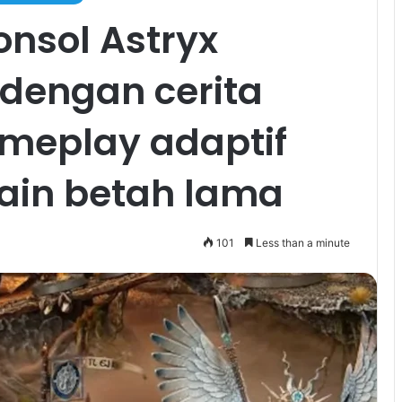
nsol Astryx
 dengan cerita
meplay adaptif
ain betah lama
101
Less than a minute