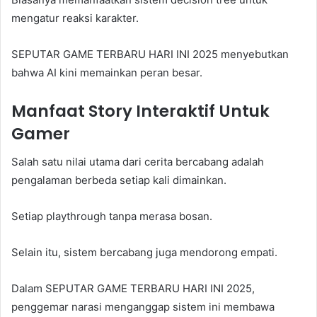
mengatur reaksi karakter.
SEPUTAR GAME TERBARU HARI INI 2025 menyebutkan
bahwa AI kini memainkan peran besar.
Manfaat Story Interaktif Untuk
Gamer
Salah satu nilai utama dari cerita bercabang adalah
pengalaman berbeda setiap kali dimainkan.
Setiap playthrough tanpa merasa bosan.
Selain itu, sistem bercabang juga mendorong empati.
Dalam SEPUTAR GAME TERBARU HARI INI 2025,
penggemar narasi menganggap sistem ini membawa