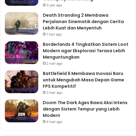
3 jam ago
Death Stranding 2 Membawa
Perjalanan Sinematik dengan Cerita
Lebih Kuat dan Menyentuh
1 hari ago
Borderlands 4 Tingkatkan Sistem Loot
Modern agar Eksplorasi Terasa Lebih
Menguntungkan
2 hari ago
Battlefield 6 Membawa Inovasi Baru
untuk Mengubah Masa Depan Game
FPS Kompetitif
3 hari ago
Doom The Dark Ages Bawa Aksi Intens
dengan Sistem Tempur yang Lebih
Modern
4 hari ago