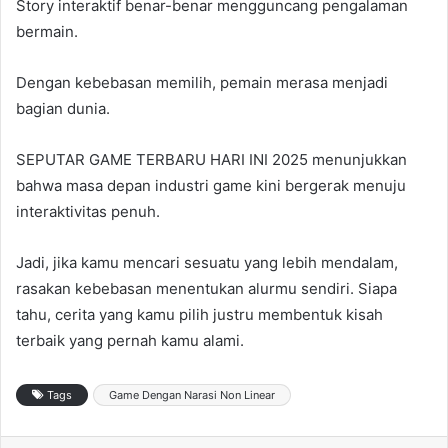
Story interaktif benar-benar mengguncang pengalaman
bermain.
Dengan kebebasan memilih, pemain merasa menjadi
bagian dunia.
SEPUTAR GAME TERBARU HARI INI 2025 menunjukkan
bahwa masa depan industri game kini bergerak menuju
interaktivitas penuh.
Jadi, jika kamu mencari sesuatu yang lebih mendalam,
rasakan kebebasan menentukan alurmu sendiri. Siapa
tahu, cerita yang kamu pilih justru membentuk kisah
terbaik yang pernah kamu alami.
Tags
Game Dengan Narasi Non Linear