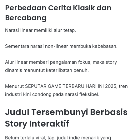
Perbedaan Cerita Klasik dan
Bercabang
Narasi linear memiliki alur tetap.
Sementara narasi non-linear membuka kebebasan.
Alur linear memberi pengalaman fokus, maka story
dinamis menuntut keterlibatan penuh.
Menurut SEPUTAR GAME TERBARU HARI INI 2025, tren
industri kini condong pada narasi fleksibel.
Judul Tersembunyi Berbasis
Story Interaktif
Belum terlalu viral, tapi judul indie menarik yang