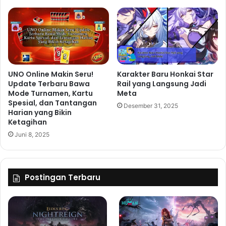
UNO Online Makin Seru!
Karakter Baru Honkai Star
Update Terbaru Bawa
Rail yang Langsung Jadi
Mode Turnamen, Kartu
Meta
Spesial, dan Tantangan
Desember 31, 2025
Harian yang Bikin
Ketagihan
Juni 8, 2025
Postingan Terbaru