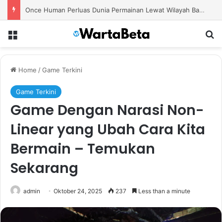
Once Human Perluas Dunia Permainan Lewat Wilayah Baru dan Petualangan Survival yang Menantang
Menu
S
Home
/
Game Terkini
Game Terkini
Game Dengan Narasi Non-
Linear yang Ubah Cara Kita
Bermain – Temukan
Sekarang
admin
Oktober 24, 2025
237
Less than a minute