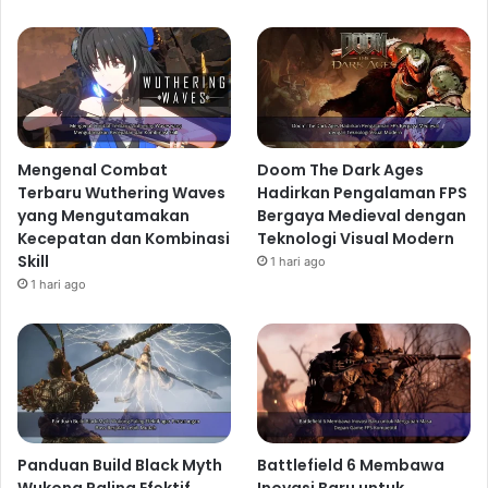
Mengenal Combat
Doom The Dark Ages
Terbaru Wuthering Waves
Hadirkan Pengalaman FPS
yang Mengutamakan
Bergaya Medieval dengan
Kecepatan dan Kombinasi
Teknologi Visual Modern
Skill
1 hari ago
1 hari ago
Panduan Build Black Myth
Battlefield 6 Membawa
Wukong Paling Efektif
Inovasi Baru untuk