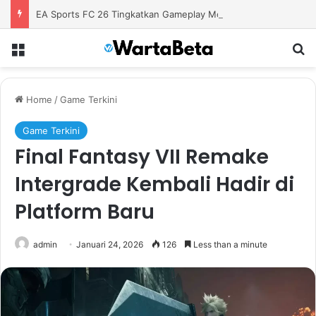
EA Sports FC 26 Tingkatkan Gameplay Modern untuk Pengalaman Sepak Bola yang Lebih Autentik
Menu
S
Home
/
Game Terkini
Game Terkini
Final Fantasy VII Remake
Intergrade Kembali Hadir di
Platform Baru
admin
Januari 24, 2026
126
Less than a minute