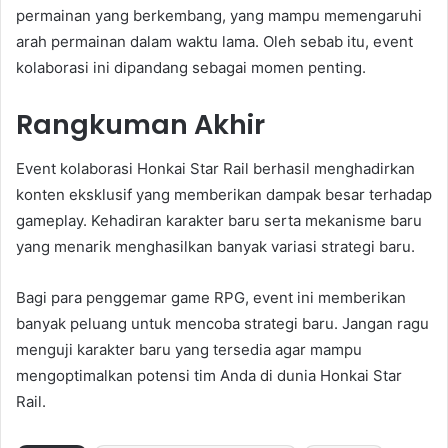
permainan yang berkembang, yang mampu memengaruhi
arah permainan dalam waktu lama. Oleh sebab itu, event
kolaborasi ini dipandang sebagai momen penting.
Rangkuman Akhir
Event kolaborasi Honkai Star Rail berhasil menghadirkan
konten eksklusif yang memberikan dampak besar terhadap
gameplay. Kehadiran karakter baru serta mekanisme baru
yang menarik menghasilkan banyak variasi strategi baru.
Bagi para penggemar game RPG, event ini memberikan
banyak peluang untuk mencoba strategi baru. Jangan ragu
menguji karakter baru yang tersedia agar mampu
mengoptimalkan potensi tim Anda di dunia Honkai Star
Rail.