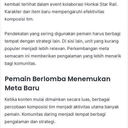
kembali terlihat dalam event kolaborasi Honkai Star Rail.
Karakter dan item baru mempengaruhi efektivitas
komposisi tim.
Pendekatan yang sering digunakan pemain harus berbagi
tempat dengan strategi lain. Di sisi lain, unit yang kurang
populer menjadi lebih relevan. Perkembangan meta
semacam ini memberikan pengalaman yang lebih menarik
bagi komunitas.
Pemain Berlomba Menemukan
Meta Baru
Ketika konten mulai dimainkan secara luas, berbagai
percobaan komposisi tim menjadi aktivitas utama banyak
pemain. Komunitas daring menjadi tempat berbagi
pengalaman dan strategi.