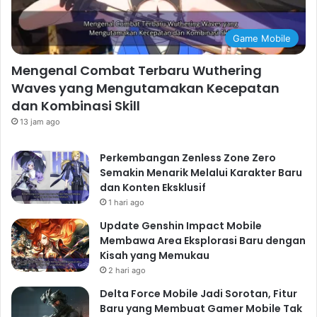
Game Mobile
Mengenal Combat Terbaru Wuthering
Waves yang Mengutamakan Kecepatan
dan Kombinasi Skill
13 jam ago
Perkembangan Zenless Zone Zero
Semakin Menarik Melalui Karakter Baru
dan Konten Eksklusif
1 hari ago
Update Genshin Impact Mobile
Membawa Area Eksplorasi Baru dengan
Kisah yang Memukau
2 hari ago
Delta Force Mobile Jadi Sorotan, Fitur
Baru yang Membuat Gamer Mobile Tak