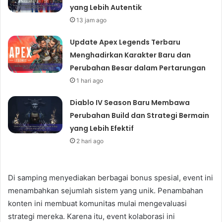
yang Lebih Autentik
13 jam ago
Update Apex Legends Terbaru
Menghadirkan Karakter Baru dan
Perubahan Besar dalam Pertarungan
1 hari ago
Diablo IV Season Baru Membawa
Perubahan Build dan Strategi Bermain
yang Lebih Efektif
2 hari ago
Di samping menyediakan berbagai bonus spesial, event ini
menambahkan sejumlah sistem yang unik. Penambahan
konten ini membuat komunitas mulai mengevaluasi
strategi mereka. Karena itu, event kolaborasi ini