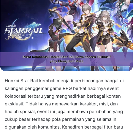
Honkai Star Rail kembali menjadi perbincangan hangat di
kalangan penggemar game RPG berkat hadirnya event
kolaborasi terbaru yang menghadirkan berbagai konten
eksklusif. Tidak hanya menawarkan karakter, misi, dan
hadiah spesial, event ini juga membawa perubahan yang
cukup besar terhadap pola permainan yang selama ini
digunakan oleh komunitas. Kehadiran berbagai fitur baru