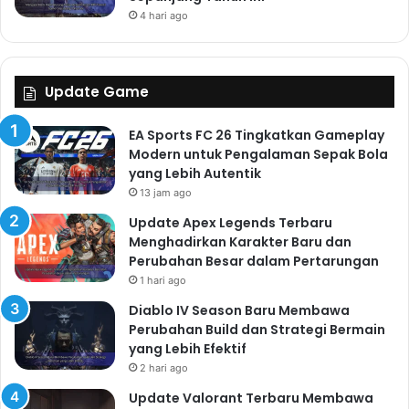
4 hari ago
Update Game
EA Sports FC 26 Tingkatkan Gameplay
Modern untuk Pengalaman Sepak Bola
yang Lebih Autentik
13 jam ago
Update Apex Legends Terbaru
Menghadirkan Karakter Baru dan
Perubahan Besar dalam Pertarungan
1 hari ago
Diablo IV Season Baru Membawa
Perubahan Build dan Strategi Bermain
yang Lebih Efektif
2 hari ago
Update Valorant Terbaru Membawa