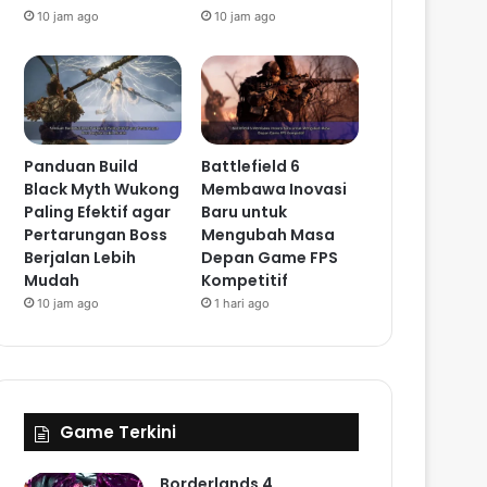
10 jam ago
10 jam ago
Panduan Build
Battlefield 6
Black Myth Wukong
Membawa Inovasi
Paling Efektif agar
Baru untuk
Pertarungan Boss
Mengubah Masa
Berjalan Lebih
Depan Game FPS
Mudah
Kompetitif
10 jam ago
1 hari ago
Game Terkini
Borderlands 4