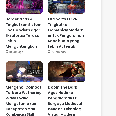
Borderlands 4
EA Sports FC 26
Tingkatkan Sistem
Tingkatkan
Loot Modern agar
Gameplay Modern
Eksplorasi Terasa
untuk Pengalaman
Lebih
Sepak Bola yang
Menguntungkan
Lebih Autentik
10 jam ago
10 jam ago
Mengenal Combat
Doom The Dark
Terbaru Wuthering
Ages Hadirkan
Waves yang
Pengalaman FPS
Mengutamakan
Bergaya Medieval
Kecepatan dan
dengan Teknologi
Kombinasi Skill
Visual Modern