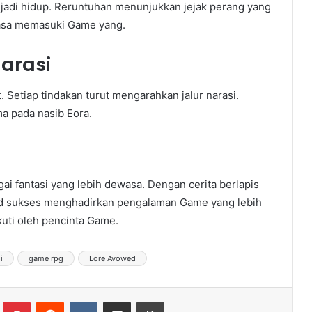
jadi hidup. Reruntuhan menunjukkan jejak perang yang
rasa memasuki Game yang.
Narasi
etiap tindakan turut mengarahkan jalur narasi.
a pada nasib Eora.
i fantasi yang lebih dewasa. Dengan cerita berlapis
ed sukses menghadirkan pengalaman Game yang lebih
kuti oleh pencinta Game.
i
game rpg
Lore Avowed
lr
Pinterest
Reddit
VKontakte
Share via Email
Print