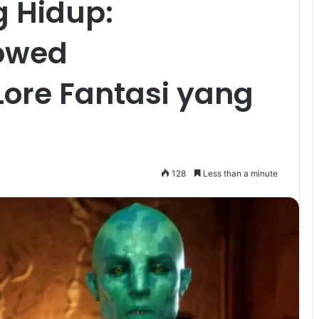
g Hidup:
owed
ore Fantasi yang
128
Less than a minute