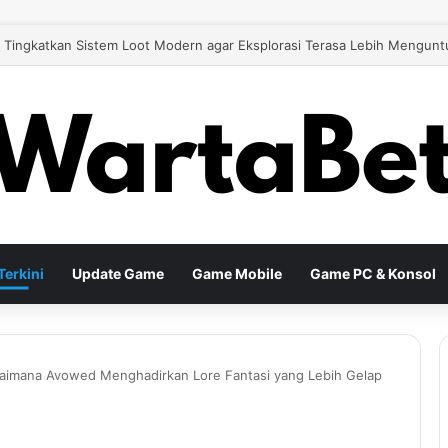
 26 Tingkatkan Gameplay Modern untuk Pengalaman Sepak Bola yang Le
erkini
Update Game
Game Mobile
Game PC & Konsol
gaimana Avowed Menghadirkan Lore Fantasi yang Lebih Gelap