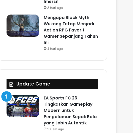
Imersif
3 hari ago
Mengapa Black Myth
Wukong Tetap Menjadi
Action RPG Favorit
Gamer Sepanjang Tahun
Ini
4 hari ago
Update Game
EA Sports FC 26
Tingkatkan Gameplay
Modern untuk
Pengalaman Sepak Bola
yang Lebih Autentik
10 jam ago