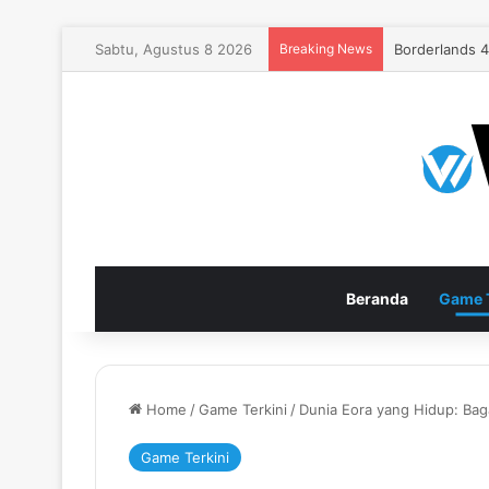
Sabtu, Agustus 8 2026
Breaking News
EA Sports FC
Beranda
Game T
Home
/
Game Terkini
/
Dunia Eora yang Hidup: Ba
Game Terkini