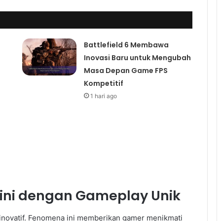
Battlefield 6 Membawa
Inovasi Baru untuk Mengubah
Masa Depan Game FPS
Kompetitif
1 hari ago
ni dengan Gameplay Unik
 inovatif. Fenomena ini memberikan gamer menikmati