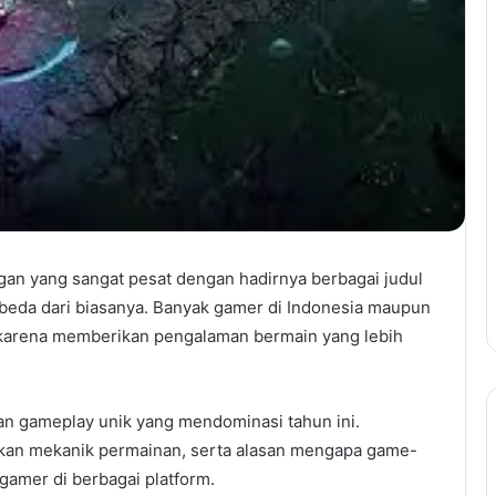
an yang sangat pesat dengan hadirnya berbagai judul
eda dari biasanya. Banyak gamer di Indonesia maupun
 karena memberikan pengalaman bermain yang lebih
gan gameplay unik yang mendominasi tahun ini.
an mekanik permainan, serta alasan mengapa game-
amer di berbagai platform.