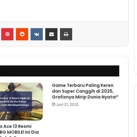
lr
Pinterest
Reddit
VKontakte
Share via Email
Print
Game Terbaru Paling Keren
dan Super Canggih di 2025,
Grafisnya Mirip Dunia Nyata!”
Juni 21, 2025
s Ace 13 Resmi
BG MOBILE! Ini Dia