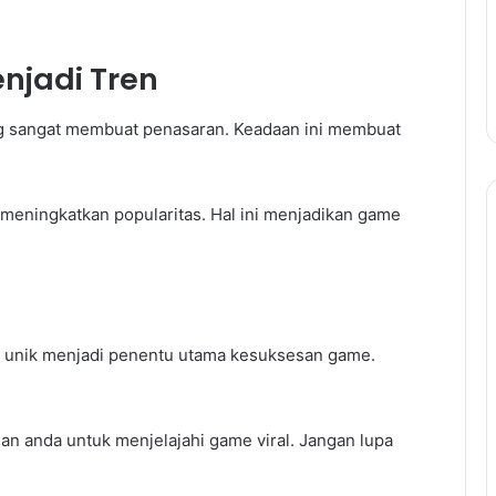
njadi Tren
ng sangat membuat penasaran. Keadaan ini membuat
k meningkatkan popularitas. Hal ini menjadikan game
ik unik menjadi penentu utama kesuksesan game.
n anda untuk menjelajahi game viral. Jangan lupa