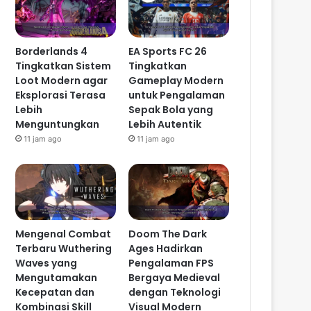
Borderlands 4
EA Sports FC 26
Tingkatkan Sistem
Tingkatkan
Loot Modern agar
Gameplay Modern
Eksplorasi Terasa
untuk Pengalaman
Lebih
Sepak Bola yang
Menguntungkan
Lebih Autentik
11 jam ago
11 jam ago
Mengenal Combat
Doom The Dark
Terbaru Wuthering
Ages Hadirkan
Waves yang
Pengalaman FPS
Mengutamakan
Bergaya Medieval
Kecepatan dan
dengan Teknologi
Kombinasi Skill
Visual Modern