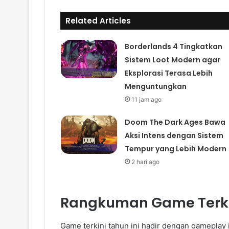
Related Articles
Borderlands 4 Tingkatkan
Sistem Loot Modern agar
Eksplorasi Terasa Lebih
Menguntungkan
11 jam ago
Doom The Dark Ages Bawa
Aksi Intens dengan Sistem
Tempur yang Lebih Modern
2 hari ago
Rangkuman Game Terki
Game terkini tahun ini hadir dengan gameplay