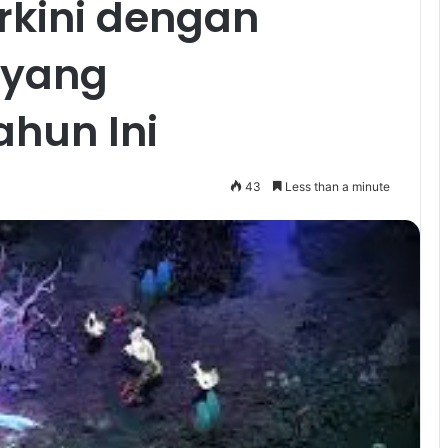
rkini dengan
 yang
hun Ini
43
Less than a minute