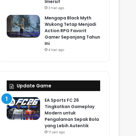
Imersif
3 hari ago
Mengapa Black Myth
Wukong Tetap Menjadi
Action RPG Favorit
Gamer Sepanjang Tahun
Ini
4 hari ago
Update Game
EA Sports FC 26
Tingkatkan Gameplay
Modern untuk
Pengalaman Sepak Bola
yang Lebih Autentik
11 jam ago