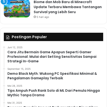
Biome dan Mob Baru di Minecraft
Update Terbaru Membawa Tantangan
Survival yang Lebih Seru
5 hari ago
Postingan Populer
Juni 12, 2025
Cara Jitu Bermain Game Apapun Seperti Gamer
Profesional: Mulai dari Setting Sensitivitas Sampai
Strategi In-Game
September 15, 2025
Demo Black Myth: Wukong PC Spesifikasi Minimal &
Pengalaman Gameplay Terbaik
Mei 28, 2025
Tips Ampuh Push Rank Solo di ML Dari Pemula Hingga
Mythic Tanpa Drama
Mei 31, 2025