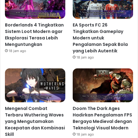
Borderlands 4 Tingkatkan
EA Sports FC 26
Sistem Loot Modern agar
Tingkatkan Gameplay
Eksplorasi Terasa Lebih
Modern untuk
Menguntungkan
Pengalaman Sepak Bola
yang Lebih Autentik
18 jam ago
18 jam ago
Mengenal Combat
Doom The Dark Ages
Terbaru Wuthering Waves
Hadirkan Pengalaman FPS
yang Mengutamakan
Bergaya Medieval dengan
Kecepatan dan Kombinasi
Teknologi Visual Modern
Skill
18 jam ago