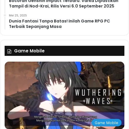
Bocoran Genshin Impact Terbaru: Varka Dipastikan
Tampil di Nod-Krai, Rilis Versi 6.0 September 2025
Mei 25, 2025
Dunia Fantasi Tanpa Batas! Inilah Game RPG PC
Terbaik Sepanjang Masa
Game Mobile
Game Mobile