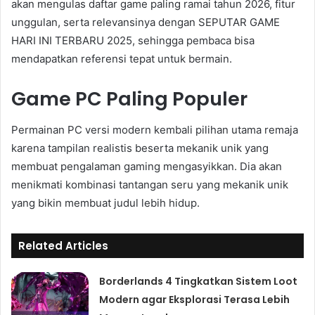
akan mengulas daftar game paling ramai tahun 2026, fitur
unggulan, serta relevansinya dengan SEPUTAR GAME
HARI INI TERBARU 2025, sehingga pembaca bisa
mendapatkan referensi tepat untuk bermain.
Game PC Paling Populer
Permainan PC versi modern kembali pilihan utama remaja
karena tampilan realistis beserta mekanik unik yang
membuat pengalaman gaming mengasyikkan. Dia akan
menikmati kombinasi tantangan seru yang mekanik unik
yang bikin membuat judul lebih hidup.
Related Articles
Borderlands 4 Tingkatkan Sistem Loot
Modern agar Eksplorasi Terasa Lebih