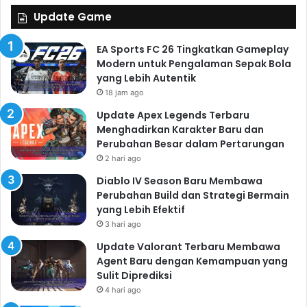
Update Game
EA Sports FC 26 Tingkatkan Gameplay
Modern untuk Pengalaman Sepak Bola
yang Lebih Autentik
18 jam ago
Update Apex Legends Terbaru
Menghadirkan Karakter Baru dan
Perubahan Besar dalam Pertarungan
2 hari ago
Diablo IV Season Baru Membawa
Perubahan Build dan Strategi Bermain
yang Lebih Efektif
3 hari ago
Update Valorant Terbaru Membawa
Agent Baru dengan Kemampuan yang
Sulit Diprediksi
4 hari ago