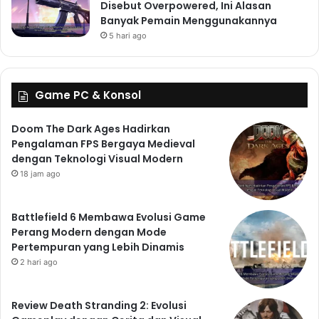
Disebut Overpowered, Ini Alasan
Banyak Pemain Menggunakannya
5 hari ago
Game PC & Konsol
Doom The Dark Ages Hadirkan
Pengalaman FPS Bergaya Medieval
dengan Teknologi Visual Modern
18 jam ago
Battlefield 6 Membawa Evolusi Game
Perang Modern dengan Mode
Pertempuran yang Lebih Dinamis
2 hari ago
Review Death Stranding 2: Evolusi