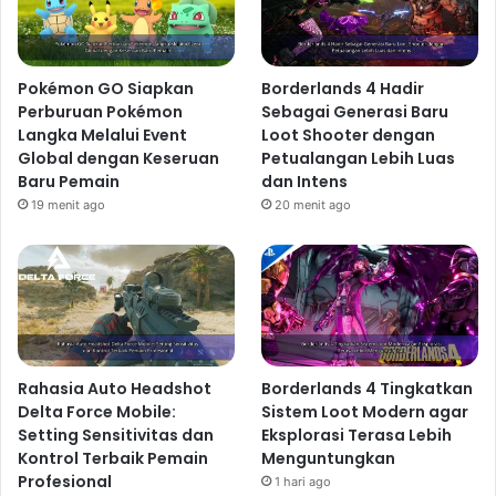
Pokémon GO Siapkan
Borderlands 4 Hadir
Perburuan Pokémon
Sebagai Generasi Baru
Langka Melalui Event
Loot Shooter dengan
Global dengan Keseruan
Petualangan Lebih Luas
Baru Pemain
dan Intens
19 menit ago
20 menit ago
Rahasia Auto Headshot
Borderlands 4 Tingkatkan
Delta Force Mobile:
Sistem Loot Modern agar
Setting Sensitivitas dan
Eksplorasi Terasa Lebih
Kontrol Terbaik Pemain
Menguntungkan
Profesional
1 hari ago