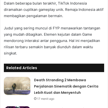
Dalam beberapa bulan terakhir, TikTok Indonesia
diramaikan cuplikan gameplay unik. Remaja Indonesia aktif
membagikan pengalaman bermain.
Judul yang sering muncul di FYP menawarkan tantangan
yang mudah dibagikan. Elemen kejutan dalam Game
mendorong interaksi antar pengguna. Hal ini menjadikan
rilisan terbaru semakin banyak diunduh dalam waktu
singkat.
Related Articles
Death Stranding 2 Membawa
Perjalanan Sinematik dengan Cerita
Lebih Kuat dan Menyentuh
17 menit ago