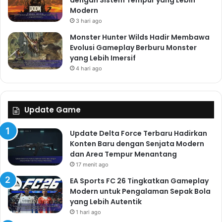
dengan Sistem Tempur yang Lebih
Modern
3 hari ago
Monster Hunter Wilds Hadir Membawa
Evolusi Gameplay Berburu Monster
yang Lebih Imersif
4 hari ago
Update Game
Update Delta Force Terbaru Hadirkan
Konten Baru dengan Senjata Modern
dan Area Tempur Menantang
17 menit ago
EA Sports FC 26 Tingkatkan Gameplay
Modern untuk Pengalaman Sepak Bola
yang Lebih Autentik
1 hari ago