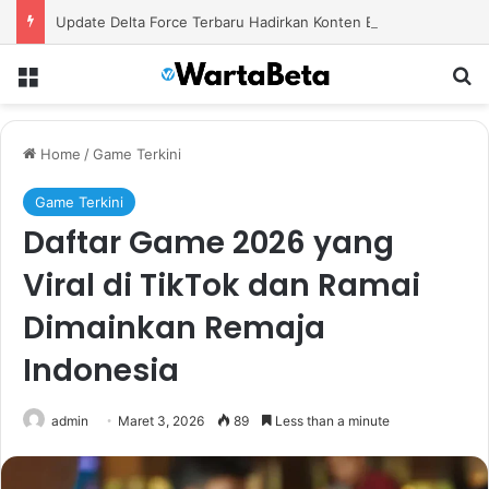
Update Delta Force Terbaru Hadirkan Konten Baru dengan Senjata Modern dan Area Tempur Menantang
Menu
S
Home
/
Game Terkini
Game Terkini
Daftar Game 2026 yang
Viral di TikTok dan Ramai
Dimainkan Remaja
Indonesia
admin
Maret 3, 2026
89
Less than a minute