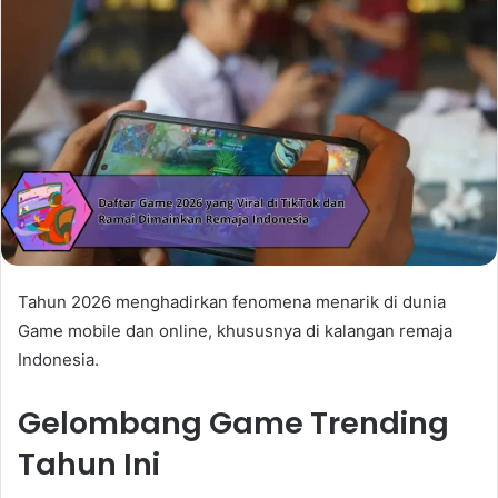
Tahun 2026 menghadirkan fenomena menarik di dunia
Game mobile dan online, khususnya di kalangan remaja
Indonesia.
Gelombang Game Trending
Tahun Ini