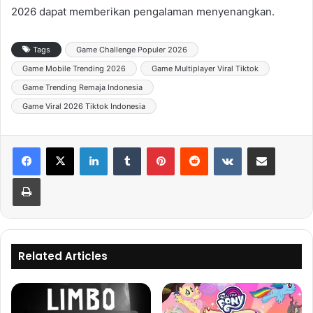
2026 dapat memberikan pengalaman menyenangkan.
Tags
Game Challenge Populer 2026
Game Mobile Trending 2026
Game Multiplayer Viral Tiktok
Game Trending Remaja Indonesia
Game Viral 2026 Tiktok Indonesia
LinkedIn
Tumblr
Pinterest
Reddit
VKontakte
Share via Email
Print
Related Articles