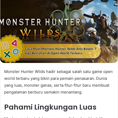
Monster Hunter Wilds hadir sebagai salah satu game open
world terbaru yang bikin para pemain penasaran. Dunia
yang luas, monster ganas, serta fitur-fitur baru membuat
pengalaman berburu semakin menantang.
Pahami Lingkungan Luas