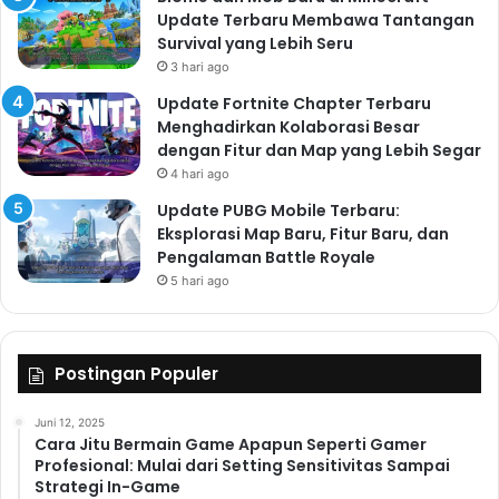
Update Terbaru Membawa Tantangan
Survival yang Lebih Seru
3 hari ago
Update Fortnite Chapter Terbaru
Menghadirkan Kolaborasi Besar
dengan Fitur dan Map yang Lebih Segar
4 hari ago
Update PUBG Mobile Terbaru:
Eksplorasi Map Baru, Fitur Baru, dan
Pengalaman Battle Royale
5 hari ago
Postingan Populer
Juni 12, 2025
Cara Jitu Bermain Game Apapun Seperti Gamer
Profesional: Mulai dari Setting Sensitivitas Sampai
Strategi In-Game