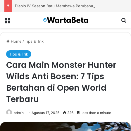
Diablo IV Season Baru Membawa Perubahan Build dan Strategi Bermain yang Lebih Efektif
Menu
S
Home
/
Tips & Trik
Tips & Trik
Cara Main Monster Hunter
Wilds Anti Bosen: 7 Tips
Bertahan di Open World
Terbaru
admin
Agustus 17, 2025
226
Less than a minute