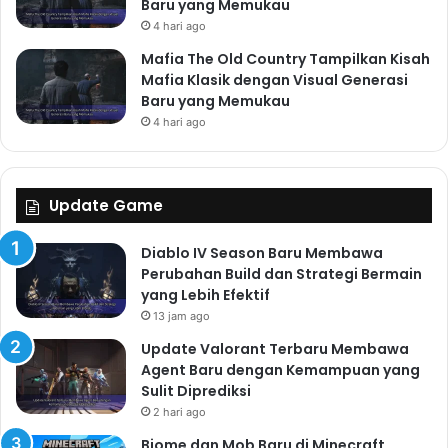
Baru yang Memukau
4 hari ago
Mafia The Old Country Tampilkan Kisah
Mafia Klasik dengan Visual Generasi
Baru yang Memukau
4 hari ago
Update Game
Diablo IV Season Baru Membawa
Perubahan Build dan Strategi Bermain
yang Lebih Efektif
13 jam ago
Update Valorant Terbaru Membawa
Agent Baru dengan Kemampuan yang
Sulit Diprediksi
2 hari ago
Biome dan Mob Baru di Minecraft