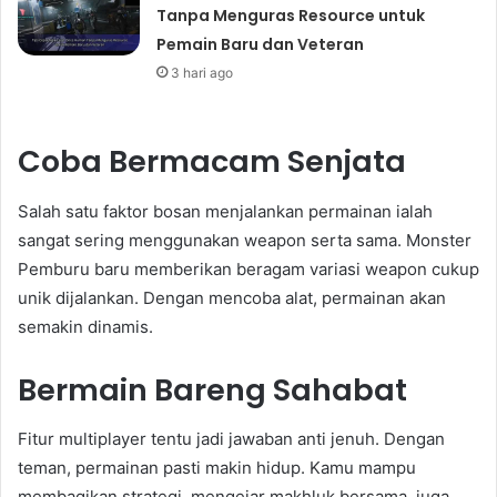
Tanpa Menguras Resource untuk
Pemain Baru dan Veteran
3 hari ago
Coba Bermacam Senjata
Salah satu faktor bosan menjalankan permainan ialah
sangat sering menggunakan weapon serta sama. Monster
Pemburu baru memberikan beragam variasi weapon cukup
unik dijalankan. Dengan mencoba alat, permainan akan
semakin dinamis.
Bermain Bareng Sahabat
Fitur multiplayer tentu jadi jawaban anti jenuh. Dengan
teman, permainan pasti makin hidup. Kamu mampu
membagikan strategi, mengejar makhluk bersama, juga