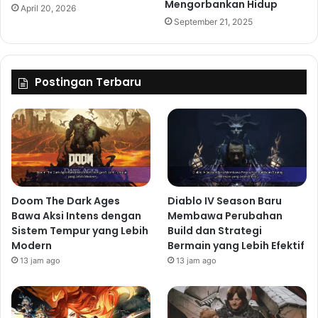
Mengorbankan Hidup
April 20, 2026
September 21, 2025
Postingan Terbaru
Doom The Dark Ages
Diablo IV Season Baru
Bawa Aksi Intens dengan
Membawa Perubahan
Sistem Tempur yang Lebih
Build dan Strategi
Modern
Bermain yang Lebih Efektif
13 jam ago
13 jam ago