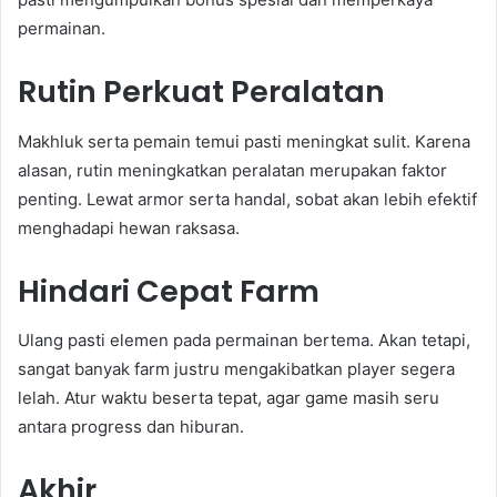
permainan.
Rutin Perkuat Peralatan
Makhluk serta pemain temui pasti meningkat sulit. Karena
alasan, rutin meningkatkan peralatan merupakan faktor
penting. Lewat armor serta handal, sobat akan lebih efektif
menghadapi hewan raksasa.
Hindari Cepat Farm
Ulang pasti elemen pada permainan bertema. Akan tetapi,
sangat banyak farm justru mengakibatkan player segera
lelah. Atur waktu beserta tepat, agar game masih seru
antara progress dan hiburan.
Akhir