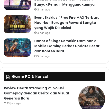
Banyak Pemain Menggunakannya
3 hari ago
Event Eksklusif Free Fire MAX Terbaru
Hadirkan Beragam Reward Langka
yang Wajib Dikoleksi
4 hari ago
Honor of Kings Semakin Dominan di
Mobile Gaming Berkat Update Besar
dan Konten Baru
5 hari ago
Game PC & Konsol
Review Death Stranding 2: Evolusi
Gameplay dengan Cerita dan Visual
Generasi Baru
13 jam ago