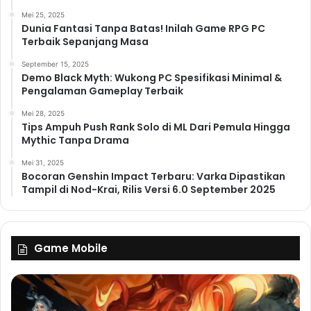
Mei 25, 2025
Dunia Fantasi Tanpa Batas! Inilah Game RPG PC
Terbaik Sepanjang Masa
September 15, 2025
Demo Black Myth: Wukong PC Spesifikasi Minimal &
Pengalaman Gameplay Terbaik
Mei 28, 2025
Tips Ampuh Push Rank Solo di ML Dari Pemula Hingga
Mythic Tanpa Drama
Mei 31, 2025
Bocoran Genshin Impact Terbaru: Varka Dipastikan
Tampil di Nod-Krai, Rilis Versi 6.0 September 2025
Game Mobile