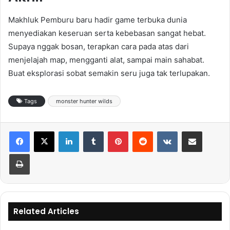
Makhluk Pemburu baru hadir game terbuka dunia
menyediakan keseruan serta kebebasan sangat hebat.
Supaya nggak bosan, terapkan cara pada atas dari
menjelajah map, mengganti alat, sampai main sahabat.
Buat eksplorasi sobat semakin seru juga tak terlupakan.
Tags
monster hunter wilds
LinkedIn
Tumblr
Pinterest
Reddit
VKontakte
Share via Email
Print
Related Articles