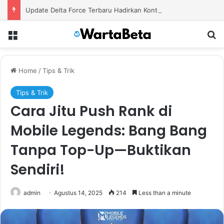
Update Delta Force Terbaru Hadirkan Konten Baru dengan Senjata Modern dan Area Tempur Menantang
Menu
S
Home
/
Tips & Trik
Tips & Trik
Cara Jitu Push Rank di
Mobile Legends: Bang Bang
Tanpa Top-Up—Buktikan
Sendiri!
admin
Agustus 14, 2025
214
Less than a minute