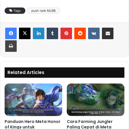
Tags
push rank MLBB
LinkedIn
Tumblr
Pinterest
Reddit
VKontakte
Share via Email
Print
Related Articles
Panduan Hero Meta Honor
Cara Farming Jungler
of Kings untuk
Paling Cepat di Meta