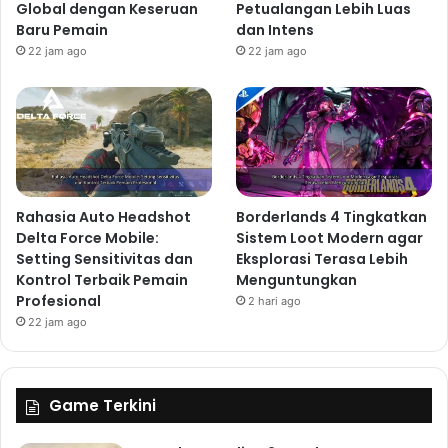
Global dengan Keseruan
Petualangan Lebih Luas
Baru Pemain
dan Intens
22 jam ago
22 jam ago
Rahasia Auto Headshot
Borderlands 4 Tingkatkan
Delta Force Mobile:
Sistem Loot Modern agar
Setting Sensitivitas dan
Eksplorasi Terasa Lebih
Kontrol Terbaik Pemain
Menguntungkan
Profesional
2 hari ago
22 jam ago
Game Terkini