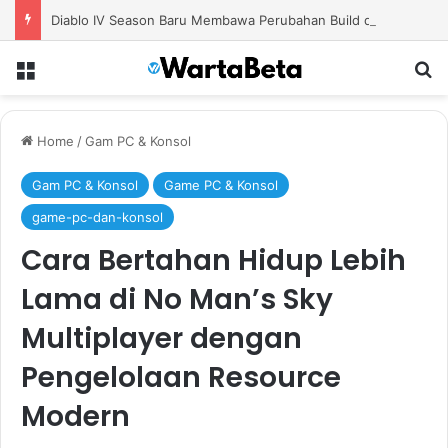
Diablo IV Season Baru Membawa Perubahan Build dan Strategi Bermain yang Lebih Efektif
Menu
S
Home
/
Gam PC & Konsol
Gam PC & Konsol
Game PC & Konsol
game-pc-dan-konsol
Cara Bertahan Hidup Lebih
Lama di No Man’s Sky
Multiplayer dengan
Pengelolaan Resource
Modern