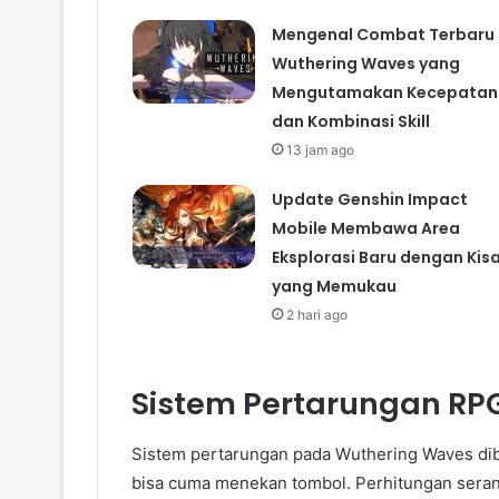
Mengenal Combat Terbaru
Wuthering Waves yang
Mengutamakan Kecepatan
dan Kombinasi Skill
13 jam ago
Update Genshin Impact
Mobile Membawa Area
Eksplorasi Baru dengan Kis
yang Memukau
2 hari ago
Sistem Pertarungan RP
Sistem pertarungan pada Wuthering Waves di
bisa cuma menekan tombol. Perhitungan serang