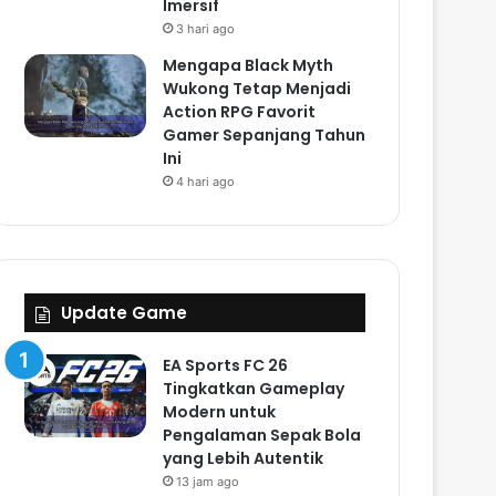
Imersif
3 hari ago
Mengapa Black Myth
Wukong Tetap Menjadi
Action RPG Favorit
Gamer Sepanjang Tahun
Ini
4 hari ago
Update Game
EA Sports FC 26
Tingkatkan Gameplay
Modern untuk
Pengalaman Sepak Bola
yang Lebih Autentik
13 jam ago