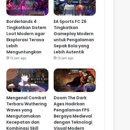
Borderlands 4
EA Sports FC 26
Tingkatkan Sistem
Tingkatkan
Loot Modern agar
Gameplay Modern
Eksplorasi Terasa
untuk Pengalaman
Lebih
Sepak Bola yang
Menguntungkan
Lebih Autentik
13 jam ago
13 jam ago
Mengenal Combat
Doom The Dark
Terbaru Wuthering
Ages Hadirkan
Waves yang
Pengalaman FPS
Mengutamakan
Bergaya Medieval
Kecepatan dan
dengan Teknologi
Kombinasi Skill
Visual Modern