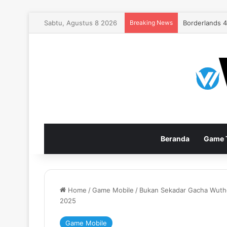
Sabtu, Agustus 8 2026
Breaking News
EA Sports FC
Beranda
Game T
Home
/
Game Mobile
/
Bukan Sekadar Gacha Wuth
2025
Game Mobile