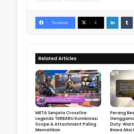
LinkedIn
Tumb
Facebook
X
Related Articles
META Senjata Crossfire:
Perang Besa
Legends TERBARU Kombinasi
Genggaman
Scope & Attachment Paling
Duty: Warz
Mematikan
Bawa Aksi 