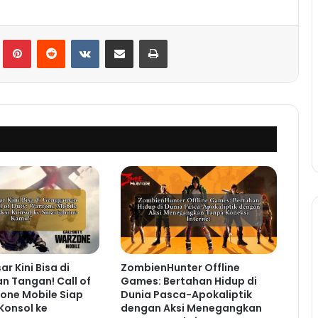
lr
Pinterest
Reddit
VKontakte
Share via Email
Print
r Kini Bisa di
ZombienHunter Offline
 Tangan! Call of
Games: Bertahan Hidup di
one Mobile Siap
Dunia Pasca-Apokaliptik
Konsol ke
dengan Aksi Menegangkan