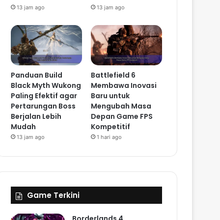
13 jam ago
13 jam ago
Panduan Build
Battlefield 6
Black Myth Wukong
Membawa Inovasi
Paling Efektif agar
Baru untuk
Pertarungan Boss
Mengubah Masa
Berjalan Lebih
Depan Game FPS
Mudah
Kompetitif
13 jam ago
1 hari ago
Game Terkini
Borderlands 4