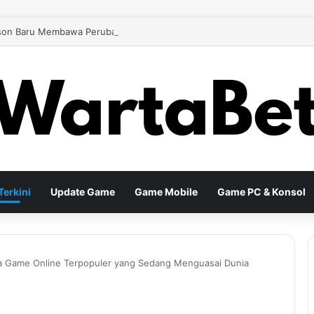
son Baru Membawa Perubahan Build dan Strategi Bermain yang Lebih Efe
erkini
Update Game
Game Mobile
Game PC & Konsol
Dia Game Online Terpopuler yang Sedang Menguasai Dunia