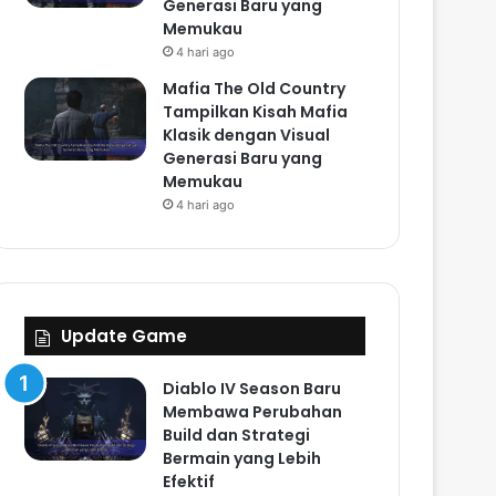
Generasi Baru yang
Memukau
4 hari ago
Mafia The Old Country
Tampilkan Kisah Mafia
Klasik dengan Visual
Generasi Baru yang
Memukau
4 hari ago
Update Game
Diablo IV Season Baru
Membawa Perubahan
Build dan Strategi
Bermain yang Lebih
Efektif