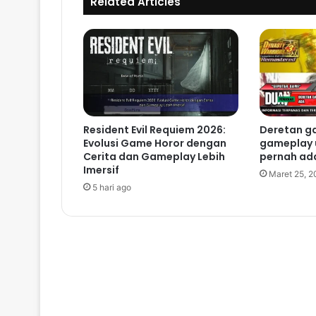
Related Articles
Mengapa Black Myth
Wukong Tetap Menjadi
Action RPG Favorit Gamer
Sepanjang Tahun Ini
3 hari ago
Resident Evil Requiem 2026:
Deretan g
Evolusi Game Horor dengan
gameplay 
1. Evolusi MMORPG: "Aethel
Cerita dan Gameplay Lebih
pernah ad
Imersif
Maret 25, 2
Aethelgard
, sebuah MMORPG (Massively Mul
5 hari ago
dunia fantasi epik, diprediksi akan menja
Dengan grafis yang realistis, sistem
mendalam,
Aethelgard
menawarkan pengal
unggulannya termasuk:
Sistem kustomisasi karakter yang luas:
Pe
berbagai pilihan ras, kelas, dan kemampuan
Dunia terbuka yang luas dan detail:
Pemai