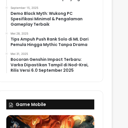
September 15, 2025
Demo Black Myth: Wukong PC
Spesifikasi Minimal & Pengalaman
Gameplay Terbaik
Mei 28, 2025
Tips Ampuh Push Rank Solo di ML Dari
Pemula Hingga Mythic Tanpa Drama
Mei 31, 2025
Bocoran Genshin Impact Terbaru:
Varka Dipastikan Tampil di Nod-Krai,
Rilis Versi 6.0 September 2025
Game Mobile