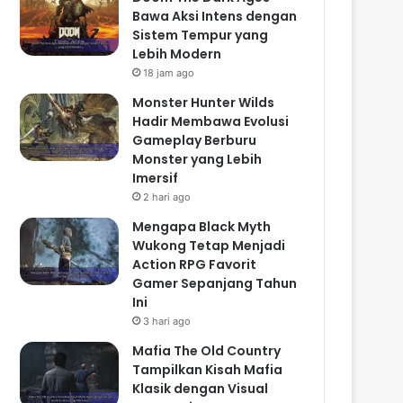
Bawa Aksi Intens dengan
Sistem Tempur yang
Lebih Modern
18 jam ago
Monster Hunter Wilds
Hadir Membawa Evolusi
Gameplay Berburu
Monster yang Lebih
Imersif
2 hari ago
Mengapa Black Myth
Wukong Tetap Menjadi
Action RPG Favorit
Gamer Sepanjang Tahun
Ini
3 hari ago
Mafia The Old Country
Tampilkan Kisah Mafia
Klasik dengan Visual