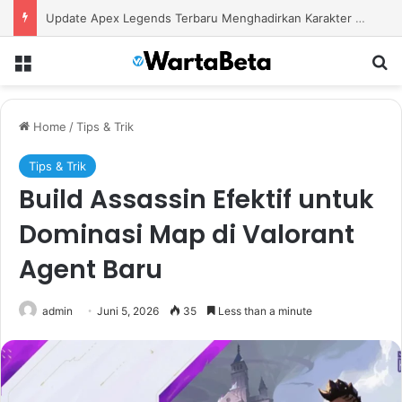
Update Apex Legends Terbaru Menghadirkan Karakter Baru dan Perubahan Besar dalam Pertarungan
Menu
S
Home
/
Tips & Trik
Tips & Trik
Build Assassin Efektif untuk
Dominasi Map di Valorant
Agent Baru
admin
Juni 5, 2026
35
Less than a minute