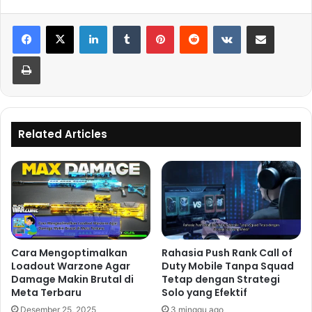
LinkedIn
Tumblr
Pinterest
Reddit
VKontakte
Share via Email
Print
Related Articles
Cara Mengoptimalkan
Rahasia Push Rank Call of
Loadout Warzone Agar
Duty Mobile Tanpa Squad
Damage Makin Brutal di
Tetap dengan Strategi
Meta Terbaru
Solo yang Efektif
Desember 25, 2025
3 minggu ago