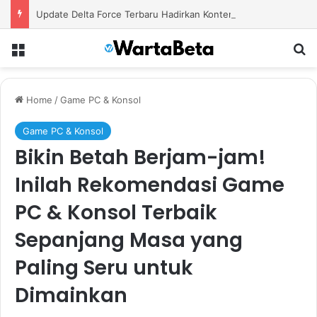
Update Delta Force Terbaru Hadirkan Konten Baru dengan Senjata Modern dan Area Tempur Menantang
Menu
S
Home
/
Game PC & Konsol
Game PC & Konsol
Bikin Betah Berjam-jam!
Inilah Rekomendasi Game
PC & Konsol Terbaik
Sepanjang Masa yang
Paling Seru untuk
Dimainkan