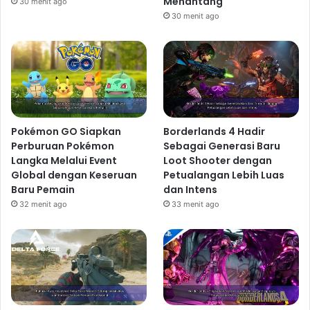
Menantang
30 menit ago
30 menit ago
Pokémon GO Siapkan
Borderlands 4 Hadir
Perburuan Pokémon
Sebagai Generasi Baru
Langka Melalui Event
Loot Shooter dengan
Global dengan Keseruan
Petualangan Lebih Luas
Baru Pemain
dan Intens
32 menit ago
33 menit ago