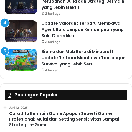
Perubahan Build dan Strategi Bermain
yang Lebih Efektif
2 hari ago
Update Valorant Terbaru Membawa
Agent Baru dengan Kemampuan yang
Sulit Diprediksi
3 hari ago
Biome dan Mob Baru di Minecraft
Update Terbaru Membawa Tantangan
Survival yang Lebih Seru
4 hari ago
Postingan Populer
Juni 12, 2025
Cara Jitu Bermain Game Apapun Seperti Gamer
Profesional: Mulai dari Setting Sensitivitas Sampai
Strategi In-Game