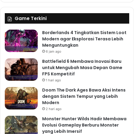
Game Terkini
Borderlands 4 Tingkatkan Sistem Loot
Modern agar Eksplorasi Terasa Lebih
Menguntungkan
6 jam ago
Battlefield 6 Membawa Inovasi Baru
untuk Mengubah Masa Depan Game
FPS Kompetitif
1 hari ago
Doom The Dark Ages Bawa Aksi Intens
dengan Sistem Tempur yang Lebih
Modern
2 hari ago
Monster Hunter Wilds Hadir Membawa
Evolusi Gameplay Berburu Monster
yang Lebih Imersif