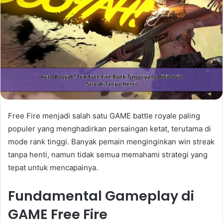
Free Fire menjadi salah satu GAME battle royale paling
populer yang menghadirkan persaingan ketat, terutama di
mode rank tinggi. Banyak pemain menginginkan win streak
tanpa henti, namun tidak semua memahami strategi yang
tepat untuk mencapainya.
Fundamental Gameplay di
GAME Free Fire