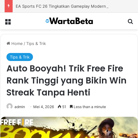
EA Sports FC 26 Tingkatkan Gameplay Modern untuk Pengalaman Sepak Bola yang Lebih Autentik
Menu
S
Home
/
Tips & Trik
Tips & Trik
Auto Booyah! Trik Free Fire
Rank Tinggi yang Bikin Win
Streak Tanpa Henti
admin
Mei 4, 2026
51
Less than a minute