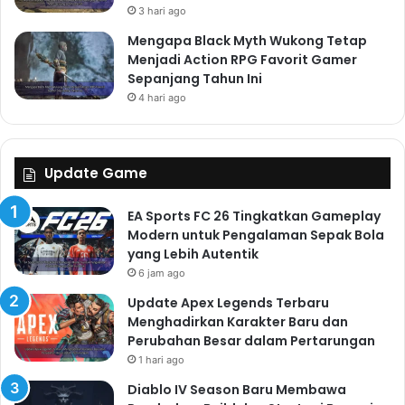
3 hari ago
Mengapa Black Myth Wukong Tetap
Menjadi Action RPG Favorit Gamer
Sepanjang Tahun Ini
4 hari ago
Update Game
EA Sports FC 26 Tingkatkan Gameplay
Modern untuk Pengalaman Sepak Bola
yang Lebih Autentik
6 jam ago
Update Apex Legends Terbaru
Menghadirkan Karakter Baru dan
Perubahan Besar dalam Pertarungan
1 hari ago
Diablo IV Season Baru Membawa