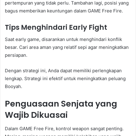
pertempuran yang tidak perlu. Tambahan lagi, posisi yang
bagus memberikan keuntungan dalam GAME Free Fire.
Tips Menghindari Early Fight
Saat early game, disarankan untuk menghindari konflik
besar. Cari area aman yang relatif sepi agar meningkatkan
persiapan.
Dengan strategi ini, Anda dapat memiliki perlengkapan
lengkap. Strategi ini efektif untuk meningkatkan peluang
Booyah.
Penguasaan Senjata yang
Wajib Dikuasai
Dalam GAME Free Fire, kontrol weapon sangat penting.