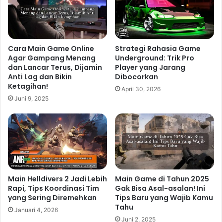
Cara Main Game Online
Strategi Rahasia Game
Agar Gampang Menang
Underground: Trik Pro
dan Lancar Terus, Dijamin
Player yang Jarang
Anti Lag dan Bikin
Dibocorkan
Ketagihan!
April 30, 2026
Juni 9, 2025
Main Helldivers 2 Jadi Lebih
Main Game di Tahun 2025
Rapi, Tips Koordinasi Tim
Gak Bisa Asal-asalan! Ini
yang Sering Diremehkan
Tips Baru yang Wajib Kamu
Tahu
Januari 4, 2026
Juni 2, 2025