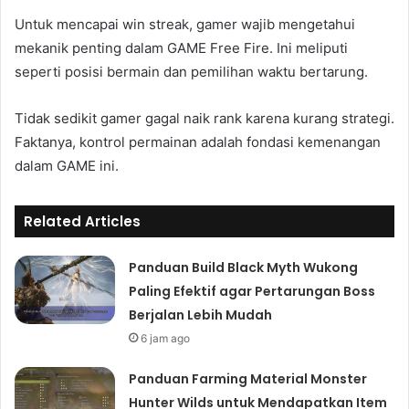
Untuk mencapai win streak, gamer wajib mengetahui
mekanik penting dalam GAME Free Fire. Ini meliputi
seperti posisi bermain dan pemilihan waktu bertarung.
Tidak sedikit gamer gagal naik rank karena kurang strategi.
Faktanya, kontrol permainan adalah fondasi kemenangan
dalam GAME ini.
Related Articles
Panduan Build Black Myth Wukong
Paling Efektif agar Pertarungan Boss
Berjalan Lebih Mudah
6 jam ago
Panduan Farming Material Monster
Hunter Wilds untuk Mendapatkan Item