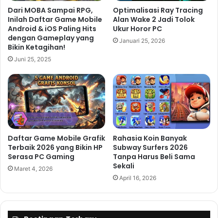
Dari MOBA Sampai RPG,
Optimalisasi Ray Tracing
Inilah Daftar Game Mobile
Alan Wake 2 Jadi Tolok
Android & iOS Paling Hits
Ukur Horor PC
dengan Gameplay yang
Januari 25, 2026
Bikin Ketagihan!
Juni 25, 2025
Daftar Game Mobile Grafik
Rahasia Koin Banyak
Terbaik 2026 yang Bikin HP
Subway Surfers 2026
Serasa PC Gaming
Tanpa Harus Beli Sama
Sekali
Maret 4, 2026
April 16, 2026