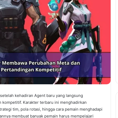
 setelah kehadiran Agent baru yang langsung
ompetitif. Karakter terbaru ini menghadirkan
egi tim, pola rotasi, hingga cara pemain menghadapi
dirannya membuat banyak pemain harus mempelajari