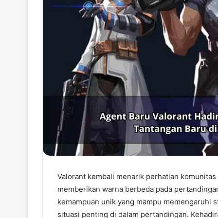
Valorant kembali menarik perhatian komunitas
memberikan warna berbeda pada pertandingan k
kemampuan unik yang mampu memengaruhi strat
situasi penting di dalam pertandingan. Keha