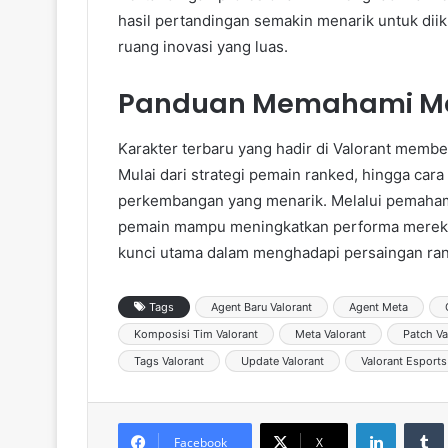
hasil pertandingan semakin menarik untuk dii
ruang inovasi yang luas.
Panduan Memahami Meta
Karakter terbaru yang hadir di Valorant membe
Mulai dari strategi pemain ranked, hingga car
perkembangan yang menarik. Melalui pemaham
pemain mampu meningkatkan performa mereka
kunci utama dalam menghadapi persaingan ran
Tags
Agent Baru Valorant
Agent Meta
Komposisi Tim Valorant
Meta Valorant
Patch Va
Tags Valorant
Update Valorant
Valorant Esports
LinkedIn
Tumb
Facebook
X