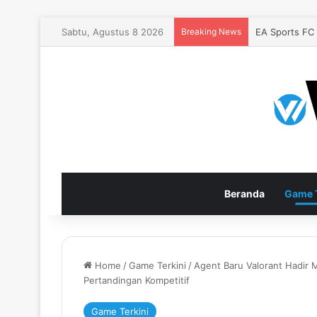
Sabtu, Agustus 8 2026
Breaking News
EA Sports FC
Beranda
Game T
Home
/
Game Terkini
/
Agent Baru Valorant Hadir
Pertandingan Kompetitif
Game Terkini