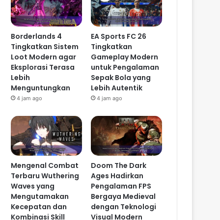
Borderlands 4
EA Sports FC 26
Tingkatkan Sistem
Tingkatkan
Loot Modern agar
Gameplay Modern
Eksplorasi Terasa
untuk Pengalaman
Lebih
Sepak Bola yang
Menguntungkan
Lebih Autentik
4 jam ago
4 jam ago
Mengenal Combat
Doom The Dark
Terbaru Wuthering
Ages Hadirkan
Waves yang
Pengalaman FPS
Mengutamakan
Bergaya Medieval
Kecepatan dan
dengan Teknologi
Kombinasi Skill
Visual Modern