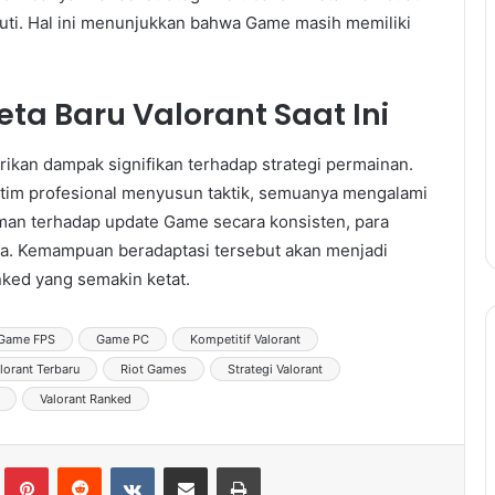
kuti. Hal ini menunjukkan bahwa Game masih memiliki
 Baru Valorant Saat Ini
rikan dampak signifikan terhadap strategi permainan.
a tim profesional menyusun taktik, semuanya mengalami
an terhadap update Game secara konsisten, para
. Kemampuan beradaptasi tersebut akan menjadi
ked yang semakin ketat.
Game FPS
Game PC
Kompetitif Valorant
lorant Terbaru
Riot Games
Strategi Valorant
Valorant Ranked
lr
Pinterest
Reddit
VKontakte
Share via Email
Print