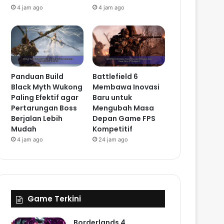
4 jam ago
4 jam ago
Panduan Build
Battlefield 6
Black Myth Wukong
Membawa Inovasi
Paling Efektif agar
Baru untuk
Pertarungan Boss
Mengubah Masa
Berjalan Lebih
Depan Game FPS
Mudah
Kompetitif
4 jam ago
24 jam ago
Game Terkini
Borderlands 4