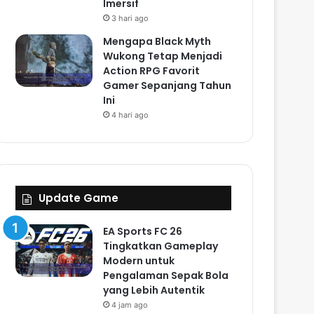
Imersif
3 hari ago
Mengapa Black Myth
Wukong Tetap Menjadi
Action RPG Favorit
Gamer Sepanjang Tahun
Ini
4 hari ago
Update Game
EA Sports FC 26
Tingkatkan Gameplay
Modern untuk
Pengalaman Sepak Bola
yang Lebih Autentik
4 jam ago