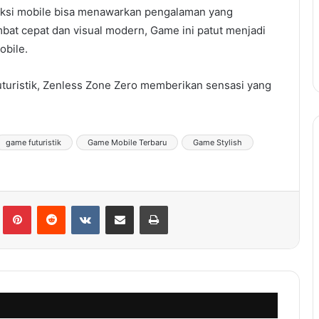
ksi mobile bisa menawarkan pengalaman yang
at cepat dan visual modern, Game ini patut menjadi
obile.
uturistik, Zenless Zone Zero memberikan sensasi yang
game futuristik
Game Mobile Terbaru
Game Stylish
lr
Pinterest
Reddit
VKontakte
Share via Email
Print