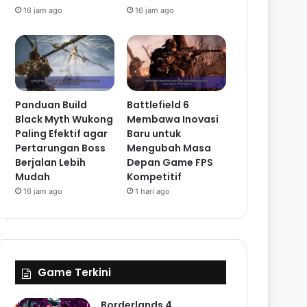
16 jam ago
16 jam ago
Panduan Build
Battlefield 6
Black Myth Wukong
Membawa Inovasi
Paling Efektif agar
Baru untuk
Pertarungan Boss
Mengubah Masa
Berjalan Lebih
Depan Game FPS
Mudah
Kompetitif
16 jam ago
1 hari ago
Game Terkini
Borderlands 4