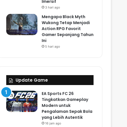
Imersif
3 hari ago
Mengapa Black Myth
Wukong Tetap Menjadi
Action RPG Favorit
Gamer Sepanjang Tahun
Ini
5 hari ago
Update Game
EA Sports FC 26
Tingkatkan Gameplay
Modern untuk
Pengalaman Sepak Bola
yang Lebih Autentik
16 jam ago