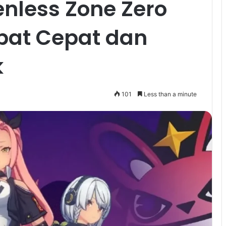
enless Zone Zero
at Cepat dan
k
101
Less than a minute