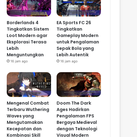
Borderlands 4
EA Sports FC 26
Tingkatkan Sistem
Tingkatkan
Loot Modern agar
Gameplay Modern
Eksplorasi Terasa
untuk Pengalaman
Lebih
Sepak Bola yang
Menguntungkan
Lebih Autentik
16 jam ago
16 jam ago
Mengenal Combat
Doom The Dark
Terbaru Wuthering
Ages Hadirkan
Waves yang
Pengalaman FPS
Mengutamakan
Bergaya Medieval
Kecepatan dan
dengan Teknologi
Kombinasi Skill
Visual Modern