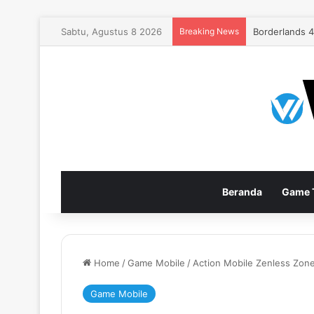
Sabtu, Agustus 8 2026
Breaking News
EA Sports FC
Beranda
Game T
Home
/
Game Mobile
/
Action Mobile Zenless Zone
Game Mobile