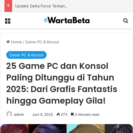
Update Delta Force Terbaru Hadirkan Konten Baru dengan Senjata Modern dan Area Tempur Menantang
Menu
S
Home
/
Game PC & Konsol
Game PC & Konsol
25 Game PC dan Konsol
Paling Ditunggu di Tahun
2025: Dari Grafis Fantastis
hingga Gameplay Gila!
admin
Juni 4, 2025
273
3 minutes read