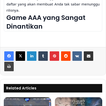
daftar yang akan membuat Anda tak sabar menunggu
rilisnya.
Game AAA yang Sangat
Dinantikan
Petualangan Dunia Terbuka
yang Epik
Tahun 2025 akan dibanjiri oleh game-game dunia
LinkedIn
Tumblr
Pinterest
Reddit
VKontakte
Share via Email
terbuka yang menawarkan pengalaman bermain yang
mendalam dan luas. Salah satu yang paling dinantikan
Print
adalah
Eldoria: Echoes of the Past
, sebuah RPG dunia
terbuka dengan grafis realistis dan cerita yang
menawan. Eksplorasi dunia yang luas, selesaikan quest
yang menantang, dan temukan rahasia yang
Related Articles
tersembunyi. Game ini menjanjikan ratusan jam
gameplay dan sebuah pengalaman yang tak
terlupakan. Sistem pertarungannya yang dinamis dan