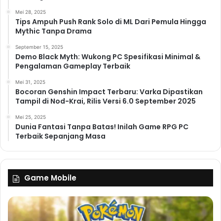
mendatang. Kita dapat mengharapkan kejutan-kejutan
Mei 28, 2025
menarik dan inovasi-inovasi baru dalam industri game.
Tips Ampuh Push Rank Solo di ML Dari Pemula Hingga
Siapkan diri Anda untuk tahun 2025 yang penuh
Mythic Tanpa Drama
dengan petualangan game yang luar biasa!
September 15, 2025
Kesimpulan
Demo Black Myth: Wukong PC Spesifikasi Minimal &
Pengalaman Gameplay Terbaik
Tahun 2025 menjanjikan banyak sekali game PC dan
Mei 31, 2025
konsol yang luar biasa. Dari petualangan dunia terbuka
Bocoran Genshin Impact Terbaru: Varka Dipastikan
yang epik hingga game strategi yang menantang, ada
Tampil di Nod-Krai, Rilis Versi 6.0 September 2025
sesuatu untuk setiap gamer. Dengan grafis fantastis
Mei 25, 2025
dan gameplay yang inovatif, game-game ini pasti akan
Dunia Fantasi Tanpa Batas! Inilah Game RPG PC
memberikan pengalaman bermain yang tak
Terbaik Sepanjang Masa
terlupakan. Siapkan dompet Anda dan bersiaplah
untuk menghabiskan waktu berjam-jam di depan layar!
Jangan lupa untuk terus mengikuti perkembangan
Game Mobile
berita game terbaru agar tidak ketinggalan informasi
tentang game-game yang paling ditunggu di tahun
2025! Selamat bermain!