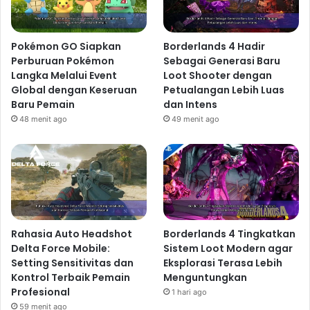
pertarungan pesawat ruang angkasa yang epik.
Bangun dan kustomisasi pesawat Anda sendiri, jelajahi
sistem bintang yang belum pernah dipetakan, dan
Pokémon GO Siapkan
Borderlands 4 Hadir
bertempur melawan musuh yang kuat. Grafis yang luar
Perburuan Pokémon
Sebagai Generasi Baru
Langka Melalui Event
Loot Shooter dengan
biasa dan gameplay yang adiktif akan membuat Anda
Global dengan Keseruan
Petualangan Lebih Luas
terikat pada game ini selama berjam-jam.
Baru Pemain
dan Intens
Cyberpunk 2077: Phantom Liberty
(jika belum rilis di
48 menit ago
49 menit ago
2024), ekspansi besar untuk game Cyberpunk 2077,
juga sangat dinantikan. Dengan peningkatan grafis dan
gameplay yang lebih halus, ekspansi ini menjanjikan
pengalaman cyberpunk yang lebih mendalam dan
mendebarkan.
Game Independen yang
Rahasia Auto Headshot
Borderlands 4 Tingkatkan
Menjanjikan
Delta Force Mobile:
Sistem Loot Modern agar
Setting Sensitivitas dan
Eksplorasi Terasa Lebih
Game Horor yang Mencekam
Kontrol Terbaik Pemain
Menguntungkan
Profesional
Bagi penggemar game horor,
Silent Hill: Ascension
(jika
1 hari ago
59 menit ago