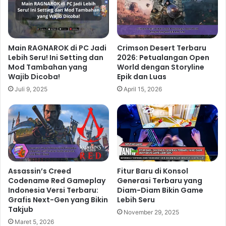
sistem crafting yang kompleks akan membuat Anda
selalu tertantang.
Main RAGNAROK di PC Jadi
Crimson Desert Terbaru
Related Articles
Lebih Seru! Ini Setting dan
2026: Petualangan Open
Mod Tambahan yang
World dengan Storyline
Wajib Dicoba!
Epik dan Luas
Borderlands 4 Hadir Sebagai
Juli 9, 2025
April 15, 2026
Generasi Baru Loot Shooter dengan
Petualangan Lebih Luas dan Intens
49 menit ago
Doom The Dark Ages Hadirkan
Pengalaman FPS Bergaya Medieval
dengan Teknologi Visual Modern
Assassin’s Creed
Fitur Baru di Konsol
1 hari ago
Codename Red Gameplay
Generasi Terbaru yang
Indonesia Versi Terbaru:
Diam-Diam Bikin Game
Grafis Next-Gen yang Bikin
Lebih Seru
Battlefield 6 Membawa Evolusi
Takjub
November 29, 2025
Game Perang Modern dengan Mode
Maret 5, 2026