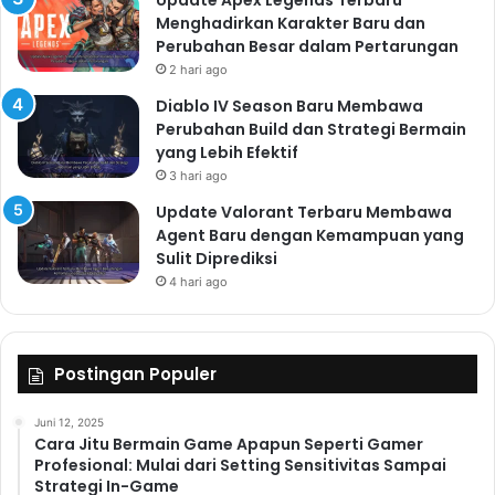
Update Apex Legends Terbaru
menarik akan membuat Anda terus bermain dan
Menghadirkan Karakter Baru dan
terhibur. Beberapa game bahkan menawarkan
Perubahan Besar dalam Pertarungan
elemen-elemen gameplay yang benar-benar gila dan
2 hari ago
tak terduga!
Diablo IV Season Baru Membawa
Game Eksklusif Konsol
Perubahan Build dan Strategi Bermain
yang Lebih Efektif
Tentu saja, setiap platform konsol akan memiliki game
3 hari ago
eksklusif yang sangat dinantikan. PlayStation, Xbox,
Update Valorant Terbaru Membawa
dan Nintendo akan merilis game-game yang hanya
Agent Baru dengan Kemampuan yang
dapat dimainkan di platform mereka. Ini akan menjadi
Sulit Diprediksi
4 hari ago
daya tarik tersendiri bagi para penggemar setia
masing-masing konsol.
Prediksi dan Antisipasi
Postingan Populer
Daftar ini hanyalah sebagian kecil dari game PC dan
konsol yang paling ditunggu di tahun 2025. Masih
Juni 12, 2025
banyak game lain yang sedang dalam pengembangan
Cara Jitu Bermain Game Apapun Seperti Gamer
Profesional: Mulai dari Setting Sensitivitas Sampai
dan akan diumumkan dalam beberapa bulan
Strategi In-Game