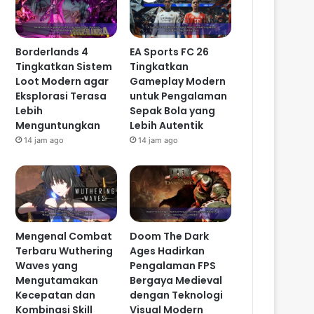
Borderlands 4
EA Sports FC 26
Tingkatkan Sistem
Tingkatkan
Loot Modern agar
Gameplay Modern
Eksplorasi Terasa
untuk Pengalaman
Lebih
Sepak Bola yang
Menguntungkan
Lebih Autentik
14 jam ago
14 jam ago
Mengenal Combat
Doom The Dark
Terbaru Wuthering
Ages Hadirkan
Waves yang
Pengalaman FPS
Mengutamakan
Bergaya Medieval
Kecepatan dan
dengan Teknologi
Kombinasi Skill
Visual Modern