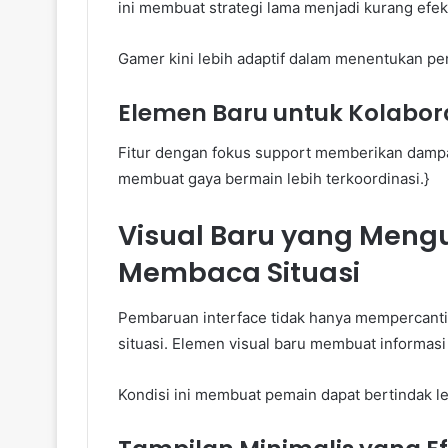
ini membuat strategi lama menjadi kurang efekt
Gamer kini lebih adaptif dalam menentukan pe
Elemen Baru untuk Kolabor
Fitur dengan fokus support memberikan damp
membuat gaya bermain lebih terkoordinasi.}
Visual Baru yang Men
Membaca Situasi
Pembaruan interface tidak hanya mempercant
situasi. Elemen visual baru membuat informasi l
Kondisi ini membuat pemain dapat bertindak le