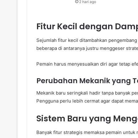
2 hari ago
Fitur Kecil dengan Dam
Sejumlah fitur kecil ditambahkan pengemban
beberapa di antaranya justru menggeser strate
Pemain harus menyesuaikan diri agar tetap efe
Perubahan Mekanik yang Ta
Mekanik baru seringkali hadir tanpa banyak p
Pengguna perlu lebih cermat agar dapat memaha
Sistem Baru yang Meng
Banyak fitur strategis memaksa pemain untuk