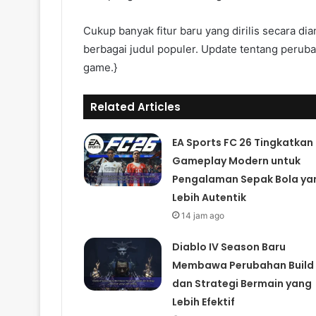
Cukup banyak fitur baru yang dirilis secara 
berbagai judul populer. Update tentang perub
game.}
Related Articles
EA Sports FC 26 Tingkatkan
Gameplay Modern untuk
Pengalaman Sepak Bola ya
Lebih Autentik
14 jam ago
Diablo IV Season Baru
Membawa Perubahan Build
dan Strategi Bermain yang
Lebih Efektif