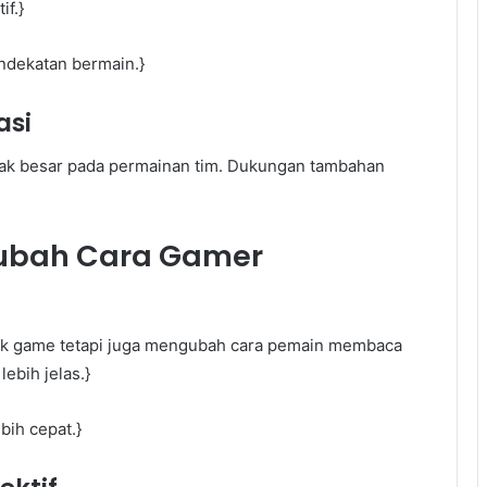
if.}
ndekatan bermain.}
asi
ak besar pada permainan tim. Dukungan tambahan
gubah Cara Gamer
ik game tetapi juga mengubah cara pemain membaca
ebih jelas.}
bih cepat.}