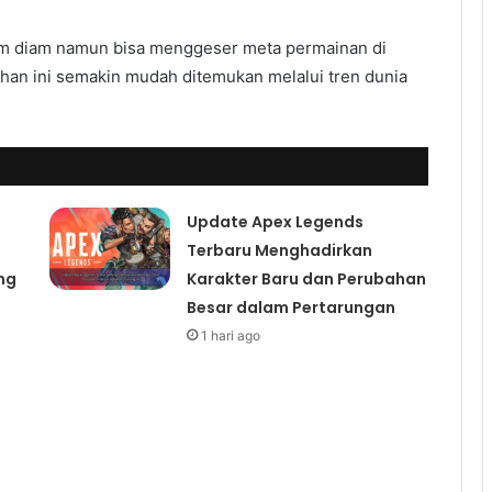
diam diam namun bisa menggeser meta permainan di
ahan ini semakin mudah ditemukan melalui tren dunia
Update Apex Legends
Terbaru Menghadirkan
ng
Karakter Baru dan Perubahan
Besar dalam Pertarungan
1 hari ago