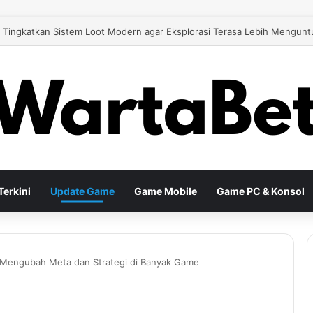
 26 Tingkatkan Gameplay Modern untuk Pengalaman Sepak Bola yang Le
erkini
Update Game
Game Mobile
Game PC & Konsol
m Mengubah Meta dan Strategi di Banyak Game