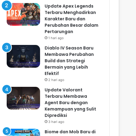
Update Apex Legends
Terbaru Menghadirkan
Karakter Baru dan
Perubahan Besar dalam
Pertarungan
1 hari ago
Diablo IV Season Baru
Membawa Perubahan
Build dan Strategi
Bermain yang Lebih
Efektif
2 hari ago
Update Valorant
Terbaru Membawa
Agent Baru dengan
Kemampuan yang Sulit
Diprediksi
3 hari ago
Biome dan Mob Baru di